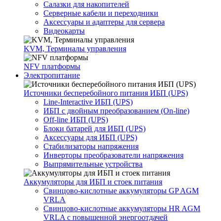
Салазки для накопителей
Серверные кабели и переходники
Аксессуары и адаптеры для сервера
Видеокарты
KVM, Терминалы управления
NFV платформы
Электропитание
Источники бесперебойного питания ИБП (UPS)
Line-Interactive ИБП (UPS)
ИБП с двойным преобразованием (On-line)
Off-line ИБП (UPS)
Блоки батарей для ИБП (UPS)
Аксессуары для ИБП (UPS)
Стабилизаторы напряжения
Инверторы преобразователи напряжения
Выпрямительные устройства
Аккумуляторы для ИБП и стоек питания
Свинцово-кислотные аккумуляторы GP AGM
VRLA
Свинцово-кислотные аккумуляторы HR AGM
VRLA с повышенной энергоотдачей