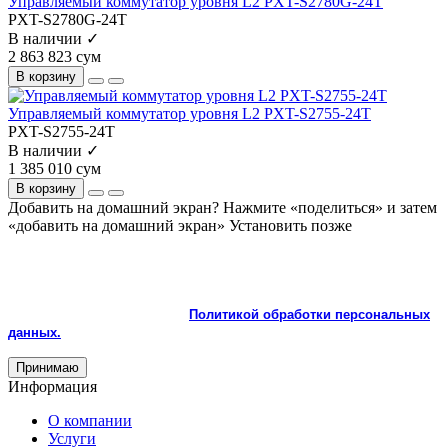
Управляемый коммутатор уровня L2 PXT-S2780G-24T
PXT-S2780G-24T
В наличии ✓
2 863 823 сум
В корзину
Управляемый коммутатор уровня L2 PXT-S2755-24T
PXT-S2755-24T
В наличии ✓
1 385 010 сум
В корзину
Добавить на домашний экран?
Нажмите «поделиться» и затем
«добавить на домашний экран»
Установить
позже
На сайте используются cookie и сервисы аналитики для
корректной работы и улучшения качества обслуживания.
Продолжая пользоваться сайтом, вы соглашаетесь с
использованием cookie и с
Политикой обработки персональных
данных.
Принимаю
Информация
О компании
Услуги