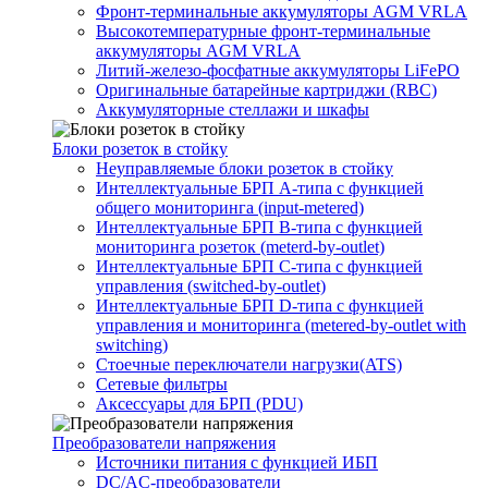
Фронт-терминальные аккумуляторы AGM VRLA
Высокотемпературные фронт-терминальные
аккумуляторы AGM VRLA
Литий-железо-фосфатные аккумуляторы LiFePO
Оригинальные батарейные картриджи (RBC)
Аккумуляторные стеллажи и шкафы
Блоки розеток в стойку
Неуправляемые блоки розеток в стойку
Интеллектуальные БРП А-типа с функцией
общего мониторинга (input-metered)
Интеллектуальные БРП B-типа с функцией
мониторинга розеток (meterd-by-outlet)
Интеллектуальные БРП C-типа с функцией
управления (switched-by-outlet)
Интеллектуальные БРП D-типа с функцией
управления и мониторинга (metered-by-outlet with
switching)
Стоечные переключатели нагрузки(ATS)
Сетевые фильтры
Аксессуары для БРП (PDU)
Преобразователи напряжения
Источники питания c функцией ИБП
DC/AC-преобразователи