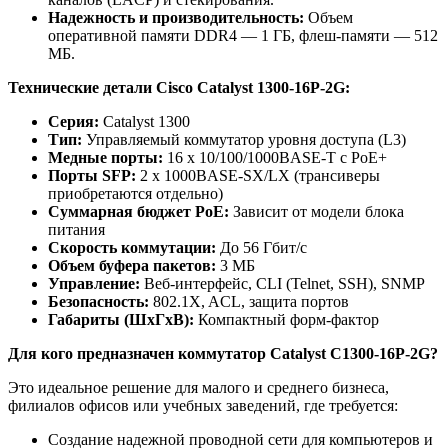
Надежность и производительность:
Объем
оперативной памяти DDR4 — 1 ГБ, флеш-памяти — 512
МБ.
Технические детали Cisco Catalyst 1300-16P-2G:
Серия:
Catalyst 1300
Тип:
Управляемый коммутатор уровня доступа (L3)
Медные порты:
16 x 10/100/1000BASE-T с PoE+
Порты SFP:
2 x 1000BASE-SX/LX (трансиверы
приобретаются отдельно)
Суммарная бюджет PoE:
Зависит от модели блока
питания
Скорость коммутации:
До 56 Гбит/с
Объем буфера пакетов:
3 МБ
Управление:
Веб-интерфейс, CLI (Telnet, SSH), SNMP
Безопасность:
802.1X, ACL, защита портов
Габариты (ШxГxВ):
Компактный форм-фактор
Для кого предназначен коммутатор Catalyst C1300-16P-2G?
Это идеальное решение для малого и среднего бизнеса,
филиалов офисов или учебных заведений, где требуется:
Создание надежной проводной сети для компьютеров и