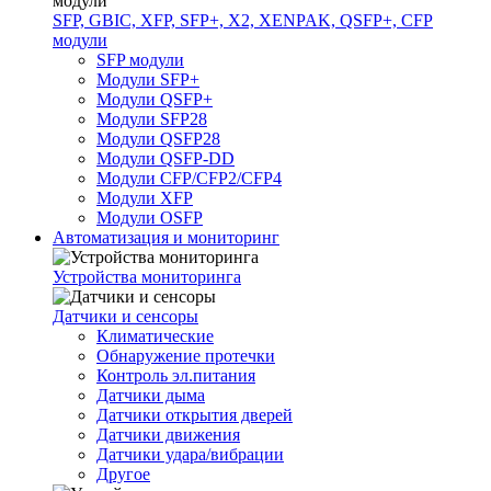
SFP, GBIC, XFP, SFP+, X2, XENPAK, QSFP+, CFP
модули
SFP модули
Модули SFP+
Модули QSFP+
Модули SFP28
Модули QSFP28
Модули QSFP-DD
Модули CFP/CFP2/CFP4
Модули XFP
Модули OSFP
Автоматизация и мониторинг
Устройства мониторинга
Датчики и сенсоры
Климатические
Обнаружение протечки
Контроль эл.питания
Датчики дыма
Датчики открытия дверей
Датчики движения
Датчики удара/вибрации
Другое