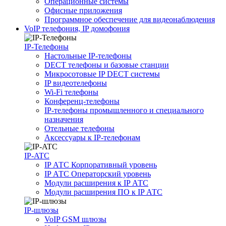
Операционные системы
Офисные приложения
Программное обеспечение для видеонаблюдения
VoIP телефония, IP домофония
IP-Телефоны
Настольные IP-телефоны
DECT телефоны и базовые станции
Микросотовые IP DECT системы
IP видеотелефоны
Wi-Fi телефоны
Конференц-телефоны
IP-телефоны промышленного и специального
назначения
Отельные телефоны
Аксессуары к IP-телефонам
IP-ATC
IP АТС Корпоративный уровень
IP АТС Операторский уровень
Модули расширения к IP АТС
Модули расширения ПО к IP АТС
IP-шлюзы
VoIP GSM шлюзы