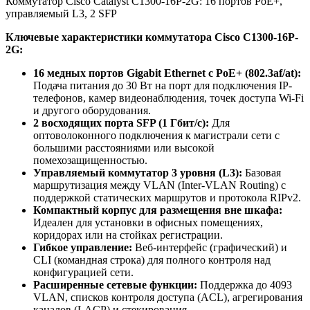
Коммутатор Cisco Catalyst C1300-16P-2G: 16 портов PoE+,
управляемый L3, 2 SFP
Ключевые характеристики коммутатора Cisco C1300-16P-
2G:
16 медных портов Gigabit Ethernet с PoE+ (802.3af/at):
Подача питания до 30 Вт на порт для подключения IP-
телефонов, камер видеонаблюдения, точек доступа Wi-Fi
и другого оборудования.
2 восходящих порта SFP (1 Гбит/с):
Для
оптоволоконного подключения к магистрали сети с
большими расстояниями или высокой
помехозащищенностью.
Управляемый коммутатор 3 уровня (L3):
Базовая
маршрутизация между VLAN (Inter-VLAN Routing) с
поддержкой статических маршрутов и протокола RIPv2.
Компактный корпус для размещения вне шкафа:
Идеален для установки в офисных помещениях,
коридорах или на стойках регистрации.
Гибкое управление:
Веб-интерфейс (графический) и
CLI (командная строка) для полного контроля над
конфигурацией сети.
Расширенные сетевые функции:
Поддержка до 4093
VLAN, списков контроля доступа (ACL), агрегирования
каналов (LACP) и стекирования.