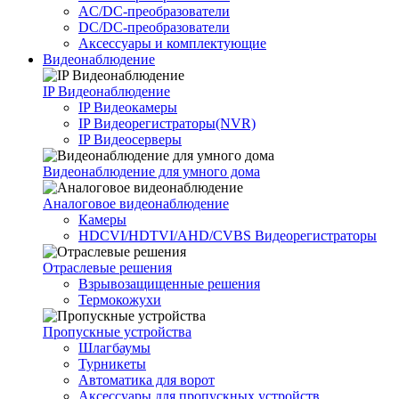
AC/DC-преобразователи
DC/DC-преобразователи
Аксессуары и комплектующие
Видеонаблюдение
IP Видеонаблюдение
IP Видеокамеры
IP Видеорегистраторы(NVR)
IP Видеосерверы
Видеонаблюдение для умного дома
Аналоговое видеонаблюдение
Камеры
HDCVI/HDTVI/AHD/CVBS Видеорегистраторы
Отраслевые решения
Взрывозащищенные решения
Термокожухи
Пропускные устройства
Шлагбаумы
Турникеты
Автоматика для ворот
Аксессуары для пропускных устройств