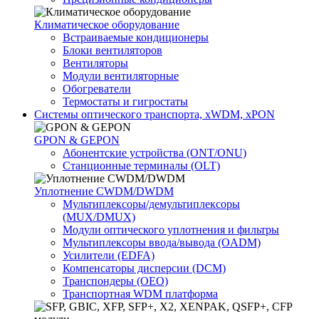
Климатичeское оборудование
Встраиваемые кондиционеры
Блоки вентиляторов
Вентиляторы
Модули вентиляторные
Обогреватели
Термостаты и гигростаты
Системы оптического транспорта, xWDM, xPON
GPON & GEPON
Абонентские устройства (ONT/ONU)
Станционные терминалы (OLT)
Уплотнение CWDM/DWDM
Мультиплексоры/демультиплексоры
(MUX/DMUX)
Модули оптического уплотнения и фильтры
Мультиплексоры ввода/вывода (OADM)
Усилители (EDFA)
Компенсаторы дисперсии (DCM)
Транспондеры (OEO)
Транспортная WDM платформа