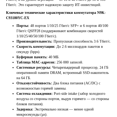
Гбит/с. Это гарантирует надежную защиту ИТ-инвестиций.
Ключевые технические характеристики коммутатора N9K-
C93180YC-EX
Порты:
48 портов 1/10/25 Гбит/с SFP+ и 6 портов 40/100
Гбит/с QSFP28 (поддерживают комбинации скоростей
1/10/25/40/50/100 Гбит/с).
Производительность:
Пропускная способность 3.6 Тбит/с.
Скорость коммутации:
До 2.6 миллиардов пакетов в
секунду (bpps).
Буферная память:
40 МБ.
Таблица MAC-адресов:
256 000 записей.
Системные ресурсы:
Четырехъядерный процессор, 24 ГБ
оперативной памяти DRAM, встроенный SSD-накопитель
на 64 ГБ.
Отказоустойчивость:
Два блока питания (AC/DC) с
возможностью горячей замены.
Система охлаждения:
Port-side intake (забор холодного
воздуха со стороны портов, выдув горячего — со стороны
блоков питания).
Задержка:
Экстремально низкая — менее одной
микросекунды (µs).