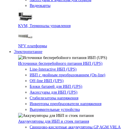
Видеокарты
KVM, Терминалы управления
NFV платформы
Электропитание
Источники бесперебойного питания ИБП (UPS)
Line-Interactive ИБП (UPS)
ИБП с двойным преобразованием (On-line)
Off-line ИБП (UPS)
Блоки батарей для ИБП (UPS)
Аксессуары для ИБП (UPS)
Стабилизаторы напряжения
Инверторы преобразователи напряжения
Выпрямительные устройства
Аккумуляторы для ИБП и стоек питания
Свинцово-кислотные аккумуляторы GP AGM VRLA