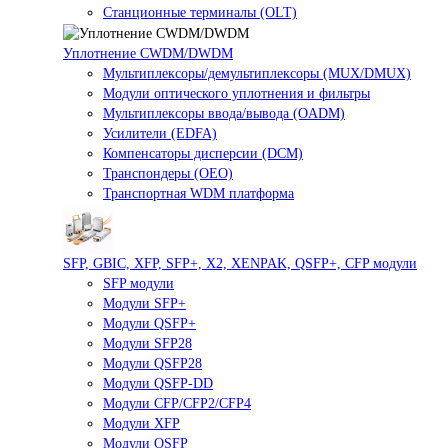
Станционные терминалы (OLT)
Уплотнение CWDM/DWDM
Мультиплексоры/демультиплексоры (MUX/DMUX)
Модули оптического уплотнения и фильтры
Мультиплексоры ввода/вывода (OADM)
Усилители (EDFA)
Компенсаторы дисперсии (DCM)
Транспондеры (OEO)
Транспортная WDM платформа
SFP, GBIC, XFP, SFP+, X2, XENPAK, QSFP+, CFP модули
SFP модули
Модули SFP+
Модули QSFP+
Модули SFP28
Модули QSFP28
Модули QSFP-DD
Модули CFP/CFP2/CFP4
Модули XFP
Модули OSFP