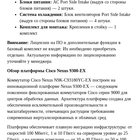
Блоки питания:
AC Port Side Intake (выдув со стороны
блоков питания) — 2 штуки.
Система охлаждения:
Блок вентиляторов Port Side Intake
(выдув со стороны блоков питания) — 4 штуки.
Комплект для монтажа:
Крепления в стойку — 1
комплект.
Внимание:
Лицензии на ПО и дополнительные функции в
базовый комплект не входят. Их необходимо приобретать
отдельно. Актуальную информацию по лицензированию
уточняйте у менеджера.
Обзор платформы Cisco Nexus 9300-EX
Коммутатор Cisco Nexus N9K-C93180YC-EX построен на
инновационной платформе Nexus 9300-EX — следующем
поколении фиксированных коммутаторов Cisco серии 9000 для
центров обработки данных. Архитектура платформы создана для
обеспечения исключительной производительности и
масштабируемости, отвечающих растущим требованиям
современных виртуализированных и облачных сред.
Платформа обеспечивает плавную миграцию инфраструктуры: от
скоростей 100 Мбит/с, 1 и 10 Гбит/с на серверном уровне до 25
Гбит/с, а на уровне агрегации — от 10 и 40 Гбит/с до 50 и 100