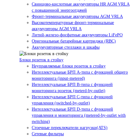
Свинцово-кислотные аккумуляторы HR AGM VRLA
с повышенной энергоотдачей
Фронт-терминальные аккумуляторы AGM VRLA
Высокотемпературные фронт-терминальные
аккумуляторы AGM VRLA
Литий-железо-фосфатные аккумуляторы LiFePO
Оригинальные батарейные картриджи (RBC)
Аккумуляторные стеллажи и шкафы
Блоки розеток в стойку
Неуправляемые блоки розеток в стойку
Интеллектуальные БРП А-типа с функцией общего
мониторинга (input-metered)
Интеллектуальные БРП B-типа с функцией
мониторинга розеток (meterd-by-outlet)
Интеллектуальные БРП C-типа с функцией
управления (switched-by-outlet)
Интеллектуальные БРП D-типа с функцией
управления и мониторинга (metered-by-outlet with
switching)
Стоечные переключатели нагрузки(ATS)
Сетевые фильтры