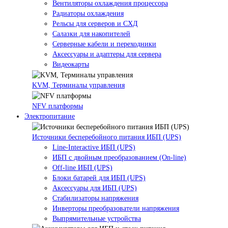
Вентиляторы охлаждения процессора
Радиаторы охлаждения
Рельсы для серверов и СХД
Салазки для накопителей
Серверные кабели и переходники
Аксессуары и адаптеры для сервера
Видеокарты
KVM, Терминалы управления
NFV платформы
Электропитание
Источники бесперебойного питания ИБП (UPS)
Line-Interactive ИБП (UPS)
ИБП с двойным преобразованием (On-line)
Off-line ИБП (UPS)
Блоки батарей для ИБП (UPS)
Аксессуары для ИБП (UPS)
Стабилизаторы напряжения
Инверторы преобразователи напряжения
Выпрямительные устройства