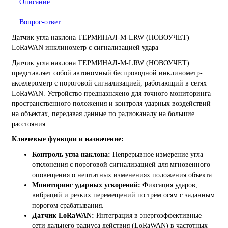
Описание
Вопрос-ответ
Датчик угла наклона ТЕРМИНАЛ-М-LRW (НОВОУЧЕТ) —
LoRaWAN инклинометр с сигнализацией удара
Датчик угла наклона ТЕРМИНАЛ-М-LRW (НОВОУЧЕТ)
представляет собой автономный беспроводной инклинометр-
акселерометр с пороговой сигнализацией, работающий в сетях
LoRaWAN. Устройство предназначено для точного мониторинга
пространственного положения и контроля ударных воздействий
на объектах, передавая данные по радиоканалу на большие
расстояния.
Ключевые функции и назначение:
Контроль угла наклона:
Непрерывное измерение угла
отклонения с пороговой сигнализацией для мгновенного
оповещения о нештатных изменениях положения объекта.
Мониторинг ударных ускорений:
Фиксация ударов,
вибраций и резких перемещений по трём осям с заданным
порогом срабатывания.
Датчик LoRaWAN:
Интеграция в энергоэффективные
сети дальнего радиуса действия (LoRaWAN) в частотных