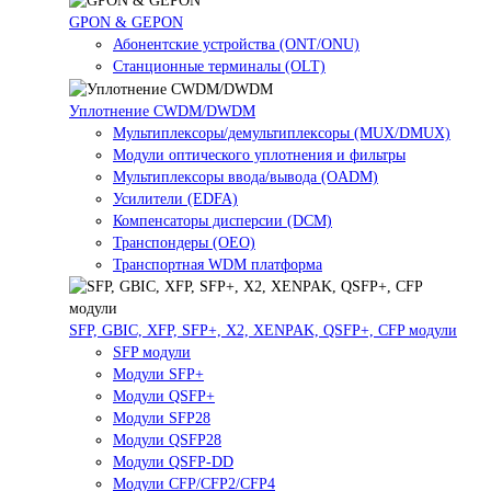
GPON & GEPON
Абонентские устройства (ONT/ONU)
Станционные терминалы (OLT)
Уплотнение CWDM/DWDM
Мультиплексоры/демультиплексоры (MUX/DMUX)
Модули оптического уплотнения и фильтры
Мультиплексоры ввода/вывода (OADM)
Усилители (EDFA)
Компенсаторы дисперсии (DCM)
Транспондеры (OEO)
Транспортная WDM платформа
SFP, GBIC, XFP, SFP+, X2, XENPAK, QSFP+, CFP модули
SFP модули
Модули SFP+
Модули QSFP+
Модули SFP28
Модули QSFP28
Модули QSFP-DD
Модули CFP/CFP2/CFP4