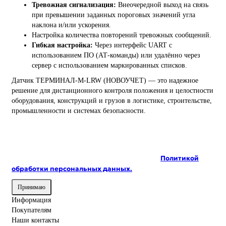
Тревожная сигнализация:
Внеочередной выход на связь
при превышении заданных пороговых значений угла
наклона и/или ускорения.
Настройка количества повторений тревожных сообщений.
Гибкая настройка:
Через интерфейс UART с
использованием ПО (АТ-команды) или удалённо через
сервер с использованием маркированных списков.
Датчик ТЕРМИНАЛ-М-LRW (НОВОУЧЕТ) — это надежное
решение для дистанционного контроля положения и целостности
оборудования, конструкций и грузов в логистике, строительстве,
промышленности и системах безопасности.
На сайте используются cookie и сервисы аналитики для
корректной работы и улучшения качества
обслуживания. Продолжая пользоваться сайтом, вы
соглашаетесь с использованием cookie и с
Политикой
обработки персональных данных.
Принимаю
Информация
Покупателям
Наши контакты