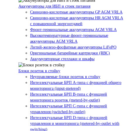
Аккумуляторы для ИБП и стоек питания
Свинцово-кислотные аккумуляторы GP AGM VRLA
Свинцово-кислотные аккумуляторы HR AGM VRLA
с повышенной энергоотдачей
Фронт-терминальные аккумуляторы AGM VRLA
Высокотемпературные фронт-терминальные
аккумуляторы AGM VRLA
Литий-железо-фосфатные аккумуляторы LiFePO
Оригинальные батарейные картриджи (RBC)
Аккумуляторные стеллажи и шкафы
Блоки розеток в стойку
Неуправляемые блоки розеток в стойку
Интеллектуальные БРП А-типа с функцией общего
мониторинга (input-metered)
Интеллектуальные БРП B-типа с функцией
мониторинга розеток (meterd-by-outlet)
Интеллектуальные БРП C-типа с функцией
управления (switched-by-outlet)
Интеллектуальные БРП D-типа с функцией
управления и мониторинга (metered-by-outlet with
switching)