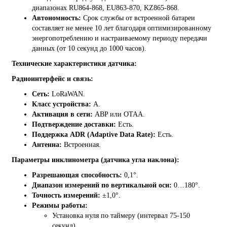
диапазонах RU864-868, EU863-870, KZ865-868.
Автономность:
Срок службы от встроенной батареи
составляет не менее 10 лет благодаря оптимизированному
энергопотреблению и настраиваемому периоду передачи
данных (от 10 секунд до 1000 часов).
Технические характеристики датчика:
Радиоинтерфейс и связь:
Сеть:
LoRaWAN.
Класс устройства:
A.
Активация в сети:
ABP или OTAA.
Подтверждение доставки:
Есть.
Поддержка ADR (Adaptive Data Rate):
Есть.
Антенна:
Встроенная.
Параметры инклинометра (датчика угла наклона):
Разрешающая способность:
0,1°.
Диапазон измерений по вертикальной оси:
0…180°.
Точность измерений:
±1,0°.
Режимы работы:
Установка нуля по таймеру (интервал 75-150
секунд).