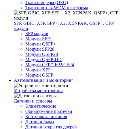
Транспондеры (OEO)
Транспортная WDM платформа
SFP, GBIC, XFP, SFP+, X2, XENPAK, QSFP+, CFP
модули
SFP модули
Модули SFP+
Модули QSFP+
Модули SFP28
Модули QSFP28
Модули QSFP-DD
Модули CFP/CFP2/CFP4
Модули XFP
Модули OSFP
Автоматизация и мониторинг
Устройства мониторинга
Датчики и сенсоры
Климатические
Обнаружение протечки
Контроль эл.питания
Датчики дыма
Датчики открытия дверей