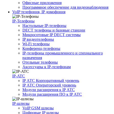
Офисные приложения
Программное обеспечение для видеонаблюдения
VoIP телефония, IP домофония
IP-Телефоны
Настольные IP-телефоны
DECT телефоны и базовые станции
Микросотовые IP DECT системы
IP видеотелефоны
Wi-Fi телефоны
Конференц-телефоны
IP-телефоны промышленного и специального
назначения
Отельные телефоны
Аксессуары к IP-телефонам
IP-ATC
IP АТС Корпоративный уровень
IP АТС Операторский уровень
Модули расширения к IP АТС
Модули расширения ПО к IP АТС
IP-шлюзы
VoIP GSM шлюзы
Цифровые IP шлюзы