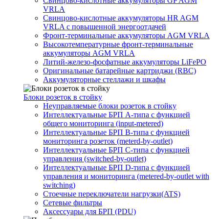
Свинцово-кислотные аккумуляторы GP AGM
VRLA
Свинцово-кислотные аккумуляторы HR AGM
VRLA с повышенной энергоотдачей
Фронт-терминальные аккумуляторы AGM VRLA
Высокотемпературные фронт-терминальные
аккумуляторы AGM VRLA
Литий-железо-фосфатные аккумуляторы LiFePO
Оригинальные батарейные картриджи (RBC)
Аккумуляторные стеллажи и шкафы
Блоки розеток в стойку
Неуправляемые блоки розеток в стойку
Интеллектуальные БРП А-типа с функцией
общего мониторинга (input-metered)
Интеллектуальные БРП B-типа с функцией
мониторинга розеток (meterd-by-outlet)
Интеллектуальные БРП C-типа с функцией
управления (switched-by-outlet)
Интеллектуальные БРП D-типа с функцией
управления и мониторинга (metered-by-outlet with
switching)
Стоечные переключатели нагрузки(ATS)
Сетевые фильтры
Аксессуары для БРП (PDU)