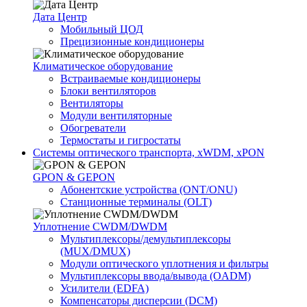
Дата Центр
Мобильный ЦОД
Прецизионные кондиционеры
Климатичeское оборудование
Встраиваемые кондиционеры
Блоки вентиляторов
Вентиляторы
Модули вентиляторные
Обогреватели
Термостаты и гигростаты
Системы оптического транспорта, xWDM, xPON
GPON & GEPON
Абонентские устройства (ONT/ONU)
Станционные терминалы (OLT)
Уплотнение CWDM/DWDM
Мультиплексоры/демультиплексоры
(MUX/DMUX)
Модули оптического уплотнения и фильтры
Мультиплексоры ввода/вывода (OADM)
Усилители (EDFA)
Компенсаторы дисперсии (DCM)