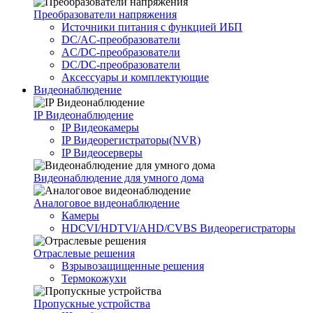
Преобразователи напряжения
Источники питания c функцией ИБП
DC/AC-преобразователи
AC/DC-преобразователи
DC/DC-преобразователи
Аксессуары и комплектующие
Видеонаблюдение
IP Видеонаблюдение
IP Видеокамеры
IP Видеорегистраторы(NVR)
IP Видеосерверы
Видеонаблюдение для умного дома
Аналоговое видеонаблюдение
Камеры
HDCVI/HDTVI/AHD/CVBS Видеорегистраторы
Отраслевые решения
Взрывозащищенные решения
Термокожухи
Пропускные устройства