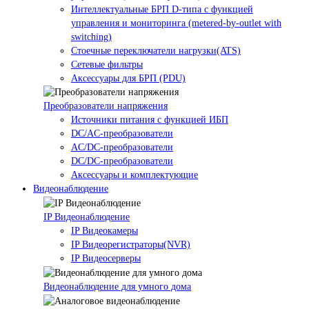
Интеллектуальные БРП D-типа с функцией
управления и мониторинга (metered-by-outlet with
switching)
Стоечные переключатели нагрузки(ATS)
Сетевые фильтры
Аксессуары для БРП (PDU)
Преобразователи напряжения
Источники питания c функцией ИБП
DC/AC-преобразователи
AC/DC-преобразователи
DC/DC-преобразователи
Аксессуары и комплектующие
Видеонаблюдение
IP Видеонаблюдение
IP Видеокамеры
IP Видеорегистраторы(NVR)
IP Видеосерверы
Видеонаблюдение для умного дома