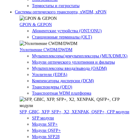
Термостаты и гигростаты
Системы оптического транспорта, xWDM, xPON
GPON & GEPON
Абонентские устройства (ONT/ONU)
Станционные терминалы (OLT)
Уплотнение CWDM/DWDM
Мультиплексоры/демультиплексоры (MUX/DMUX)
Модули оптического уплотнения и фильтры
Мультиплексоры ввода/вывода (OADM)
Усилители (EDFA)
Компенсаторы дисперсии (DCM)
Транспондеры (OEO)
Транспортная WDM платформа
SFP, GBIC, XFP, SFP+, X2, XENPAK, QSFP+, CFP модули
SFP модули
Модули SFP+
Модули QSFP+
Модули SFP28