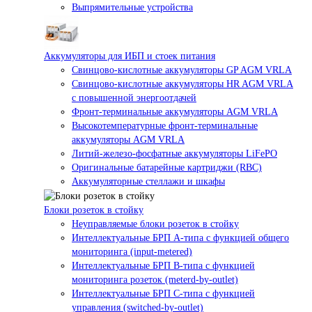
Выпрямительные устройства
Аккумуляторы для ИБП и стоек питания
Свинцово-кислотные аккумуляторы GP AGM VRLA
Свинцово-кислотные аккумуляторы HR AGM VRLA
с повышенной энергоотдачей
Фронт-терминальные аккумуляторы AGM VRLA
Высокотемпературные фронт-терминальные
аккумуляторы AGM VRLA
Литий-железо-фосфатные аккумуляторы LiFePO
Оригинальные батарейные картриджи (RBC)
Аккумуляторные стеллажи и шкафы
Блоки розеток в стойку
Неуправляемые блоки розеток в стойку
Интеллектуальные БРП А-типа с функцией общего
мониторинга (input-metered)
Интеллектуальные БРП B-типа с функцией
мониторинга розеток (meterd-by-outlet)
Интеллектуальные БРП C-типа с функцией
управления (switched-by-outlet)