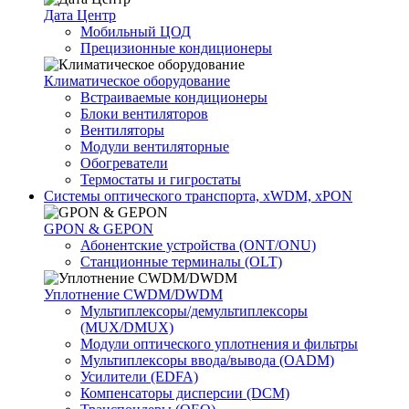
Дата Центр
Мобильный ЦОД
Прецизионные кондиционеры
Климатичeское оборудование
Встраиваемые кондиционеры
Блоки вентиляторов
Вентиляторы
Модули вентиляторные
Обогреватели
Термостаты и гигростаты
Системы оптического транспорта, xWDM, xPON
GPON & GEPON
Абонентские устройства (ONT/ONU)
Станционные терминалы (OLT)
Уплотнение CWDM/DWDM
Мультиплексоры/демультиплексоры
(MUX/DMUX)
Модули оптического уплотнения и фильтры
Мультиплексоры ввода/вывода (OADM)
Усилители (EDFA)
Компенсаторы дисперсии (DCM)