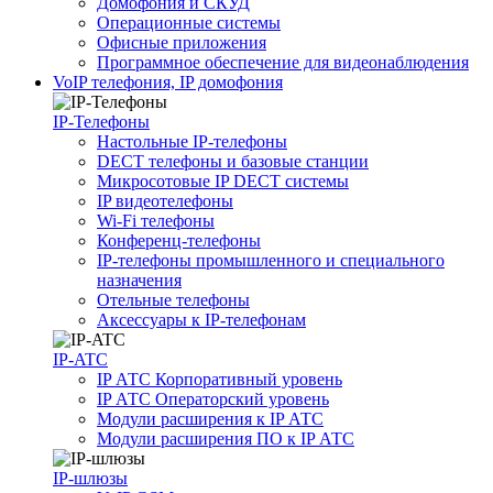
Домофония и СКУД
Операционные системы
Офисные приложения
Программное обеспечение для видеонаблюдения
VoIP телефония, IP домофония
IP-Телефоны
Настольные IP-телефоны
DECT телефоны и базовые станции
Микросотовые IP DECT системы
IP видеотелефоны
Wi-Fi телефоны
Конференц-телефоны
IP-телефоны промышленного и специального
назначения
Отельные телефоны
Аксессуары к IP-телефонам
IP-ATC
IP АТС Корпоративный уровень
IP АТС Операторский уровень
Модули расширения к IP АТС
Модули расширения ПО к IP АТС
IP-шлюзы