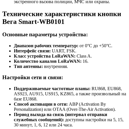
экстренного вызова полиции, МЧС или охраны.
Технические характеристики кнопки
Вега Smart-WB0101
Основные параметры устройства:
Диапазон рабочих температур:
от 0°C до +50°C.
Интерфейс связи:
UART, FSK.
Класс устройства LoRaWAN:
Class A.
Количество каналов LoRaWAN:
16.
Тип антенны:
внутренняя.
Настройки сети и связи:
Поддерживаемые частотные планы:
RU868, EU868,
AS923, AU915, US915, KZ865, а также произвольный на
базе EU868.
Способ активации в сети:
ABP (Activation By
Personalization) или OTAA (Over-The-Air Activation).
Период выхода на связь (интервал отправки
служебных сообщений):
доступны настройки на 5, 15,
30 минут, 1, 6, 12 или 24 часа.