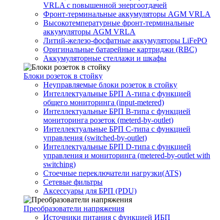
VRLA с повышенной энергоотдачей
Фронт-терминальные аккумуляторы AGM VRLA
Высокотемпературные фронт-терминальные
аккумуляторы AGM VRLA
Литий-железо-фосфатные аккумуляторы LiFePO
Оригинальные батарейные картриджи (RBC)
Аккумуляторные стеллажи и шкафы
Блоки розеток в стойку
Неуправляемые блоки розеток в стойку
Интеллектуальные БРП А-типа с функцией
общего мониторинга (input-metered)
Интеллектуальные БРП B-типа с функцией
мониторинга розеток (meterd-by-outlet)
Интеллектуальные БРП C-типа с функцией
управления (switched-by-outlet)
Интеллектуальные БРП D-типа с функцией
управления и мониторинга (metered-by-outlet with
switching)
Стоечные переключатели нагрузки(ATS)
Сетевые фильтры
Аксессуары для БРП (PDU)
Преобразователи напряжения
Источники питания c функцией ИБП