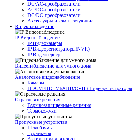
DC/AC-преобразователи
AC/DC-преобразователи
DC/DC-преобразователи
Аксессуары и комплектующие
Видеонаблюдение
IP Видеонаблюдение
IP Видеокамеры
IP Видеорегистраторы(NVR)
IP Видеосерверы
Видеонаблюдение для умного дома
Аналоговое видеонаблюдение
Камеры
HDCVI/HDTVI/AHD/CVBS Видеорегистраторы
Отраслевые решения
Взрывозащищенные решения
Термокожухи
Пропускные устройства
Шлагбаумы
Турникеты
Автоматика для ворот