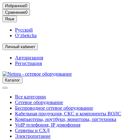
Избранное
0
Сравнение
0
Язык
Русский
O‘zbekcha
Личный кабинет
Авторизация
Регистрация
Каталог
Все категории
Сетевое оборудование
Беспроводное сетевое оборудование
Кабельная продукция, СКС и компоненты ВОЛС
Компьютеры, ноутбуки, мониторы, оргтехника
VoIP телефония, IP домофония
Серверы и СХД
Электропитание