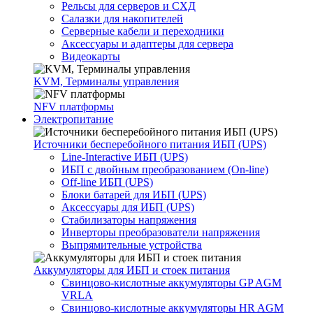
Рельсы для серверов и СХД
Салазки для накопителей
Серверные кабели и переходники
Аксессуары и адаптеры для сервера
Видеокарты
KVM, Терминалы управления
NFV платформы
Электропитание
Источники бесперебойного питания ИБП (UPS)
Line-Interactive ИБП (UPS)
ИБП с двойным преобразованием (On-line)
Off-line ИБП (UPS)
Блоки батарей для ИБП (UPS)
Аксессуары для ИБП (UPS)
Стабилизаторы напряжения
Инверторы преобразователи напряжения
Выпрямительные устройства
Аккумуляторы для ИБП и стоек питания
Свинцово-кислотные аккумуляторы GP AGM
VRLA
Свинцово-кислотные аккумуляторы HR AGM