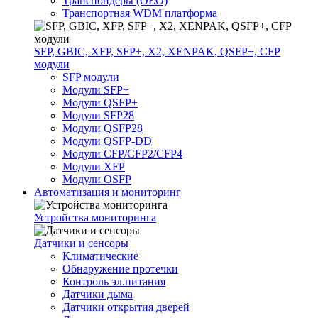
Транспондеры (OEO)
Транспортная WDM платформа
SFP, GBIC, XFP, SFP+, X2, XENPAK, QSFP+, CFP
модули
SFP модули
Модули SFP+
Модули QSFP+
Модули SFP28
Модули QSFP28
Модули QSFP-DD
Модули CFP/CFP2/CFP4
Модули XFP
Модули OSFP
Автоматизация и мониторинг
Устройства мониторинга
Датчики и сенсоры
Климатические
Обнаружение протечки
Контроль эл.питания
Датчики дыма
Датчики открытия дверей