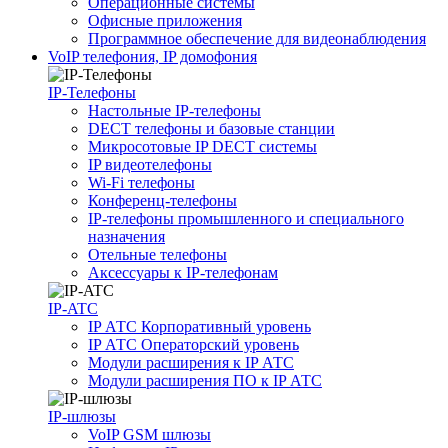
Операционные системы
Офисные приложения
Программное обеспечение для видеонаблюдения
VoIP телефония, IP домофония
IP-Телефоны
Настольные IP-телефоны
DECT телефоны и базовые станции
Микросотовые IP DECT системы
IP видеотелефоны
Wi-Fi телефоны
Конференц-телефоны
IP-телефоны промышленного и специального
назначения
Отельные телефоны
Аксессуары к IP-телефонам
IP-ATC
IP АТС Корпоративный уровень
IP АТС Операторский уровень
Модули расширения к IP АТС
Модули расширения ПО к IP АТС
IP-шлюзы
VoIP GSM шлюзы