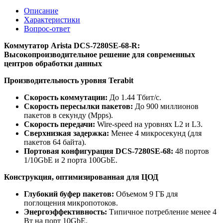
Описание
Характеристики
Вопрос-ответ
Коммутатор Arista DCS-7280SE-68-R:
Высокопроизводительное решение для современных
центров обработки данных
Производительность уровня Terabit
Скорость коммутации:
До 1.44 Тбит/с.
Скорость пересылки пакетов:
До 900 миллионов
пакетов в секунду (Mpps).
Скорость передачи:
Wire-speed на уровнях L2 и L3.
Сверхнизкая задержка:
Менее 4 микросекунд (для
пакетов 64 байта).
Портовая конфигурация DCS-7280SE-68:
48 портов
1/10GbE и 2 порта 100GbE.
Конструкция, оптимизированная для ЦОД
Глубокий буфер пакетов:
Объемом 9 ГБ для
поглощения микропотоков.
Энергоэффективность:
Типичное потребление менее 4
Вт на порт 10GbE.