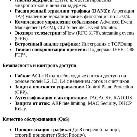
микропотоков и анализа задержек.
Расширенный зеркалинг трафика (DANZ):
Агрегация
TAP, удаленное зеркалирование, фильтрация по L2/3/4.
Комплексное управление событиями:
Advanced Event
Management (AEM), CLI Scheduler, Event Monitor.
Экспорт телеметрии:
sFlow (RFC 3176), streaming events
(GPB).
Встроенный анализ трафика:
Интеграция с TCPDump.
Точная синхронизация времени:
Поддержка IEEE 1588
PTP*.
Безопасность и контроль доступа
Гибкие ACL:
Входные/выходные списки доступа на
основе полей L2, L3, L4 с ведением логов и счетчиков.
Защита плоскости управления:
Control Plane Protection
(CPP).
Аутентификация и авторизация:
TACACS+, RADIUS.
Защита от атак:
ARP rate limiting, MAC Security, DHCP
Relay.
Качество обслуживания (QoS)
Приоритизация трафика:
До 8 очередей на порт,
строгий приоритет (Strict Priority).