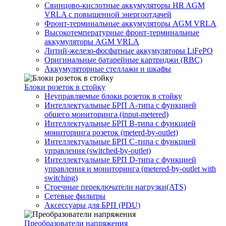
Свинцово-кислотные аккумуляторы HR AGM
VRLA с повышенной энергоотдачей
Фронт-терминальные аккумуляторы AGM VRLA
Высокотемпературные фронт-терминальные
аккумуляторы AGM VRLA
Литий-железо-фосфатные аккумуляторы LiFePO
Оригинальные батарейные картриджи (RBC)
Аккумуляторные стеллажи и шкафы
Блоки розеток в стойку
Неуправляемые блоки розеток в стойку
Интеллектуальные БРП А-типа с функцией
общего мониторинга (input-metered)
Интеллектуальные БРП B-типа с функцией
мониторинга розеток (meterd-by-outlet)
Интеллектуальные БРП C-типа с функцией
управления (switched-by-outlet)
Интеллектуальные БРП D-типа с функцией
управления и мониторинга (metered-by-outlet with
switching)
Стоечные переключатели нагрузки(ATS)
Сетевые фильтры
Аксессуары для БРП (PDU)
Преобразователи напряжения