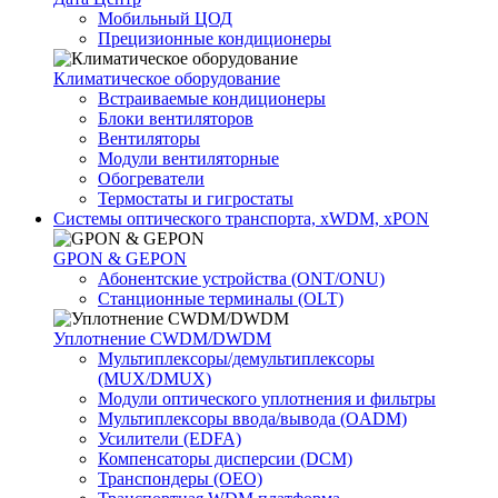
Мобильный ЦОД
Прецизионные кондиционеры
Климатичeское оборудование
Встраиваемые кондиционеры
Блоки вентиляторов
Вентиляторы
Модули вентиляторные
Обогреватели
Термостаты и гигростаты
Системы оптического транспорта, xWDM, xPON
GPON & GEPON
Абонентские устройства (ONT/ONU)
Станционные терминалы (OLT)
Уплотнение CWDM/DWDM
Мультиплексоры/демультиплексоры
(MUX/DMUX)
Модули оптического уплотнения и фильтры
Мультиплексоры ввода/вывода (OADM)
Усилители (EDFA)
Компенсаторы дисперсии (DCM)
Транспондеры (OEO)