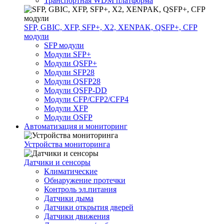
Транспортная WDM платформа
SFP, GBIC, XFP, SFP+, X2, XENPAK, QSFP+, CFP
модули
SFP модули
Модули SFP+
Модули QSFP+
Модули SFP28
Модули QSFP28
Модули QSFP-DD
Модули CFP/CFP2/CFP4
Модули XFP
Модули OSFP
Автоматизация и мониторинг
Устройства мониторинга
Датчики и сенсоры
Климатические
Обнаружение протечки
Контроль эл.питания
Датчики дыма
Датчики открытия дверей
Датчики движения