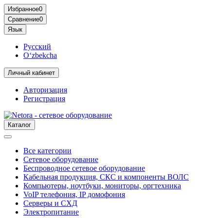
Избранное
0
Сравнение
0
Язык
Русский
O‘zbekcha
Личный кабинет
Авторизация
Регистрация
Каталог
Все категории
Сетевое оборудование
Беспроводное сетевое оборудование
Кабельная продукция, СКС и компоненты ВОЛС
Компьютеры, ноутбуки, мониторы, оргтехника
VoIP телефония, IP домофония
Серверы и СХД
Электропитание