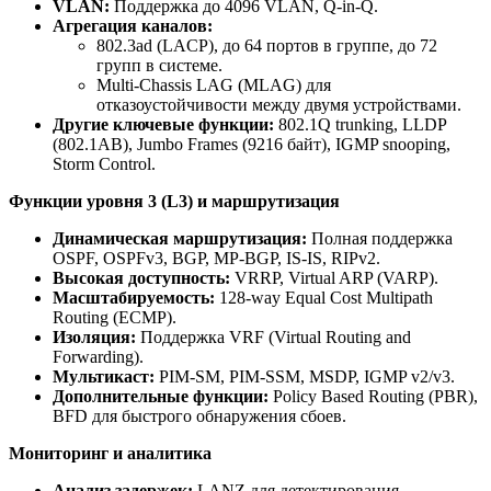
VLAN:
Поддержка до 4096 VLAN, Q-in-Q.
Агрегация каналов:
802.3ad (LACP), до 64 портов в группе, до 72
групп в системе.
Multi-Chassis LAG (MLAG) для
отказоустойчивости между двумя устройствами.
Другие ключевые функции:
802.1Q trunking, LLDP
(802.1AB), Jumbo Frames (9216 байт), IGMP snooping,
Storm Control.
Функции уровня 3 (L3) и маршрутизация
Динамическая маршрутизация:
Полная поддержка
OSPF, OSPFv3, BGP, MP-BGP, IS-IS, RIPv2.
Высокая доступность:
VRRP, Virtual ARP (VARP).
Масштабируемость:
128-way Equal Cost Multipath
Routing (ECMP).
Изоляция:
Поддержка VRF (Virtual Routing and
Forwarding).
Мультикаст:
PIM-SM, PIM-SSM, MSDP, IGMP v2/v3.
Дополнительные функции:
Policy Based Routing (PBR),
BFD для быстрого обнаружения сбоев.
Мониторинг и аналитика
Анализ задержек:
LANZ для детектирования