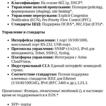
Классификация:
На основе 802.1p, DSCP*.
Управление полосой пропускания:
Полиция (policing),
формирование (shaping), rate limiting*.
Управление перегрузками:
Explicit Congestion
Notification (ECN), Per-Priority Flow Control (PFC).
Стандарты ЦОД:
Поддержка DCBX*, 802.1Qaz (ETS)*.
Управление и стандарты
Интерфейсы управления:
1 порт 10/100/1000,
консольный порт RS-232, USB-порт.
Протоколы управления:
SNMP v1/v2/v3, IPv6 для
менеджмента, Telnet, SSHv2, Syslog.
Платформа управления:
Интеграция с Arista
CloudVision.
Индустриальный CLI:
Единый интерфейс командной
строки.
Соответствие стандартам:
Полная поддержка
ключевых стандартов IEEE для Ethernet
(1/10/40/100GbE), IPv6 (RFC 2460 и др.), L2/L3.
Примечание: Функции, отмеченные звездочкой (
), в настоящее
время не поддерживаются в EOS.*
SFP+ порты