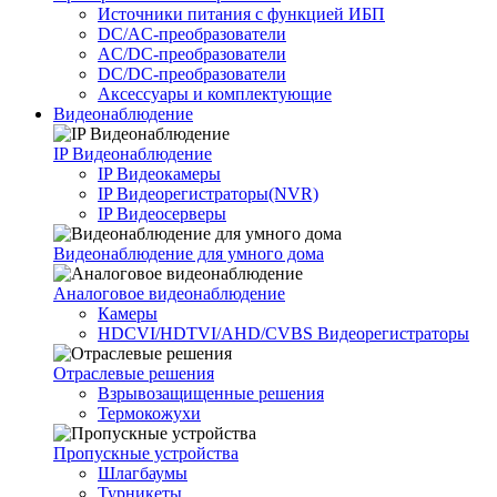
Источники питания c функцией ИБП
DC/AC-преобразователи
AC/DC-преобразователи
DC/DC-преобразователи
Аксессуары и комплектующие
Видеонаблюдение
IP Видеонаблюдение
IP Видеокамеры
IP Видеорегистраторы(NVR)
IP Видеосерверы
Видеонаблюдение для умного дома
Аналоговое видеонаблюдение
Камеры
HDCVI/HDTVI/AHD/CVBS Видеорегистраторы
Отраслевые решения
Взрывозащищенные решения
Термокожухи
Пропускные устройства
Шлагбаумы
Турникеты