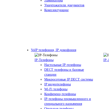
Ламинаторы
Уничтожители документов
Комплектующие
VoIP телефония, IP домофония
IP-Телефоны
IP-
Настольные IP-телефоны
DECT телефоны и базовые
станции
Микросотовые IP DECT системы
IP видеотелефоны
Wi-Fi телефоны
Конференц-телефоны
IP-телефоны промышленного и
специального назначения
Отельные телефоны