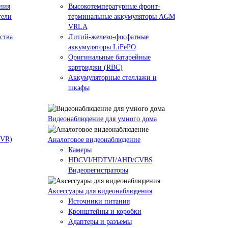
ния
Высокотемпературные фронт-
тели
терминальные аккумуляторы AGM
VRLA
ства
Литий-железо-фосфатные
аккумуляторы LiFePO
Оригинальные батарейные
картриджи (RBC)
Аккумуляторные стеллажи и
шкафы
Видеонаблюдение для умного дома
NVR)
Аналоговое видеонаблюдение
Камеры
HDCVI/HDTVI/AHD/CVBS
Видеорегистраторы
Аксессуары для видеонаблюдения
Источники питания
Кронштейны и коробки
Адаптеры и разъемы