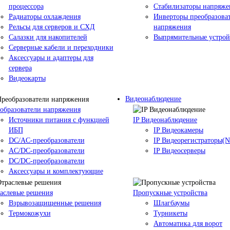
процессора
Стабилизаторы напряже
Радиаторы охлаждения
Инверторы преобразова
Рельсы для серверов и СХД
напряжения
Салазки для накопителей
Выпрямительные устрой
Серверные кабели и переходники
Аксессуары и адаптеры для
сервера
Видеокарты
Видеонаблюдение
образователи напряжения
Источники питания c функцией
IP Видеонаблюдение
ИБП
IP Видеокамеры
DC/AC-преобразователи
IP Видеорегистраторы(
AC/DC-преобразователи
IP Видеосерверы
DC/DC-преобразователи
Аксессуары и комплектующие
аслевые решения
Пропускные устройства
Взрывозащищенные решения
Шлагбаумы
Термокожухи
Турникеты
Автоматика для ворот