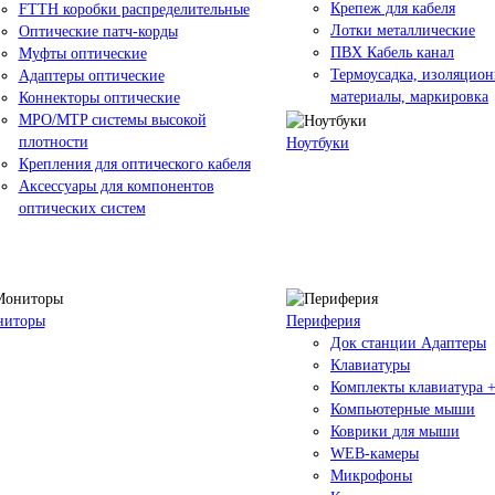
Крепеж для кабеля
FTTH коробки распределительные
Лотки металлические
Оптические патч-корды
ПВХ Кабель канал
Муфты оптические
Термоусадка, изоляцио
Адаптеры оптические
материалы, маркировка
Коннекторы оптические
MPO/MTP системы высокой
плотности
Ноутбуки
Крепления для оптического кабеля
Аксессуары для компонентов
оптических систем
ниторы
Периферия
Док станции Адаптеры
Клавиатуры
Комплекты клавиатура 
Компьютерные мыши
Коврики для мыши
WEB-камеры
Микрофоны