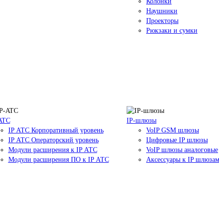
Колонки
Наушники
Проекторы
Рюкзаки и сумки
ATC
IP-шлюзы
IP АТС Корпоративный уровень
VoIP GSM шлюзы
IP АТС Операторский уровень
Цифровые IP шлюзы
Модули расширения к IP АТС
VoIP шлюзы аналоговые
Модули расширения ПО к IP АТС
Аксессуары к IP шлюза