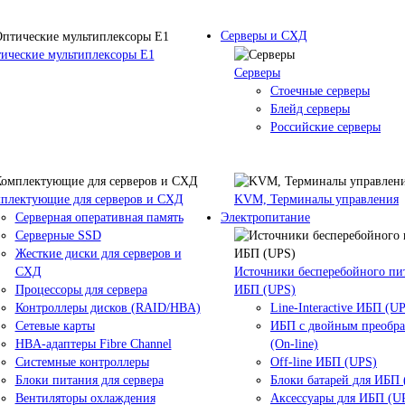
Серверы и СХД
ические мультиплексоры Е1
Серверы
Стоечные серверы
Блейд серверы
Российские серверы
плектующие для серверов и СХД
KVM, Терминалы управления
Серверная оперативная память
Электропитание
Серверные SSD
Жесткие диски для серверов и
СХД
Источники бесперебойного пи
Процессоры для сервера
ИБП (UPS)
Контроллеры дисков (RAID/HBA)
Line-Interactive ИБП (U
Сетевые карты
ИБП с двойным преобр
HBA-адаптеры Fibre Channel
(On-line)
Системные контроллеры
Off-line ИБП (UPS)
Блоки питания для сервера
Блоки батарей для ИБП
Вентиляторы охлаждения
Аксессуары для ИБП (U