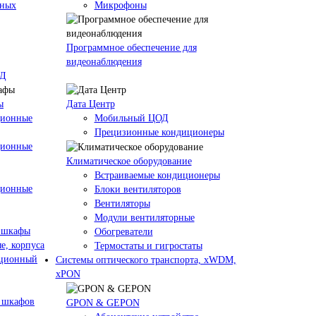
кных
Микрофоны
Программное обеспечение для
видеонаблюдения
ОД
ы
Дата Центр
ционные
Мобильный ЦОД
Прецизионные кондиционеры
ционные
Климатичeское оборудование
Встраиваемые кондиционеры
ционные
Блоки вентиляторов
Вентиляторы
Модули вентиляторные
 шкафы
Обогреватели
е, корпуса
Термостаты и гигростаты
ационный
Системы оптического транспорта, xWDM,
xPON
 шкафов
GPON & GEPON