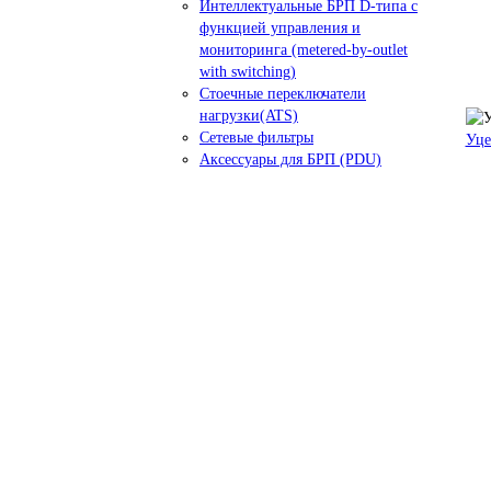
Интеллектуальные БРП D-типа с
функцией управления и
мониторинга (metered-by-outlet
with switching)
Стоечные переключатели
нагрузки(ATS)
Сетевые фильтры
Уце
Аксессуары для БРП (PDU)