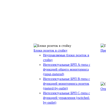
Блоки розеток в стойку
Пре
Неуправляемые блоки розеток в
стойку
Интеллектуальные БРП А-типа с
функцией общего мониторинга
(input-metered)
Интеллектуальные БРП B-типа с
функцией мониторинга розеток
(meterd-by-outlet)
Отр
Интеллектуальные БРП C-типа с
функцией управления (switched-
by-outlet)