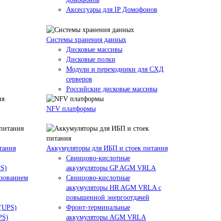
Аксессуары для IP Домофонов
Системы хранения данных
Дисковые массивы
Дисковые полки
Модули и переходники для СХД
серверов
Российские дисковые массивы
NFV платформы
тания
Аккумуляторы для ИБП и стоек питания
Свинцово-кислотные
PS)
аккумуляторы GP AGM VRLA
азованием
Свинцово-кислотные
аккумуляторы HR AGM VRLA с
повышенной энергоотдачей
 (UPS)
Фронт-терминальные
PS)
аккумуляторы AGM VRLA