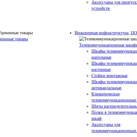
Аксессуары для пропус
устройств
Инженерная инфраструктура, Ц
ненные товары
Телекоммуникационные шкаф
Шкафы телекоммуника
напольные
Шкафы телекоммуника
настенные
Стойки монтажные
Шкафы телекоммуника
антивандальные
Климатические
телекоммуникационные
Щиты распределительны
Полки в телекоммуник
шкаф
Аксессуары для
телекоммуникационных