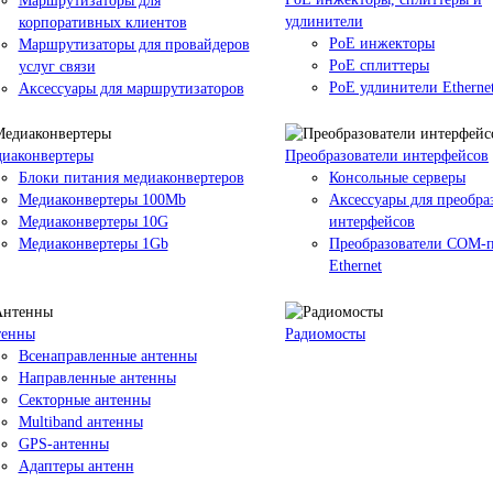
Маршрутизаторы для
удлинители
корпоративных клиентов
PoE инжекторы
Маршрутизаторы для провайдеров
PoE сплиттеры
услуг связи
PoE удлинители Etherne
Аксессуары для маршрутизаторов
иаконвертеры
Преобразователи интерфейсов
Блоки питания медиаконвертеров
Консольные серверы
Медиаконвертеры 100Mb
Аксессуары для преобра
Медиаконвертеры 10G
интерфейсов
Медиаконвертеры 1Gb
Преобразователи COM-п
Ethernet
тенны
Радиомосты
Всенаправленные антенны
Направленные антенны
Секторные антенны
Multiband антенны
GPS-антенны
Адаптеры антенн