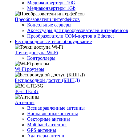
Медиаконвертеры 10G
Медиаконвертеры 1Gb
Преобразователи интерфейсов
Консольные серверы
Аксессуары для преобразователей интерфейсов
Преобразователи COM-портов в Ethernet
Беспроводное сетевое оборудование
Точки доступа Wi-Fi
Контроллеры
Wi-Fi роутеры
Беспроводной доступ (БШПД)
3G/LTE/5G
Антенны
Всенаправленные антенны
Направленные антенны
Секторные антенны
Multiband антенны
GPS-антенны
Адаптеры антенн