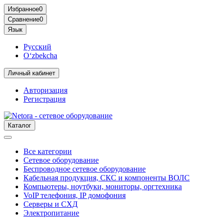
Избранное
0
Сравнение
0
Язык
Русский
O‘zbekcha
Личный кабинет
Авторизация
Регистрация
Каталог
Все категории
Сетевое оборудование
Беспроводное сетевое оборудование
Кабельная продукция, СКС и компоненты ВОЛС
Компьютеры, ноутбуки, мониторы, оргтехника
VoIP телефония, IP домофония
Серверы и СХД
Электропитание