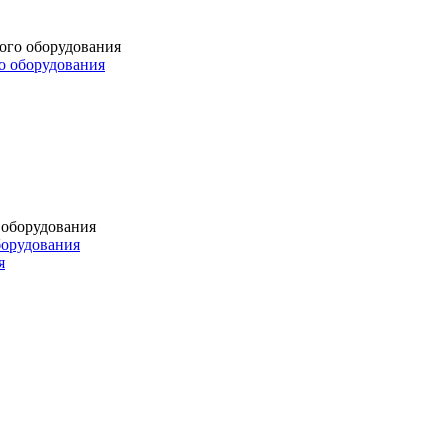
о оборудования
борудования
я