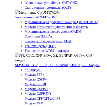
Абонентские устройства (ONT/ONU)
Станционные терминалы (OLT)
Уплотнение CWDM/DWDM
Мультиплексоры/демультиплексоры (MUX/DMUX)
Модули оптического уплотнения и фильтры
Мультиплексоры ввода/вывода (OADM)
Усилители (EDFA)
Компенсаторы дисперсии (DCM)
Транспондеры (OEO)
Транспортная WDM платформа
SFP, GBIC, XFP, SFP+, X2, XENPAK, QSFP+, CFP модули
SFP модули
Модули SFP+
Модули QSFP+
Модули SFP28
Модули QSFP28
Модули QSFP-DD
Модули CFP/CFP2/CFP4
Модули XFP