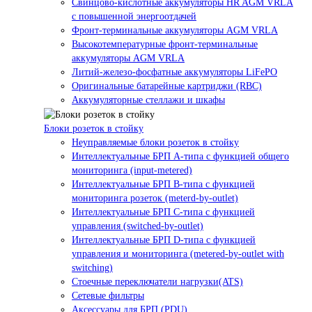
Свинцово-кислотные аккумуляторы HR AGM VRLA
с повышенной энергоотдачей
Фронт-терминальные аккумуляторы AGM VRLA
Высокотемпературные фронт-терминальные
аккумуляторы AGM VRLA
Литий-железо-фосфатные аккумуляторы LiFePO
Оригинальные батарейные картриджи (RBC)
Аккумуляторные стеллажи и шкафы
Блоки розеток в стойку
Неуправляемые блоки розеток в стойку
Интеллектуальные БРП А-типа с функцией общего
мониторинга (input-metered)
Интеллектуальные БРП B-типа с функцией
мониторинга розеток (meterd-by-outlet)
Интеллектуальные БРП C-типа с функцией
управления (switched-by-outlet)
Интеллектуальные БРП D-типа с функцией
управления и мониторинга (metered-by-outlet with
switching)
Стоечные переключатели нагрузки(ATS)
Сетевые фильтры
Аксессуары для БРП (PDU)