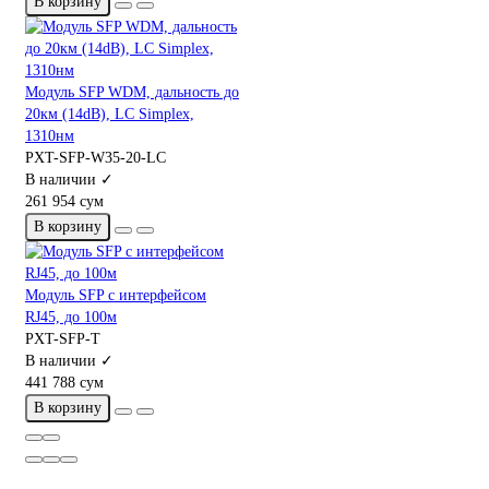
В корзину
Модуль SFP WDM, дальность до
20км (14dB), LC Simplex,
1310нм
PXT-SFP-W35-20-LC
В наличии ✓
261 954 сум
В корзину
Модуль SFP с интерфейсом
RJ45, до 100м
PXT-SFP-T
В наличии ✓
441 788 сум
В корзину
На сайте используются cookie и сервисы аналитики для