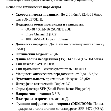
Основные технические параметры
Скорость передачи данных:
До 2.5 Гбит/с (2.488 Гбит/с
для SONET/SDH).
Поддерживаемые протоколы и стандарты:
OC-48 / STM-16 (SONET/SDH)
Fibre Channel 2 (FC2)
1000BASE-X Gigabit Ethernet
Дальность передачи:
До 80 км по одномодовому волокну
(SMF).
Оптический бюджет:
28 дБ.
Длина волны передатчика (Tx):
1470 нм (CWDM сетка).
Тип лазера:
CWDM DFB.
Тип приемника:
Высокочувствительный APD.
Мощность оптического передатчика:
от 0 до +5 дБм.
Чувствительность приемника:
Не хуже -28 дБм.
Интерфейс оптический:
Duplex LC.
Форм-фактор:
SFP (Small Form-factor Pluggable).
Напряжение питания:
3.3 В.
Поддержка «горячей» замены:
Да.
Функции цифрового мониторинга (DDM/DOM):
Полная
поддержка в соответствии со стандартом SFF-8472 (MSA).