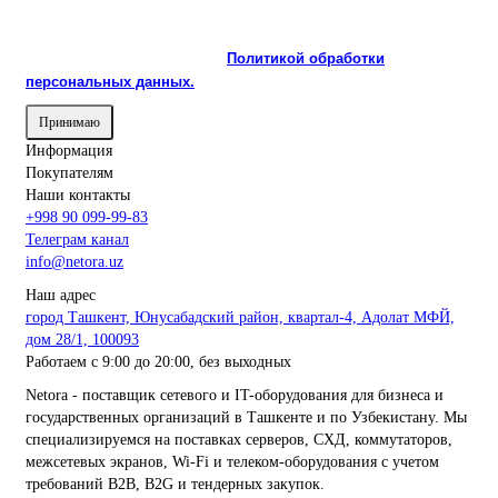
корректной работы и улучшения качества обслуживания.
Продолжая пользоваться сайтом, вы соглашаетесь с
использованием cookie и с
Политикой обработки
персональных данных.
Принимаю
Информация
Покупателям
Наши контакты
+998 90 099-99-83
Телеграм канал
info@netora.uz
Наш адрес
город Ташкент, Юнусабадский район, квартал-4, Адолат МФЙ,
дом 28/1, 100093
Работаем с 9:00 до 20:00, без выходных
Netora - поставщик сетевого и IT-оборудования для бизнеса и
государственных организаций в Ташкенте и по Узбекистану. Мы
специализируемся на поставках серверов, СХД, коммутаторов,
межсетевых экранов, Wi-Fi и телеком-оборудования с учетом
требований B2B, B2G и тендерных закупок.