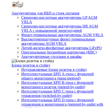
Аккумуляторы для ИБП и стоек питания
Свинцово-кислотные аккумуляторы GP AGM
VRLA
Свинцово-кислотные аккумуляторы HR AGM
VRLA с повышенной энергоотдачей
Фронт-терминальные аккумуляторы AGM VRLA
Высокотемпературные фронт-терминальные
аккумуляторы AGM VRLA
Литий-железо-фосфатные аккумуляторы LiFePO
Оригинальные батарейные картриджи (RBC)
Аккумуляторные стеллажи и шкафы
Блоки розеток в стойку
Неуправляемые блоки розеток в стойку
Интеллектуальные БРП А-типа с функцией
общего мониторинга (input-metered)
Интеллектуальные БРП B-типа с функцией
мониторинга розеток (meterd-by-outlet)
Интеллектуальные БРП C-типа с функцией
управления (switched-by-outlet)
Интеллектуальные БРП D-типа с функцией
управления и мониторинга (metered-by-outlet with