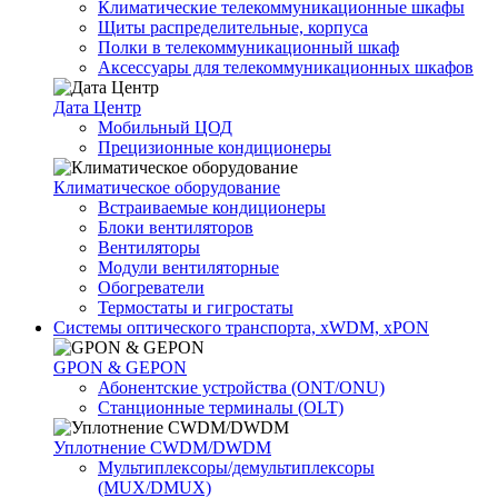
Климатические телекоммуникационные шкафы
Щиты распределительные, корпуса
Полки в телекоммуникационный шкаф
Аксессуары для телекоммуникационных шкафов
Дата Центр
Мобильный ЦОД
Прецизионные кондиционеры
Климатичeское оборудование
Встраиваемые кондиционеры
Блоки вентиляторов
Вентиляторы
Модули вентиляторные
Обогреватели
Термостаты и гигростаты
Системы оптического транспорта, xWDM, xPON
GPON & GEPON
Абонентские устройства (ONT/ONU)
Станционные терминалы (OLT)
Уплотнение CWDM/DWDM
Мультиплексоры/демультиплексоры
(MUX/DMUX)