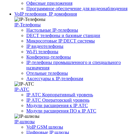
Офисные приложения
Программное обеспечение для видеонаблюдения
VoIP телефония, IP домофония
IP-Телефоны
Настольные IP-телефоны
DECT телефоны и базовые станции
Микросотовые IP DECT системы
IP видеотелефоны
Wi-Fi телефоны
Конференц-телефоны
IP-телефоны промышленного и специального
назначения
Отельные телефоны
Аксессуары к IP-телефонам
IP-ATC
IP АТС Корпоративный уровень
IP АТС Операторский уровень
Модули расширения к IP АТС
Модули расширения ПО к IP АТС
IP-шлюзы
VoIP GSM шлюзы
Цифровые IP шлюзы