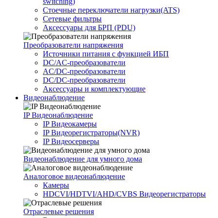
switching)
Стоечные переключатели нагрузки(ATS)
Сетевые фильтры
Аксессуары для БРП (PDU)
Преобразователи напряжения
Источники питания c функцией ИБП
DC/AC-преобразователи
AC/DC-преобразователи
DC/DC-преобразователи
Аксессуары и комплектующие
Видеонаблюдение
IP Видеонаблюдение
IP Видеокамеры
IP Видеорегистраторы(NVR)
IP Видеосерверы
Видеонаблюдение для умного дома
Аналоговое видеонаблюдение
Камеры
HDCVI/HDTVI/AHD/CVBS Видеорегистраторы
Отраслевые решения