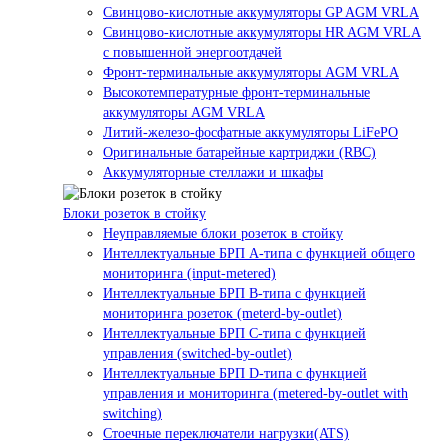
Свинцово-кислотные аккумуляторы GP AGM VRLA
Свинцово-кислотные аккумуляторы HR AGM VRLA
с повышенной энергоотдачей
Фронт-терминальные аккумуляторы AGM VRLA
Высокотемпературные фронт-терминальные
аккумуляторы AGM VRLA
Литий-железо-фосфатные аккумуляторы LiFePO
Оригинальные батарейные картриджи (RBC)
Аккумуляторные стеллажи и шкафы
Блоки розеток в стойку
Неуправляемые блоки розеток в стойку
Интеллектуальные БРП А-типа с функцией общего
мониторинга (input-metered)
Интеллектуальные БРП B-типа с функцией
мониторинга розеток (meterd-by-outlet)
Интеллектуальные БРП C-типа с функцией
управления (switched-by-outlet)
Интеллектуальные БРП D-типа с функцией
управления и мониторинга (metered-by-outlet with
switching)
Стоечные переключатели нагрузки(ATS)