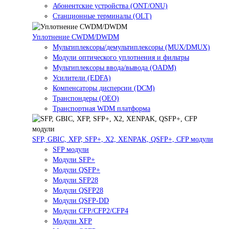
Абонентские устройства (ONT/ONU)
Станционные терминалы (OLT)
Уплотнение CWDM/DWDM
Мультиплексоры/демультиплексоры (MUX/DMUX)
Модули оптического уплотнения и фильтры
Мультиплексоры ввода/вывода (OADM)
Усилители (EDFA)
Компенсаторы дисперсии (DCM)
Транспондеры (OEO)
Транспортная WDM платформа
SFP, GBIC, XFP, SFP+, X2, XENPAK, QSFP+, CFP модули
SFP модули
Модули SFP+
Модули QSFP+
Модули SFP28
Модули QSFP28
Модули QSFP-DD
Модули CFP/CFP2/CFP4
Модули XFP