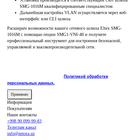
Установка производится в соответствующий слот шлюза
SMG-1016M квалифицированным специалистом.
Дальнейшая настройка VLAN осуществляется через веб-
интерфейс или CLI шлюза.
Расширьте возможности вашего сетевого шлюза Eltex SMG-
1016M с помощью опции SMG1-VNI-40 и получите
профессиональный инструмент для построения безопасной,
управляемой и высокопроизводительной сети.
На сайте используются cookie и сервисы аналитики для
корректной работы и улучшения качества обслуживания.
Продолжая пользоваться сайтом, вы соглашаетесь с
использованием cookie и с
Политикой обработки
персональных данных.
Принимаю
Информация
Покупателям
Наши контакты
+998 90 099-99-83
Телеграм канал
info@netora.uz