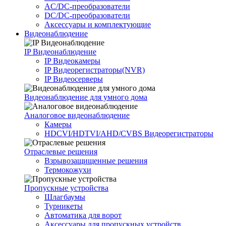
AC/DC-преобразователи
DC/DC-преобразователи
Аксессуары и комплектующие
Видеонаблюдение
IP Видеонаблюдение
IP Видеокамеры
IP Видеорегистраторы(NVR)
IP Видеосерверы
Видеонаблюдение для умного дома
Аналоговое видеонаблюдение
Камеры
HDCVI/HDTVI/AHD/CVBS Видеорегистраторы
Отраслевые решения
Взрывозащищенные решения
Термокожухи
Пропускные устройства
Шлагбаумы
Турникеты
Автоматика для ворот
Аксессуары для пропускных устройств