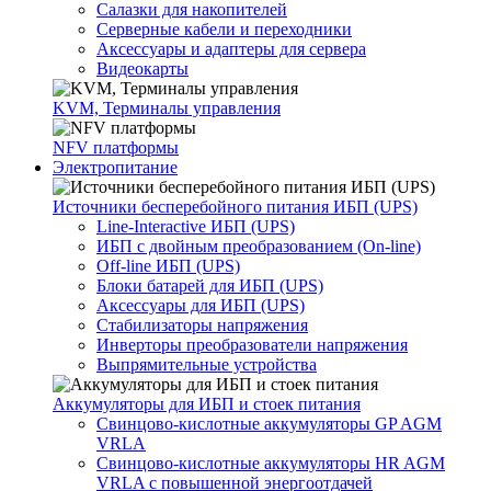
Салазки для накопителей
Серверные кабели и переходники
Аксессуары и адаптеры для сервера
Видеокарты
KVM, Терминалы управления
NFV платформы
Электропитание
Источники бесперебойного питания ИБП (UPS)
Line-Interactive ИБП (UPS)
ИБП с двойным преобразованием (On-line)
Off-line ИБП (UPS)
Блоки батарей для ИБП (UPS)
Аксессуары для ИБП (UPS)
Стабилизаторы напряжения
Инверторы преобразователи напряжения
Выпрямительные устройства
Аккумуляторы для ИБП и стоек питания
Свинцово-кислотные аккумуляторы GP AGM
VRLA
Свинцово-кислотные аккумуляторы HR AGM
VRLA с повышенной энергоотдачей