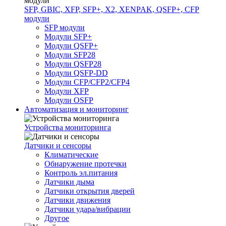
SFP, GBIC, XFP, SFP+, X2, XENPAK, QSFP+, CFP
модули
SFP модули
Модули SFP+
Модули QSFP+
Модули SFP28
Модули QSFP28
Модули QSFP-DD
Модули CFP/CFP2/CFP4
Модули XFP
Модули OSFP
Автоматизация и мониторинг
Устройства мониторинга
Датчики и сенсоры
Климатические
Обнаружение протечки
Контроль эл.питания
Датчики дыма
Датчики открытия дверей
Датчики движения
Датчики удара/вибрации
Другое