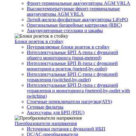
Фронт-терминальные аккумуляторы AGM VRLA
Высокотемпературные фронт-терминальные
аккумуляторы AGM VRLA
Литий-железо-фосфатные аккумуляторы LiFePO
Оригинальные батарейные картриджи (RBC)
Аккумуляторные стеллажи и шкафы
Блоки розеток в стойку
Неуправляемые блоки розеток в стойку
Интеллектуальные БРП А-типа с функцией
общего мониторинга (input-metered)
Интеллектуальные БРП B-типа с функцией
мониторинга розеток (meterd-by-outlet)
Интеллектуальные БРП C-типа с функцией
управления (switched-by-outlet)
Интеллектуальные БРП D-типа с функцией
управления и мониторинга (metered-by-outlet with
switching)
Стоечные переключатели нагрузки(ATS)
Сетевые фильтры
Аксессуары для БРП (PDU)
Преобразователи напряжения
Источники питания c функцией ИБП
DC/AC-преобразователи