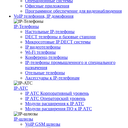
Операционные системы
Офисные приложения
Программное обеспечение для видеонаблюдения
VoIP телефония, IP домофония
IP-Телефоны
Настольные IP-телефоны
DECT телефоны и базовые станции
Микросотовые IP DECT системы
IP видеотелефоны
Wi-Fi телефоны
Конференц-телефоны
IP-телефоны промышленного и специального
назначения
Отельные телефоны
Аксессуары к IP-телефонам
IP-ATC
IP АТС Корпоративный уровень
IP АТС Операторский уровень
Модули расширения к IP АТС
Модули расширения ПО к IP АТС
IP-шлюзы
VoIP GSM шлюзы