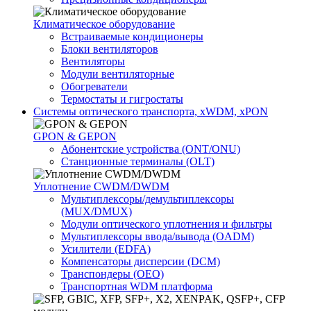
Климатичeское оборудование
Встраиваемые кондиционеры
Блоки вентиляторов
Вентиляторы
Модули вентиляторные
Обогреватели
Термостаты и гигростаты
Системы оптического транспорта, xWDM, xPON
GPON & GEPON
Абонентские устройства (ONT/ONU)
Станционные терминалы (OLT)
Уплотнение CWDM/DWDM
Мультиплексоры/демультиплексоры
(MUX/DMUX)
Модули оптического уплотнения и фильтры
Мультиплексоры ввода/вывода (OADM)
Усилители (EDFA)
Компенсаторы дисперсии (DCM)
Транспондеры (OEO)
Транспортная WDM платформа