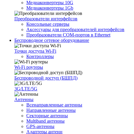
Медиаконвертеры 10G
Медиаконвертеры 1Gb
Преобразователи интерфейсов
Консольные серверы
Аксессуары для преобразователей интерфейсов
Преобразователи COM-портов в Ethernet
Беспроводное сетевое оборудование
Точки доступа Wi-Fi
Контроллеры
Wi-Fi роутеры
Беспроводной доступ (БШПД)
3G/LTE/5G
Антенны
Всенаправленные антенны
Направленные антенны
Секторные антенны
Multiband антенны
GPS-антенны
Адаптеры антенн