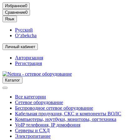
Избранное
0
Сравнение
0
Язык
Русский
O‘zbekcha
Личный кабинет
Авторизация
Регистрация
Каталог
Все категории
Сетевое оборудование
Беспроводное сетевое оборудование
Кабельная продукция, СКС и компоненты ВОЛС
Компьютеры, ноутбуки, мониторы, оргтехника
VoIP телефония, IP домофония
Серверы и СХД
Электропитание