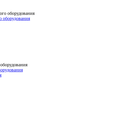
о оборудования
борудования
я