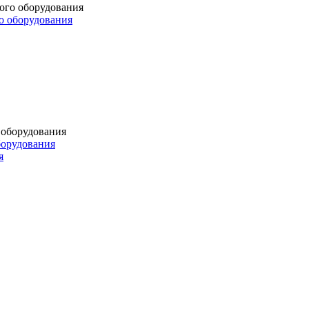
о оборудования
борудования
я