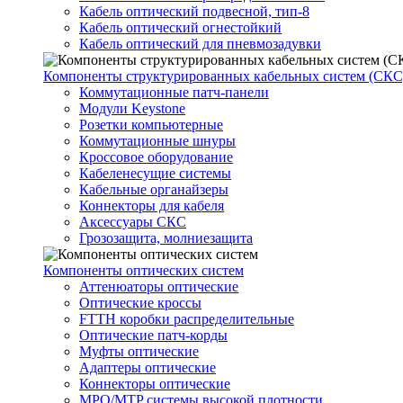
Кабель оптический подвесной, тип-8
Кабель оптический огнестойкий
Кабель оптический для пневмозадувки
Компоненты структурированных кабельных систем (СКС
Коммутационные патч-панели
Модули Keystone
Розетки компьютерные
Коммутационные шнуры
Кроссовое оборудование
Кабеленесущие системы
Кабельные органайзеры
Коннекторы для кабеля
Аксессуары СКС
Грозозащита, молниезащита
Компоненты оптических систем
Аттенюаторы оптические
Оптические кроссы
FTTH коробки распределительные
Оптические патч-корды
Муфты оптические
Адаптеры оптические
Коннекторы оптические
MPO/MTP системы высокой плотности