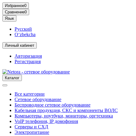
Избранное
0
Сравнение
0
Язык
Русский
O‘zbekcha
Личный кабинет
Авторизация
Регистрация
Каталог
Все категории
Сетевое оборудование
Беспроводное сетевое оборудование
Кабельная продукция, СКС и компоненты ВОЛС
Компьютеры, ноутбуки, мониторы, оргтехника
VoIP телефония, IP домофония
Серверы и СХД
Электропитание