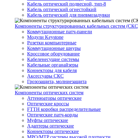
Кабель оптический подвесной, тип-8
Кабель оптический огнестойкий
Кабель оптический для пневмозадувки
Компоненты структурированных кабельных систем (СКС
Коммутационные патч-панели
Модули Keystone
Розетки компьютерные
Коммутационные шнуры
Кроссовое оборудование
Кабеленесущие системы
Кабельные органайзеры
Коннекторы для кабеля
Аксессуары СКС
Грозозащита, молниезащита
Компоненты оптических систем
Аттенюаторы оптические
Оптические кроссы
FTTH коробки распределительные
Оптические патч-корды
Муфты оптические
Адаптеры оптические
Коннекторы оптические
MPO/MTP системы высокой плотности