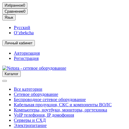
Избранное
0
Сравнение
0
Язык
Русский
O‘zbekcha
Личный кабинет
Авторизация
Регистрация
Каталог
Все категории
Сетевое оборудование
Беспроводное сетевое оборудование
Кабельная продукция, СКС и компоненты ВОЛС
Компьютеры, ноутбуки, мониторы, оргтехника
VoIP телефония, IP домофония
Серверы и СХД
Электропитание