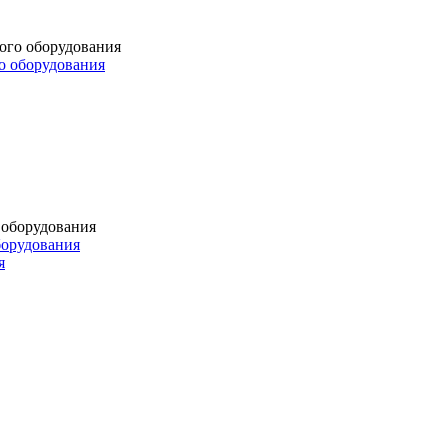
о оборудования
борудования
я