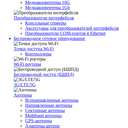
Медиаконвертеры 10G
Медиаконвертеры 1Gb
Преобразователи интерфейсов
Консольные серверы
Аксессуары для преобразователей интерфейсов
Преобразователи COM-портов в Ethernet
Беспроводное сетевое оборудование
Точки доступа Wi-Fi
Контроллеры
Wi-Fi роутеры
Беспроводной доступ (БШПД)
3G/LTE/5G
Антенны
Всенаправленные антенны
Направленные антенны
Секторные антенны
Multiband антенны
GPS-антенны
Адаптеры антенн