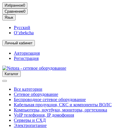
Избранное
0
Сравнение
0
Язык
Русский
O‘zbekcha
Личный кабинет
Авторизация
Регистрация
Каталог
Все категории
Сетевое оборудование
Беспроводное сетевое оборудование
Кабельная продукция, СКС и компоненты ВОЛС
Компьютеры, ноутбуки, мониторы, оргтехника
VoIP телефония, IP домофония
Серверы и СХД
Электропитание