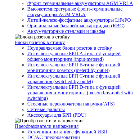
Фронт-терминальные аккумуляторы AGM VRLA
Высокотемпературные фронт-терминальные
аккумуляторы AGM VRLA
Литий-железо-фосфатные аккумуляторы LiFePO
Оригинальные батарейные картриджи (RBC)
Аккумуляторные стеллажи и шкафы
Блоки розеток в стойку
Неуправляемые блоки розеток в стойку
Интеллектуальные БРП А-типа с функцией
общего мониторинга (input-metered)
Интеллектуальные БРП B-типа с функцией
мониторинга розеток (meterd-by-outlet)
Интеллектуальные БРП C-типа с функцией
управления (switched-by-outlet)
Интеллектуальные БРП D-типа с функцией
управления и мониторинга (metered-by-outlet with
switching)
Стоечные переключатели нагрузки(ATS)
Сетевые фильтры
Аксессуары для БРП (PDU)
Преобразователи напряжения
Источники питания c функцией ИБП
DC/AC-преобразователи