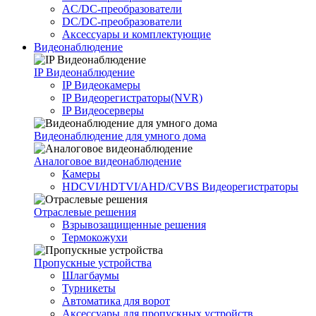
AC/DC-преобразователи
DC/DC-преобразователи
Аксессуары и комплектующие
Видеонаблюдение
IP Видеонаблюдение
IP Видеокамеры
IP Видеорегистраторы(NVR)
IP Видеосерверы
Видеонаблюдение для умного дома
Аналоговое видеонаблюдение
Камеры
HDCVI/HDTVI/AHD/CVBS Видеорегистраторы
Отраслевые решения
Взрывозащищенные решения
Термокожухи
Пропускные устройства
Шлагбаумы
Турникеты
Автоматика для ворот
Аксессуары для пропускных устройств