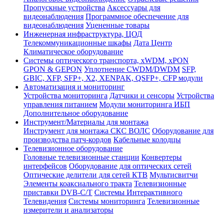
Пропускные устройства
Аксессуары для
видеонаблюдения
Программное обеспечение для
видеонаблюдения
Уцененные товары
Инженерная инфраструктура, ЦОД
Телекоммуникационные шкафы
Дата Центр
Климатичeское оборудование
Системы оптического транспорта, xWDM, xPON
GPON & GEPON
Уплотнение CWDM/DWDM
SFP,
GBIC, XFP, SFP+, X2, XENPAK, QSFP+, CFP модули
Автоматизация и мониторинг
Устройства мониторинга
Датчики и сенсоры
Устройства
управления питанием
Модули мониторинга ИБП
Дополнительное оборудование
Инструмент/Материалы для монтажа
Инструмент для монтажа СКС ВОЛС
Оборудование для
производства патч-кордов
Кабельные колодцы
Телевизионное оборудование
Головные телевизионные станции
Конвертеры
интерфейсов
Оборудование для оптических сетей
Оптические делители для сетей КТВ
Мультисвитчи
Элементы коаксиального тракта
Телевизионные
приставки DVB-C/T
Системы Интерактивного
Телевидения
Системы мониторинга
Телевизионные
измерители и анализаторы