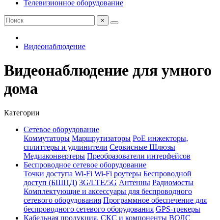
Телевизионное оборудование
×
Видеонаблюдение
Видеонаблюдение для умного
дома
Категории
Сетевое оборудование
Коммутаторы
Маршрутизаторы
PoE инжекторы,
сплиттеры и удлинители
Сервисные Шлюзы
Медиаконвертеры
Преобразователи интерфейсов
Беспроводное сетевое оборудование
Точки доступа Wi-Fi
Wi-Fi роутеры
Беспроводной
доступ (БШПД)
3G/LTE/5G
Антенны
Радиомосты
Комплектующие и аксессуары для беспроводного
сетевого оборудования
Программное обеспечение для
беспроводного сетевого оборудования
GPS-трекеры
Кабельная продукция, СКС и компоненты ВОЛС