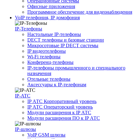
Операционные системы
Офисные приложения
Программное обеспечение для видеонаблюдения
VoIP телефония, IP домофония
IP-Телефоны
Настольные IP-телефоны
DECT телефоны и базовые станции
Микросотовые IP DECT системы
IP видеотелефоны
Wi-Fi телефоны
Конференц-телефоны
IP-телефоны промышленного и специального
назначения
Отельные телефоны
Аксессуары к IP-телефонам
IP-ATC
IP АТС Корпоративный уровень
IP АТС Операторский уровень
Модули расширения к IP АТС
Модули расширения ПО к IP АТС
IP-шлюзы
VoIP GSM шлюзы