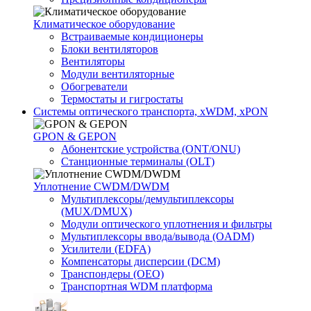
Климатичeское оборудование
Встраиваемые кондиционеры
Блоки вентиляторов
Вентиляторы
Модули вентиляторные
Обогреватели
Термостаты и гигростаты
Системы оптического транспорта, xWDM, xPON
GPON & GEPON
Абонентские устройства (ONT/ONU)
Станционные терминалы (OLT)
Уплотнение CWDM/DWDM
Мультиплексоры/демультиплексоры
(MUX/DMUX)
Модули оптического уплотнения и фильтры
Мультиплексоры ввода/вывода (OADM)
Усилители (EDFA)
Компенсаторы дисперсии (DCM)
Транспондеры (OEO)
Транспортная WDM платформа