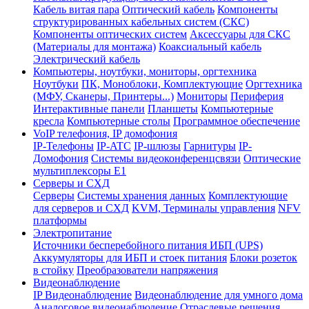
Кабель витая пара
Оптический кабель
Компоненты
структурированных кабельных систем (СКС)
Компоненты оптических систем
Аксессуары для СКС
(Материалы для монтажа)
Коаксиальный кабель
Электрический кабель
Компьютеры, ноутбуки, мониторы, оргтехника
Ноутбуки
ПК, Моноблоки, Комплектующие
Оргтехника
(МФУ, Сканеры, Принтеры...)
Мониторы
Периферия
Интерактивные панели
Планшеты
Компьютерные
кресла
Компьютерные столы
Программное обеспечение
VoIP телефония, IP домофония
IP-Телефоны
IP-ATC
IP-шлюзы
Гарнитуры
IP-
Домофония
Системы видеоконференцсвязи
Оптические
мультиплексоры Е1
Серверы и СХД
Серверы
Системы хранения данных
Комплектующие
для серверов и СХД
KVM, Терминалы управления
NFV
платформы
Электропитание
Источники бесперебойного питания ИБП (UPS)
Аккумуляторы для ИБП и стоек питания
Блоки розеток
в стойку
Преобразователи напряжения
Видеонаблюдение
IP Видеонаблюдение
Видеонаблюдение для умного дома
Аналоговое видеонаблюдение
Отраслевые решения