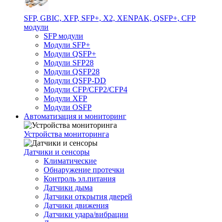
SFP, GBIC, XFP, SFP+, X2, XENPAK, QSFP+, CFP
модули
SFP модули
Модули SFP+
Модули QSFP+
Модули SFP28
Модули QSFP28
Модули QSFP-DD
Модули CFP/CFP2/CFP4
Модули XFP
Модули OSFP
Автоматизация и мониторинг
Устройства мониторинга
Датчики и сенсоры
Климатические
Обнаружение протечки
Контроль эл.питания
Датчики дыма
Датчики открытия дверей
Датчики движения
Датчики удара/вибрации