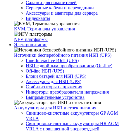
Салазки для накопителей
Серверные кабели и переходники
Аксессуары и адаптеры для сервера
Видеокарты
KVM, Терминалы управления
NFV платформы
Электропитание
Источники бесперебойного питания ИБП (UPS)
Line-Interactive ИБП (UPS)
ИБП с двойным преобразованием (On-line)
Off-line ИБП (UPS)
Блоки батарей для ИБП (UPS)
Аксессуары для ИБП (UPS)
Стабилизаторы напряжения
Инверторы преобразователи напряжения
Выпрямительные устройства
Аккумуляторы для ИБП и стоек питания
Свинцово-кислотные аккумуляторы GP AGM
VRLA
Свинцово-кислотные аккумуляторы HR AGM
VRLA с повышенной энергоотдачей