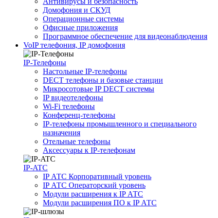
Антивирусы и безопасность
Домофония и СКУД
Операционные системы
Офисные приложения
Программное обеспечение для видеонаблюдения
VoIP телефония, IP домофония
IP-Телефоны
Настольные IP-телефоны
DECT телефоны и базовые станции
Микросотовые IP DECT системы
IP видеотелефоны
Wi-Fi телефоны
Конференц-телефоны
IP-телефоны промышленного и специального
назначения
Отельные телефоны
Аксессуары к IP-телефонам
IP-ATC
IP АТС Корпоративный уровень
IP АТС Операторский уровень
Модули расширения к IP АТС
Модули расширения ПО к IP АТС