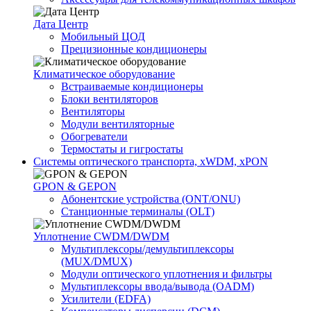
Дата Центр
Мобильный ЦОД
Прецизионные кондиционеры
Климатичeское оборудование
Встраиваемые кондиционеры
Блоки вентиляторов
Вентиляторы
Модули вентиляторные
Обогреватели
Термостаты и гигростаты
Системы оптического транспорта, xWDM, xPON
GPON & GEPON
Абонентские устройства (ONT/ONU)
Станционные терминалы (OLT)
Уплотнение CWDM/DWDM
Мультиплексоры/демультиплексоры
(MUX/DMUX)
Модули оптического уплотнения и фильтры
Мультиплексоры ввода/вывода (OADM)
Усилители (EDFA)