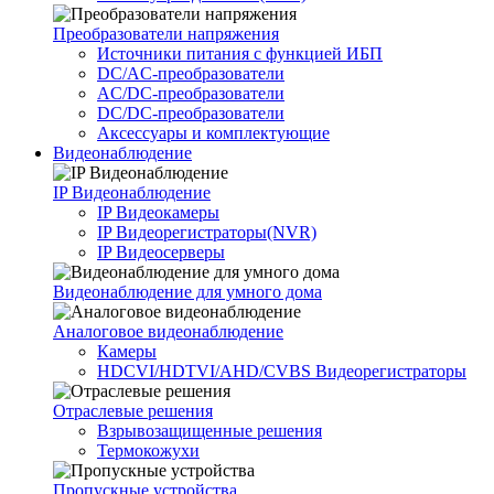
Преобразователи напряжения
Источники питания c функцией ИБП
DC/AC-преобразователи
AC/DC-преобразователи
DC/DC-преобразователи
Аксессуары и комплектующие
Видеонаблюдение
IP Видеонаблюдение
IP Видеокамеры
IP Видеорегистраторы(NVR)
IP Видеосерверы
Видеонаблюдение для умного дома
Аналоговое видеонаблюдение
Камеры
HDCVI/HDTVI/AHD/CVBS Видеорегистраторы
Отраслевые решения
Взрывозащищенные решения
Термокожухи
Пропускные устройства