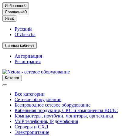
Избранное
0
Сравнение
0
Язык
Русский
O‘zbekcha
Личный кабинет
Авторизация
Регистрация
Каталог
Все категории
Сетевое оборудование
Беспроводное сетевое оборудование
Кабельная продукция, СКС и компоненты ВОЛС
Компьютеры, ноутбуки, мониторы, оргтехника
VoIP телефония, IP домофония
Серверы и СХД
Электропитание