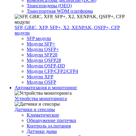
Компенсаторы дисперсии (DCM)
Транспондеры (OEO)
Транспортная WDM платформа
SFP, GBIC, XFP, SFP+, X2, XENPAK, QSFP+, CFP
модули
SFP модули
Модули SFP+
Модули QSFP+
Модули SFP28
Модули QSFP28
Модули QSFP-DD
Модули CFP/CFP2/CFP4
Модули XFP
Модули OSFP
Автоматизация и мониторинг
Устройства мониторинга
Датчики и сенсоры
Климатические
Обнаружение протечки
Контроль эл.питания
Датчики дыма