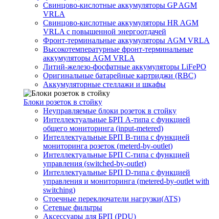
Свинцово-кислотные аккумуляторы GP AGM
VRLA
Свинцово-кислотные аккумуляторы HR AGM
VRLA с повышенной энергоотдачей
Фронт-терминальные аккумуляторы AGM VRLA
Высокотемпературные фронт-терминальные
аккумуляторы AGM VRLA
Литий-железо-фосфатные аккумуляторы LiFePO
Оригинальные батарейные картриджи (RBC)
Аккумуляторные стеллажи и шкафы
Блоки розеток в стойку
Неуправляемые блоки розеток в стойку
Интеллектуальные БРП А-типа с функцией
общего мониторинга (input-metered)
Интеллектуальные БРП B-типа с функцией
мониторинга розеток (meterd-by-outlet)
Интеллектуальные БРП C-типа с функцией
управления (switched-by-outlet)
Интеллектуальные БРП D-типа с функцией
управления и мониторинга (metered-by-outlet with
switching)
Стоечные переключатели нагрузки(ATS)
Сетевые фильтры
Аксессуары для БРП (PDU)