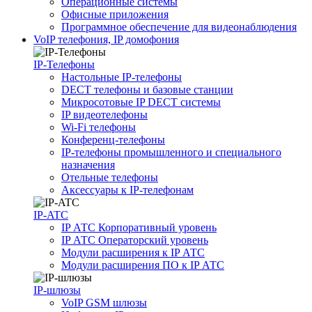
Операционные системы
Офисные приложения
Программное обеспечение для видеонаблюдения
VoIP телефония, IP домофония
IP-Телефоны
Настольные IP-телефоны
DECT телефоны и базовые станции
Микросотовые IP DECT системы
IP видеотелефоны
Wi-Fi телефоны
Конференц-телефоны
IP-телефоны промышленного и специального
назначения
Отельные телефоны
Аксессуары к IP-телефонам
IP-ATC
IP АТС Корпоративный уровень
IP АТС Операторский уровень
Модули расширения к IP АТС
Модули расширения ПО к IP АТС
IP-шлюзы
VoIP GSM шлюзы