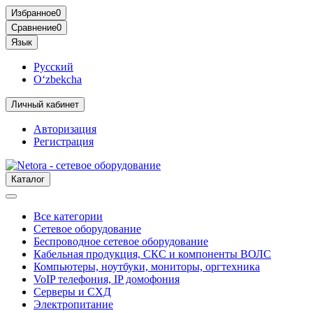
Избранное
0
Сравнение
0
Язык
Русский
O‘zbekcha
Личный кабинет
Авторизация
Регистрация
Каталог
Все категории
Сетевое оборудование
Беспроводное сетевое оборудование
Кабельная продукция, СКС и компоненты ВОЛС
Компьютеры, ноутбуки, мониторы, оргтехника
VoIP телефония, IP домофония
Серверы и СХД
Электропитание