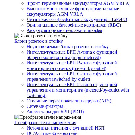
Фронт-терминальные аккумуляторы AGM VRLA
Высокотемпературные фронт-терминальные
аккумуляторы AGM VRLA
Литий-железо-фосфатные аккумуляторы LiFePO
Оригинальные батарейные картриджи (RBC)
Аккумуляторные стеллажи и шкафы
Блоки розеток в стойку
Неуправляемые блоки розеток в стойку
Интеллектуальные БРП А-типа с функцией
общего мониторинга (input-metered)
Интеллектуальные БРП B-типа с функцией
мониторинга розеток (meterd-by-outlet)
Интеллектуальные БРП C-типа с функцией
управления (switched-by-outlet)
Интеллектуальные БРП D-типа с функцией
управления и мониторинга (metered-by-outlet with
switching)
Стоечные переключатели нагрузки(ATS)
Сетевые фильтры
Аксессуары для БРП (PDU)
Преобразователи напряжения
Источники питания c функцией ИБП
DC/AC-преобразователи