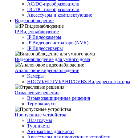
AC/DC-преобразователи
DC/DC-преобразователи
Аксессуары и комплектующие
Видеонаблюдение
IP Видеонаблюдение
IP Видеокамеры
IP Видеорегистраторы(NVR)
IP Видеосерверы
Видеонаблюдение для умного дома
Аналоговое видеонаблюдение
Камеры
HDCVI/HDTVI/AHD/CVBS Видеорегистраторы
Отраслевые решения
Взрывозащищенные решения
Термокожухи
Пропускные устройства
Шлагбаумы
Турникеты
Автоматика для ворот
Аксессуары для пропускных устройств