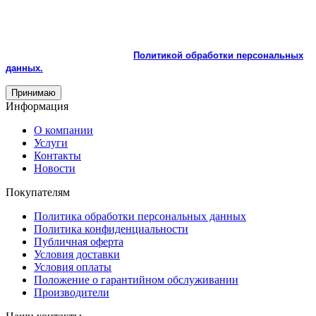
На сайте используются cookie и сервисы аналитики для
корректной работы и улучшения качества обслуживания.
Продолжая пользоваться сайтом, вы соглашаетесь с
использованием cookie и с
Политикой обработки персональных
данных.
Принимаю
Информация
О компании
Услуги
Контакты
Новости
Покупателям
Политика обработки персональных данных
Политика конфиденциальности
Публичная оферта
Условия доставки
Условия оплаты
Положение о гарантийном обслуживании
Производители