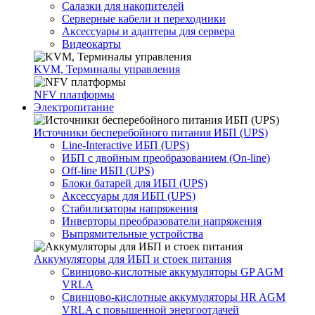
Салазки для накопителей
Серверные кабели и переходники
Аксессуары и адаптеры для сервера
Видеокарты
KVM, Терминалы управления
NFV платформы
Электропитание
Источники бесперебойного питания ИБП (UPS)
Line-Interactive ИБП (UPS)
ИБП с двойным преобразованием (On-line)
Off-line ИБП (UPS)
Блоки батарей для ИБП (UPS)
Аксессуары для ИБП (UPS)
Стабилизаторы напряжения
Инверторы преобразователи напряжения
Выпрямительные устройства
Аккумуляторы для ИБП и стоек питания
Свинцово-кислотные аккумуляторы GP AGM
VRLA
Свинцово-кислотные аккумуляторы HR AGM
VRLA с повышенной энергоотдачей