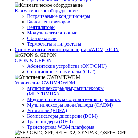
Климатичeское оборудование
Встраиваемые кондиционеры
Блоки вентиляторов
Вентиляторы
Модули вентиляторные
Обогреватели
Термостаты и гигростаты
Системы оптического транспорта, xWDM, xPON
GPON & GEPON
Абонентские устройства (ONT/ONU)
Станционные терминалы (OLT)
Уплотнение CWDM/DWDM
Мультиплексоры/демультиплексоры
(MUX/DMUX)
Модули оптического уплотнения и фильтры
Мультиплексоры ввода/вывода (OADM)
Усилители (EDFA)
Компенсаторы дисперсии (DCM)
Транспондеры (OEO)
Транспортная WDM платформа