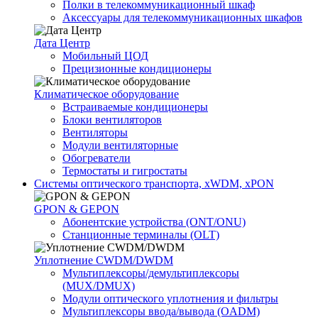
Полки в телекоммуникационный шкаф
Аксессуары для телекоммуникационных шкафов
Дата Центр
Мобильный ЦОД
Прецизионные кондиционеры
Климатичeское оборудование
Встраиваемые кондиционеры
Блоки вентиляторов
Вентиляторы
Модули вентиляторные
Обогреватели
Термостаты и гигростаты
Системы оптического транспорта, xWDM, xPON
GPON & GEPON
Абонентские устройства (ONT/ONU)
Станционные терминалы (OLT)
Уплотнение CWDM/DWDM
Мультиплексоры/демультиплексоры
(MUX/DMUX)
Модули оптического уплотнения и фильтры
Мультиплексоры ввода/вывода (OADM)