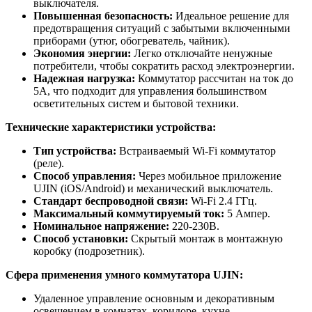
выключателя.
Повышенная безопасность:
Идеальное решение для
предотвращения ситуаций с забытыми включенными
приборами (утюг, обогреватель, чайник).
Экономия энергии:
Легко отключайте ненужные
потребители, чтобы сократить расход электроэнергии.
Надежная нагрузка:
Коммутатор рассчитан на ток до
5А, что подходит для управления большинством
осветительных систем и бытовой техники.
Технические характеристики устройства:
Тип устройства:
Встраиваемый Wi-Fi коммутатор
(реле).
Способ управления:
Через мобильное приложение
UJIN (iOS/Android) и механический выключатель.
Стандарт беспроводной связи:
Wi-Fi 2.4 ГГц.
Максимальный коммутируемый ток:
5 Ампер.
Номинальное напряжение:
220-230В.
Способ установки:
Скрытый монтаж в монтажную
коробку (подрозетник).
Сфера применения умного коммутатора UJIN:
Удаленное управление основным и декоративным
освещением в комнатах, коридоре, кухне.