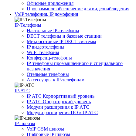
Офисные приложения
Программное обеспечение для видеонаблюдения
VoIP телефония, IP домофония
IP-Телефоны
Настольные IP-телефоны
DECT телефоны и базовые станции
Микросотовые IP DECT системы
IP видеотелефоны
Wi-Fi телефоны
Конференц-телефоны
IP-телефоны промышленного и специального
назначения
Отельные телефоны
Аксессуары к IP-телефонам
IP-ATC
IP АТС Корпоративный уровень
IP АТС Операторский уровень
Модули расширения к IP АТС
Модули расширения ПО к IP АТС
IP-шлюзы
VoIP GSM шлюзы
Цифровые IP шлюзы