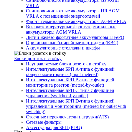
Свинцово-кислотные аккумуляторы GP AGM
VRLA
Свинцово-кислотные аккумуляторы HR AGM
VRLA с повышенной энергоотдачей
Фронт-терминальные аккумуляторы AGM VRLA
Высокотемпературные фронт-терминальные
аккумуляторы AGM VRLA
Литий-железо-фосфатные аккумуляторы LiFePO
Оригинальные батарейные картриджи (RBC)
Аккумуляторные стеллажи и шкафы
Блоки розеток в стойку
Неуправляемые блоки розеток в стойку
Интеллектуальные БРП А-типа с функцией
общего мониторинга (input-metered)
Интеллектуальные БРП B-типа с функцией
мониторинга розеток (meterd-by-outlet)
Интеллектуальные БРП C-типа с функцией
управления (switched-by-outlet)
Интеллектуальные БРП D-типа с функцией
управления и мониторинга (metered-by-outlet with
switching)
Стоечные переключатели нагрузки(ATS)
Сетевые фильтры
Аксессуары для БРП (PDU)