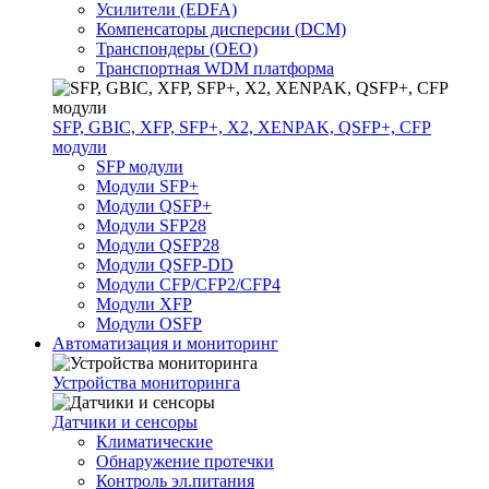
Усилители (EDFA)
Компенсаторы дисперсии (DCM)
Транспондеры (OEO)
Транспортная WDM платформа
SFP, GBIC, XFP, SFP+, X2, XENPAK, QSFP+, CFP
модули
SFP модули
Модули SFP+
Модули QSFP+
Модули SFP28
Модули QSFP28
Модули QSFP-DD
Модули CFP/CFP2/CFP4
Модули XFP
Модули OSFP
Автоматизация и мониторинг
Устройства мониторинга
Датчики и сенсоры
Климатические
Обнаружение протечки
Контроль эл.питания