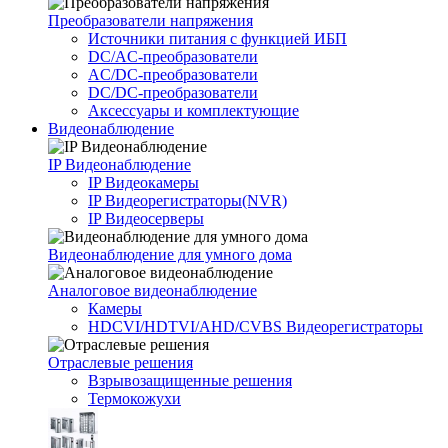
Преобразователи напряжения
Источники питания c функцией ИБП
DC/AC-преобразователи
AC/DC-преобразователи
DC/DC-преобразователи
Аксессуары и комплектующие
Видеонаблюдение
IP Видеонаблюдение
IP Видеокамеры
IP Видеорегистраторы(NVR)
IP Видеосерверы
Видеонаблюдение для умного дома
Аналоговое видеонаблюдение
Камеры
HDCVI/HDTVI/AHD/CVBS Видеорегистраторы
Отраслевые решения
Взрывозащищенные решения
Термокожухи