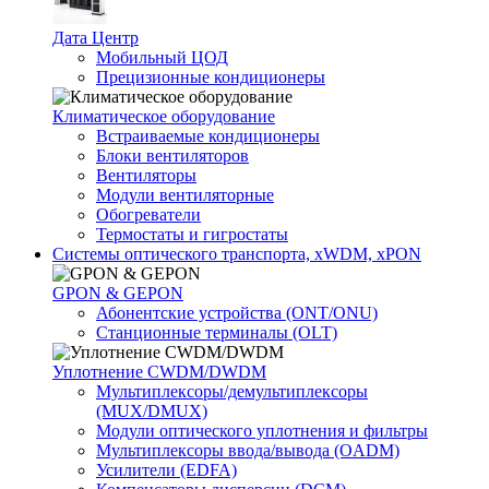
Дата Центр
Мобильный ЦОД
Прецизионные кондиционеры
Климатичeское оборудование
Встраиваемые кондиционеры
Блоки вентиляторов
Вентиляторы
Модули вентиляторные
Обогреватели
Термостаты и гигростаты
Системы оптического транспорта, xWDM, xPON
GPON & GEPON
Абонентские устройства (ONT/ONU)
Станционные терминалы (OLT)
Уплотнение CWDM/DWDM
Мультиплексоры/демультиплексоры
(MUX/DMUX)
Модули оптического уплотнения и фильтры
Мультиплексоры ввода/вывода (OADM)
Усилители (EDFA)