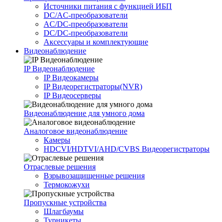
Источники питания c функцией ИБП
DC/AC-преобразователи
AC/DC-преобразователи
DC/DC-преобразователи
Аксессуары и комплектующие
Видеонаблюдение
IP Видеонаблюдение
IP Видеокамеры
IP Видеорегистраторы(NVR)
IP Видеосерверы
Видеонаблюдение для умного дома
Аналоговое видеонаблюдение
Камеры
HDCVI/HDTVI/AHD/CVBS Видеорегистраторы
Отраслевые решения
Взрывозащищенные решения
Термокожухи
Пропускные устройства
Шлагбаумы
Турникеты