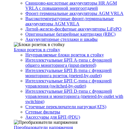
Свинцово-кислотные аккумуляторы HR AGM
VRLA с повышенной энергоотдачей
Фронт-терминальные аккумуляторы AGM VRLA
Высокотемпературные фронт-терминальные
аккумуляторы AGM VRLA
Литий-железо-фосфатные аккумуляторы LiFePO
Оригинальные батарейные картриджи (RBC)
Аккумуляторные стеллажи и шкафы
Блоки розеток в стойку
Неуправляемые блоки розеток в стойку
Интеллектуальные БРП А-типа с функцией
общего мониторинга (input-metered)
Интеллектуальные БРП B-типа с функцией
мониторинга розеток (meterd-by-outlet)
Интеллектуальные БРП C-типа с функцией
управления (switched-by-outlet)
Интеллектуальные БРП D-типа с функцией
управления и мониторинга (metered-by-outlet with
switching)
Стоечные переключатели нагрузки(ATS)
Сетевые фильтры
Аксессуары для БРП (PDU)
Преобразователи напряжения