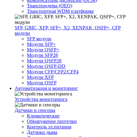
Компенсаторы дисперсии (DCM)
Транспондеры (OEO)
Транспортная WDM платформа
SFP, GBIC, XFP, SFP+, X2, XENPAK, QSFP+, CFP
модули
SFP модули
Модули SFP+
Модули QSFP+
Модули SFP28
Модули QSFP28
Модули QSFP-DD
Модули CFP/CFP2/CFP4
Модули XFP
Модули OSFP
Автоматизация и мониторинг
Устройства мониторинга
Датчики и сенсоры
Климатические
Обнаружение протечки
Контроль эл.питания
Датчики дыма