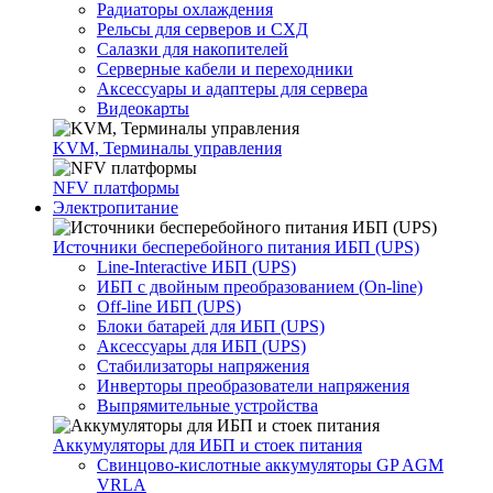
Радиаторы охлаждения
Рельсы для серверов и СХД
Салазки для накопителей
Серверные кабели и переходники
Аксессуары и адаптеры для сервера
Видеокарты
KVM, Терминалы управления
NFV платформы
Электропитание
Источники бесперебойного питания ИБП (UPS)
Line-Interactive ИБП (UPS)
ИБП с двойным преобразованием (On-line)
Off-line ИБП (UPS)
Блоки батарей для ИБП (UPS)
Аксессуары для ИБП (UPS)
Стабилизаторы напряжения
Инверторы преобразователи напряжения
Выпрямительные устройства
Аккумуляторы для ИБП и стоек питания
Свинцово-кислотные аккумуляторы GP AGM
VRLA