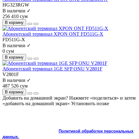
HG323RGW
В наличии ✓
256 410 сум
В корзину
Абонентский терминал XPON ONT FD511G-X
FD511G-X
В наличии ✓
0 сум
В корзину
Абонентский терминал 1GE SFP ONU V2801F
V2801F
В наличии ✓
487 526 сум
В корзину
Добавить на домашний экран?
Нажмите «поделиться» и затем
«добавить на домашний экран»
Установить
позже
На сайте используются cookie и сервисы аналитики для
корректной работы и улучшения качества обслуживания.
Продолжая пользоваться сайтом, вы соглашаетесь с
использованием cookie и с
Политикой обработки персональных
данных.