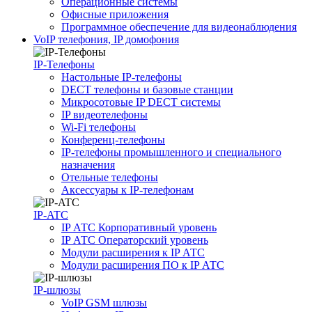
Операционные системы
Офисные приложения
Программное обеспечение для видеонаблюдения
VoIP телефония, IP домофония
IP-Телефоны
Настольные IP-телефоны
DECT телефоны и базовые станции
Микросотовые IP DECT системы
IP видеотелефоны
Wi-Fi телефоны
Конференц-телефоны
IP-телефоны промышленного и специального
назначения
Отельные телефоны
Аксессуары к IP-телефонам
IP-ATC
IP АТС Корпоративный уровень
IP АТС Операторский уровень
Модули расширения к IP АТС
Модули расширения ПО к IP АТС
IP-шлюзы
VoIP GSM шлюзы