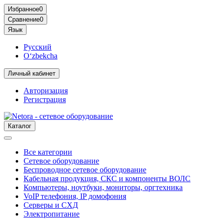
Избранное
0
Сравнение
0
Язык
Русский
O‘zbekcha
Личный кабинет
Авторизация
Регистрация
Каталог
Все категории
Сетевое оборудование
Беспроводное сетевое оборудование
Кабельная продукция, СКС и компоненты ВОЛС
Компьютеры, ноутбуки, мониторы, оргтехника
VoIP телефония, IP домофония
Серверы и СХД
Электропитание