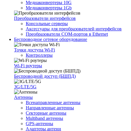
Медиаконвертеры 10G
Медиаконвертеры 1Gb
Преобразователи интерфейсов
Консольные серверы
Аксессуары для преобразователей интерфейсов
Преобразователи COM-портов в Ethernet
Беспроводное сетевое оборудование
Точки доступа Wi-Fi
Контроллеры
Wi-Fi роутеры
Беспроводной доступ (БШПД)
3G/LTE/5G
Антенны
Всенаправленные антенны
Направленные антенны
Секторные антенны
Multiband антенны
GPS-антенны
Адаптеры антенн