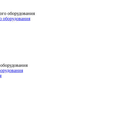
о оборудования
борудования
я