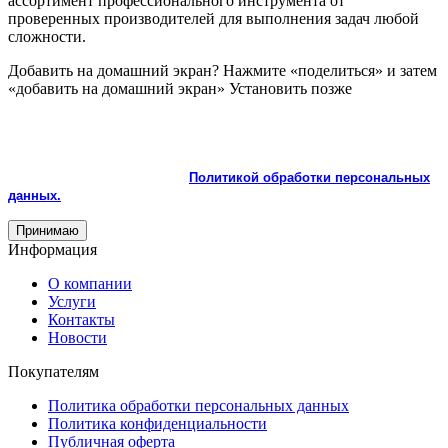
ассортимент профессионального инструмента от
проверенных производителей для выполнения задач любой
сложности.
Добавить на домашний экран?
Нажмите «поделиться» и затем
«добавить на домашний экран»
Установить
позже
На сайте используются cookie и сервисы аналитики для
корректной работы и улучшения качества обслуживания.
Продолжая пользоваться сайтом, вы соглашаетесь с
использованием cookie и с
Политикой обработки персональных
данных.
Принимаю
Информация
О компании
Услуги
Контакты
Новости
Покупателям
Политика обработки персональных данных
Политика конфиденциальности
Публичная оферта