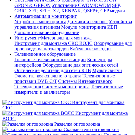
GPON & GEPON
Уплотнение CWDM/DWDM
SFP,
GBIC, XFP, SFP+, X2, XENPAK, QSFP+, CFP модули
Автоматизация и мониторинг
Устройства мониторинга
Датчики и сенсоры
Устройства
управления питанием
Модули мониторинга ИБП
Дополнительное оборудование
Инструмент/Материалы для монтажа
Инструмент для монтажа СКС ВОЛС
Оборудование для
производства патч-кордов
Кабельные колодцы
Телевизионное оборудование
Головные телевизионные станции
Конвертеры
интерфейсов
Оборудование для оптических сетей
Оптические делители для сетей КТВ
Мультисвитчи
Элементы коаксиального тракта
Телевизионные
приставки DVB-C/T
Системы Интерактивного
Телевидения
Системы мониторинга
Телевизионные
измерители и анализаторы
Инструмент для монтажа
СКС
Инструмент для монтажа
ВОЛС
Разделка оптоволокна
Скалыватели оптоволокна
Сварочные