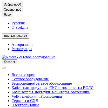
Избранное
0
Сравнение
0
Язык
Русский
O‘zbekcha
Личный кабинет
Авторизация
Регистрация
Каталог
Все категории
Сетевое оборудование
Беспроводное сетевое оборудование
Кабельная продукция, СКС и компоненты ВОЛС
Компьютеры, ноутбуки, мониторы, оргтехника
VoIP телефония, IP домофония
Серверы и СХД
Электропитание