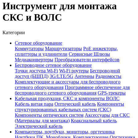
Инструмент для монтажа
СКС и ВОЛС
Категории
Сетевое оборудование
Коммутаторы
Маршрутизаторы
PoE инжекторы,
сплиттеры и удлинители
Сервисные Шлюзы
Медиаконвертеры
Преобразователи интерфейсов
Беспроводное сетевое оборудование
Точки доступа Wi-Fi
Wi-Fi роутеры
Беспроводной
доступ (БШПД)
3G/LTE/5G
Антенны
Радиомосты
Комплектующие и аксессуары для беспроводного
сетевого оборудования
Программное обеспечение для
беспроводного сетевого оборудования
GPS-трекеры
Кабельная продукция, СКС и компоненты ВОЛС
Кабель витая пара
Оптический кабель
Компоненты
структурированных кабельных систем (СКС)
Компоненты оптических систем
Аксессуары для СКС
(Материалы для монтажа)
Коаксиальный кабель
Электрический кабель
Компьютеры, ноутбуки, мониторы, оргтехника
Ноутбуки
ПК, Моноблоки, Комплектующие
Оргтехника