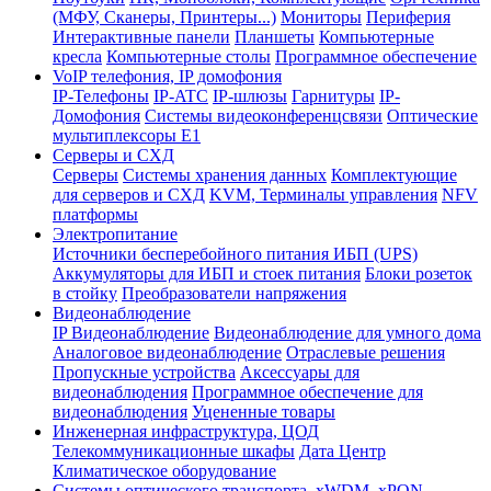
(МФУ, Сканеры, Принтеры...)
Мониторы
Периферия
Интерактивные панели
Планшеты
Компьютерные
кресла
Компьютерные столы
Программное обеспечение
VoIP телефония, IP домофония
IP-Телефоны
IP-ATC
IP-шлюзы
Гарнитуры
IP-
Домофония
Системы видеоконференцсвязи
Оптические
мультиплексоры Е1
Серверы и СХД
Серверы
Системы хранения данных
Комплектующие
для серверов и СХД
KVM, Терминалы управления
NFV
платформы
Электропитание
Источники бесперебойного питания ИБП (UPS)
Аккумуляторы для ИБП и стоек питания
Блоки розеток
в стойку
Преобразователи напряжения
Видеонаблюдение
IP Видеонаблюдение
Видеонаблюдение для умного дома
Аналоговое видеонаблюдение
Отраслевые решения
Пропускные устройства
Аксессуары для
видеонаблюдения
Программное обеспечение для
видеонаблюдения
Уцененные товары
Инженерная инфраструктура, ЦОД
Телекоммуникационные шкафы
Дата Центр
Климатичeское оборудование
Системы оптического транспорта, xWDM, xPON