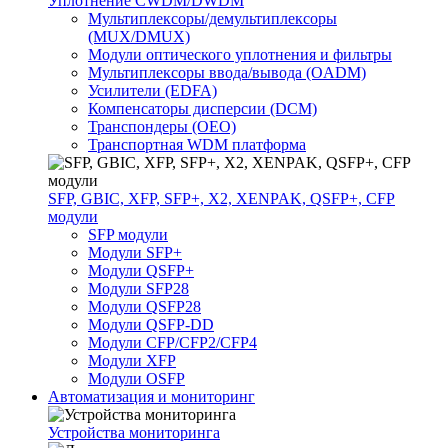
Уплотнение CWDM/DWDM
Мультиплексоры/демультиплексоры
(MUX/DMUX)
Модули оптического уплотнения и фильтры
Мультиплексоры ввода/вывода (OADM)
Усилители (EDFA)
Компенсаторы дисперсии (DCM)
Транспондеры (OEO)
Транспортная WDM платформа
SFP, GBIC, XFP, SFP+, X2, XENPAK, QSFP+, CFP
модули
SFP модули
Модули SFP+
Модули QSFP+
Модули SFP28
Модули QSFP28
Модули QSFP-DD
Модули CFP/CFP2/CFP4
Модули XFP
Модули OSFP
Автоматизация и мониторинг
Устройства мониторинга