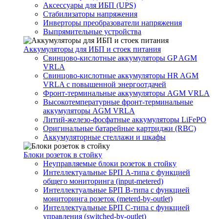
Аксессуары для ИБП (UPS)
Стабилизаторы напряжения
Инверторы преобразователи напряжения
Выпрямительные устройства
Аккумуляторы для ИБП и стоек питания
Свинцово-кислотные аккумуляторы GP AGM
VRLA
Свинцово-кислотные аккумуляторы HR AGM
VRLA с повышенной энергоотдачей
Фронт-терминальные аккумуляторы AGM VRLA
Высокотемпературные фронт-терминальные
аккумуляторы AGM VRLA
Литий-железо-фосфатные аккумуляторы LiFePO
Оригинальные батарейные картриджи (RBC)
Аккумуляторные стеллажи и шкафы
Блоки розеток в стойку
Неуправляемые блоки розеток в стойку
Интеллектуальные БРП А-типа с функцией
общего мониторинга (input-metered)
Интеллектуальные БРП B-типа с функцией
мониторинга розеток (meterd-by-outlet)
Интеллектуальные БРП C-типа с функцией
управления (switched-by-outlet)