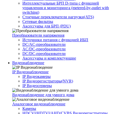
Интеллектуальные БРП D-типа с функцией
управления и мониторинга (metered-by-outlet with
switching)
Стоечные переключатели нагрузки(ATS)
Сетевые фильтры
Аксессуары для БРП (PDU)
Преобразователи напряжения
Источники питания c функцией ИБП
DC/AC-преобразователи
AC/DC-преобразователи
DC/DC-преобразователи
Аксессуары и комплектующие
Видеонаблюдение
IP Видеонаблюдение
IP Видеокамеры
IP Видеорегистраторы(NVR)
IP Видеосерверы
Видеонаблюдение для умного дома
Аналоговое видеонаблюдение
Камеры
HDCVI/HDTVI/AHD/CVBS Видеорегистраторы