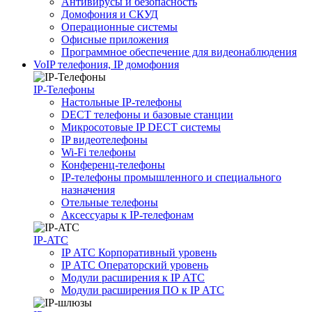
Антивирусы и безопасность
Домофония и СКУД
Операционные системы
Офисные приложения
Программное обеспечение для видеонаблюдения
VoIP телефония, IP домофония
IP-Телефоны
Настольные IP-телефоны
DECT телефоны и базовые станции
Микросотовые IP DECT системы
IP видеотелефоны
Wi-Fi телефоны
Конференц-телефоны
IP-телефоны промышленного и специального
назначения
Отельные телефоны
Аксессуары к IP-телефонам
IP-ATC
IP АТС Корпоративный уровень
IP АТС Операторский уровень
Модули расширения к IP АТС
Модули расширения ПО к IP АТС