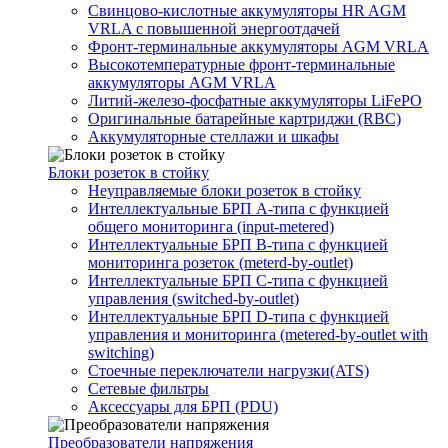
Свинцово-кислотные аккумуляторы HR AGM
VRLA с повышенной энергоотдачей
Фронт-терминальные аккумуляторы AGM VRLA
Высокотемпературные фронт-терминальные
аккумуляторы AGM VRLA
Литий-железо-фосфатные аккумуляторы LiFePO
Оригинальные батарейные картриджи (RBC)
Аккумуляторные стеллажи и шкафы
Блоки розеток в стойку
Неуправляемые блоки розеток в стойку
Интеллектуальные БРП А-типа с функцией
общего мониторинга (input-metered)
Интеллектуальные БРП B-типа с функцией
мониторинга розеток (meterd-by-outlet)
Интеллектуальные БРП C-типа с функцией
управления (switched-by-outlet)
Интеллектуальные БРП D-типа с функцией
управления и мониторинга (metered-by-outlet with
switching)
Стоечные переключатели нагрузки(ATS)
Сетевые фильтры
Аксессуары для БРП (PDU)
Преобразователи напряжения