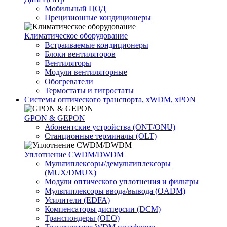
Мобильный ЦОД
Прецизионные кондиционеры
Климатичeское оборудование
Встраиваемые кондиционеры
Блоки вентиляторов
Вентиляторы
Модули вентиляторные
Обогреватели
Термостаты и гигростаты
Системы оптического транспорта, xWDM, xPON
GPON & GEPON
Абонентские устройства (ONT/ONU)
Станционные терминалы (OLT)
Уплотнение CWDM/DWDM
Мультиплексоры/демультиплексоры
(MUX/DMUX)
Модули оптического уплотнения и фильтры
Мультиплексоры ввода/вывода (OADM)
Усилители (EDFA)
Компенсаторы дисперсии (DCM)
Транспондеры (OEO)