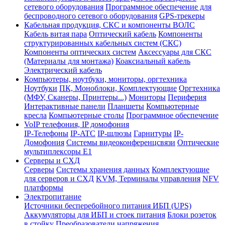
сетевого оборудования
Программное обеспечение для
беспроводного сетевого оборудования
GPS-трекеры
Кабельная продукция, СКС и компоненты ВОЛС
Кабель витая пара
Оптический кабель
Компоненты
структурированных кабельных систем (СКС)
Компоненты оптических систем
Аксессуары для СКС
(Материалы для монтажа)
Коаксиальный кабель
Электрический кабель
Компьютеры, ноутбуки, мониторы, оргтехника
Ноутбуки
ПК, Моноблоки, Комплектующие
Оргтехника
(МФУ, Сканеры, Принтеры...)
Мониторы
Периферия
Интерактивные панели
Планшеты
Компьютерные
кресла
Компьютерные столы
Программное обеспечение
VoIP телефония, IP домофония
IP-Телефоны
IP-ATC
IP-шлюзы
Гарнитуры
IP-
Домофония
Системы видеоконференцсвязи
Оптические
мультиплексоры Е1
Серверы и СХД
Серверы
Системы хранения данных
Комплектующие
для серверов и СХД
KVM, Терминалы управления
NFV
платформы
Электропитание
Источники бесперебойного питания ИБП (UPS)
Аккумуляторы для ИБП и стоек питания
Блоки розеток
в стойку
Преобразователи напряжения