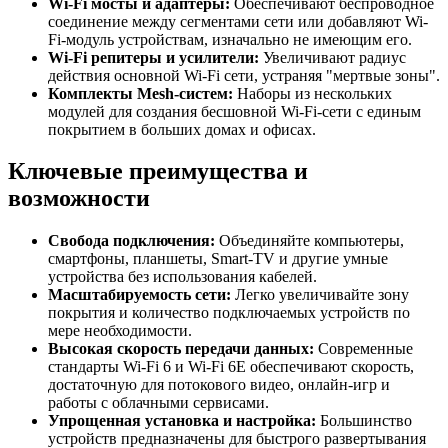
Wi-Fi мосты и адаптеры:
Обеспечивают беспроводное
соединение между сегментами сети или добавляют Wi-
Fi-модуль устройствам, изначально не имеющим его.
Wi-Fi репитеры и усилители:
Увеличивают радиус
действия основной Wi-Fi сети, устраняя "мертвые зоны".
Комплекты Mesh-систем:
Наборы из нескольких
модулей для создания бесшовной Wi-Fi-сети с единым
покрытием в больших домах и офисах.
Ключевые преимущества и
возможности
Свобода подключения:
Объединяйте компьютеры,
смартфоны, планшеты, Smart-TV и другие умные
устройства без использования кабелей.
Масштабируемость сети:
Легко увеличивайте зону
покрытия и количество подключаемых устройств по
мере необходимости.
Высокая скорость передачи данных:
Современные
стандарты Wi-Fi 6 и Wi-Fi 6E обеспечивают скорость,
достаточную для потокового видео, онлайн-игр и
работы с облачными сервисами.
Упрощенная установка и настройка:
Большинство
устройств предназначены для быстрого развертывания