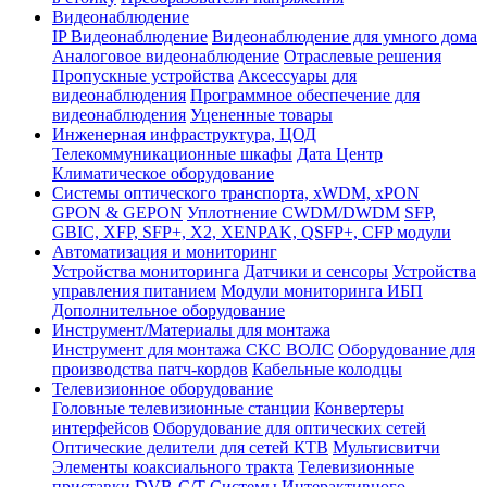
Видеонаблюдение
IP Видеонаблюдение
Видеонаблюдение для умного дома
Аналоговое видеонаблюдение
Отраслевые решения
Пропускные устройства
Аксессуары для
видеонаблюдения
Программное обеспечение для
видеонаблюдения
Уцененные товары
Инженерная инфраструктура, ЦОД
Телекоммуникационные шкафы
Дата Центр
Климатичeское оборудование
Системы оптического транспорта, xWDM, xPON
GPON & GEPON
Уплотнение CWDM/DWDM
SFP,
GBIC, XFP, SFP+, X2, XENPAK, QSFP+, CFP модули
Автоматизация и мониторинг
Устройства мониторинга
Датчики и сенсоры
Устройства
управления питанием
Модули мониторинга ИБП
Дополнительное оборудование
Инструмент/Материалы для монтажа
Инструмент для монтажа СКС ВОЛС
Оборудование для
производства патч-кордов
Кабельные колодцы
Телевизионное оборудование
Головные телевизионные станции
Конвертеры
интерфейсов
Оборудование для оптических сетей
Оптические делители для сетей КТВ
Мультисвитчи
Элементы коаксиального тракта
Телевизионные
приставки DVB-C/T
Системы Интерактивного