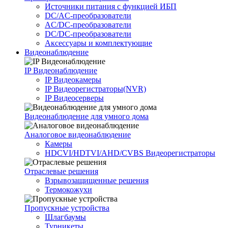
Источники питания c функцией ИБП
DC/AC-преобразователи
AC/DC-преобразователи
DC/DC-преобразователи
Аксессуары и комплектующие
Видеонаблюдение
IP Видеонаблюдение
IP Видеокамеры
IP Видеорегистраторы(NVR)
IP Видеосерверы
Видеонаблюдение для умного дома
Аналоговое видеонаблюдение
Камеры
HDCVI/HDTVI/AHD/CVBS Видеорегистраторы
Отраслевые решения
Взрывозащищенные решения
Термокожухи
Пропускные устройства
Шлагбаумы
Турникеты