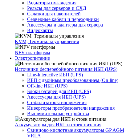
Радиаторы охлаждения
Рельсы для серверов и СХД
Салазки для накопителей
Серверные кабели и переходники
Аксессуары и адаптеры для сервера
Видеокарты
KVM, Терминалы управления
NFV платформы
Электропитание
Источники бесперебойного питания ИБП (UPS)
Line-Interactive ИБП (UPS)
ИБП с двойным преобразованием (On-line)
Off-line ИБП (UPS)
Блоки батарей для ИБП (UPS)
Аксессуары для ИБП (UPS)
Стабилизаторы напряжения
Инверторы преобразователи напряжения
Выпрямительные устройства
Аккумуляторы для ИБП и стоек питания
Свинцово-кислотные аккумуляторы GP AGM
VRLA