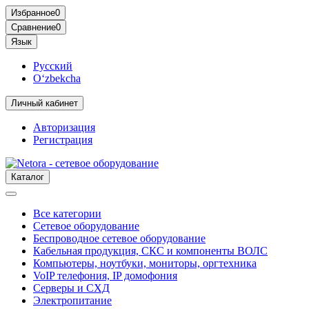
Избранное
0
Сравнение
0
Язык
Русский
O‘zbekcha
Личный кабинет
Авторизация
Регистрация
Каталог
Все категории
Сетевое оборудование
Беспроводное сетевое оборудование
Кабельная продукция, СКС и компоненты ВОЛС
Компьютеры, ноутбуки, мониторы, оргтехника
VoIP телефония, IP домофония
Серверы и СХД
Электропитание