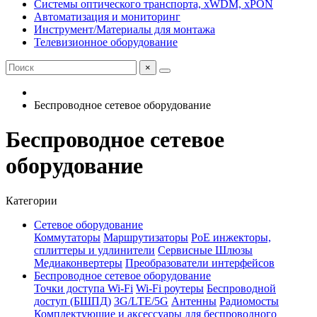
Системы оптического транспорта, xWDM, xPON
Автоматизация и мониторинг
Инструмент/Материалы для монтажа
Телевизионное оборудование
×
Беспроводное сетевое оборудование
Беспроводное сетевое
оборудование
Категории
Сетевое оборудование
Коммутаторы
Маршрутизаторы
PoE инжекторы,
сплиттеры и удлинители
Сервисные Шлюзы
Медиаконвертеры
Преобразователи интерфейсов
Беспроводное сетевое оборудование
Точки доступа Wi-Fi
Wi-Fi роутеры
Беспроводной
доступ (БШПД)
3G/LTE/5G
Антенны
Радиомосты
Комплектующие и аксессуары для беспроводного