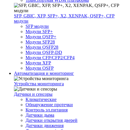
Транспортная WDM платформа
SFP, GBIC, XFP, SFP+, X2, XENPAK, QSFP+, CFP
модули
SFP модули
Модули SFP+
Модули QSFP+
Модули SFP28
Модули QSFP28
Модули QSFP-DD
Модули CFP/CFP2/CFP4
Модули XFP
Модули OSFP
Автоматизация и мониторинг
Устройства мониторинга
Датчики и сенсоры
Климатические
Обнаружение протечки
Контроль эл.питания
Датчики дыма
Датчики открытия дверей
Датчики движения