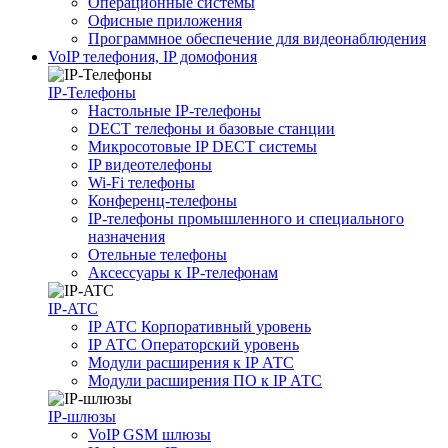
Операционные системы
Офисные приложения
Программное обеспечение для видеонаблюдения
VoIP телефония, IP домофония
IP-Телефоны
Настольные IP-телефоны
DECT телефоны и базовые станции
Микросотовые IP DECT системы
IP видеотелефоны
Wi-Fi телефоны
Конференц-телефоны
IP-телефоны промышленного и специального
назначения
Отельные телефоны
Аксессуары к IP-телефонам
IP-ATC
IP АТС Корпоративный уровень
IP АТС Операторский уровень
Модули расширения к IP АТС
Модули расширения ПО к IP АТС
IP-шлюзы
VoIP GSM шлюзы