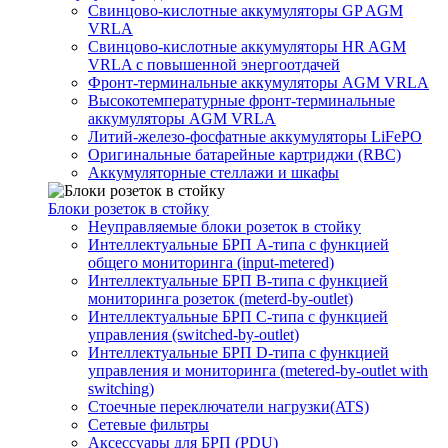
Свинцово-кислотные аккумуляторы GP AGM
VRLA
Свинцово-кислотные аккумуляторы HR AGM
VRLA с повышенной энергоотдачей
Фронт-терминальные аккумуляторы AGM VRLA
Высокотемпературные фронт-терминальные
аккумуляторы AGM VRLA
Литий-железо-фосфатные аккумуляторы LiFePO
Оригинальные батарейные картриджи (RBC)
Аккумуляторные стеллажи и шкафы
Блоки розеток в стойку
Неуправляемые блоки розеток в стойку
Интеллектуальные БРП А-типа с функцией
общего мониторинга (input-metered)
Интеллектуальные БРП B-типа с функцией
мониторинга розеток (meterd-by-outlet)
Интеллектуальные БРП C-типа с функцией
управления (switched-by-outlet)
Интеллектуальные БРП D-типа с функцией
управления и мониторинга (metered-by-outlet with
switching)
Стоечные переключатели нагрузки(ATS)
Сетевые фильтры
Аксессуары для БРП (PDU)