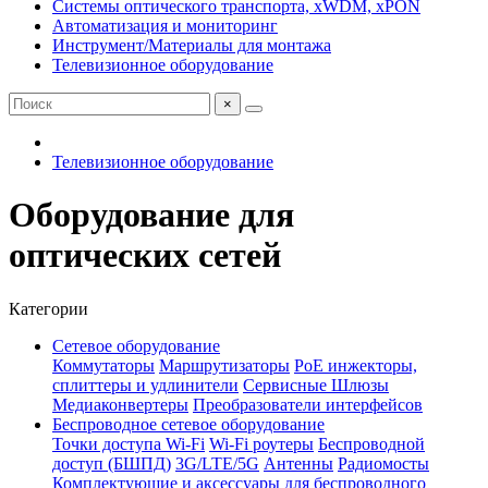
Системы оптического транспорта, xWDM, xPON
Автоматизация и мониторинг
Инструмент/Материалы для монтажа
Телевизионное оборудование
×
Телевизионное оборудование
Оборудование для
оптических сетей
Категории
Сетевое оборудование
Коммутаторы
Маршрутизаторы
PoE инжекторы,
сплиттеры и удлинители
Сервисные Шлюзы
Медиаконвертеры
Преобразователи интерфейсов
Беспроводное сетевое оборудование
Точки доступа Wi-Fi
Wi-Fi роутеры
Беспроводной
доступ (БШПД)
3G/LTE/5G
Антенны
Радиомосты
Комплектующие и аксессуары для беспроводного