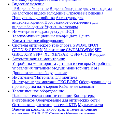
Видеонаблюдение
IP Видеонаблюдение
Видеонаблюдение для умного дома
Аналоговое видеонаблюдение
Отраслевые решения
Пропускные устройства
Аксессуары для
видеонаблюдения
Программное обеспечение для
видеонаблюдения
Уцененные товары
Инженерная инфраструктура, ЦОД
Телекоммуникационные шкафы
Дата Центр
Климатичeское оборудование
Системы оптического транспорта, xWDM, xPON
GPON & GEPON
Уплотнение CWDM/DWDM
SFP,
GBIC, XFP, SFP+, X2, XENPAK, QSFP+, CFP модули
Автоматизация и мониторинг
Устройства мониторинга
Датчики и сенсоры
Устройства
управления питанием
Модули мониторинга ИБП
Дополнительное оборудование
Инструмент/Материалы для монтажа
Инструмент для монтажа СКС ВОЛС
Оборудование для
производства патч-кордов
Кабельные колодцы
Телевизионное оборудование
Головные телевизионные станции
Конвертеры
интерфейсов
Оборудование для оптических сетей
Оптические делители для сетей КТВ
Мультисвитчи
Элементы коаксиального тракта
Телевизионные
приставки DVB-C/T
Системы Интерактивного