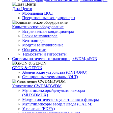
Дата Центр
Мобильный ЦОД
Прецизионные кондиционеры
Климатичeское оборудование
Встраиваемые кондиционеры
Блоки вентиляторов
Вентиляторы
Модули вентиляторные
Обогреватели
Термостаты и гигростаты
Системы оптического транспорта, xWDM, xPON
GPON & GEPON
Абонентские устройства (ONT/ONU)
Станционные терминалы (OLT)
Уплотнение CWDM/DWDM
Мультиплексоры/демультиплексоры
(MUX/DMUX)
Модули оптического уплотнения и фильтры
Мультиплексоры ввода/вывода (OADM)
Усилители (EDFA)