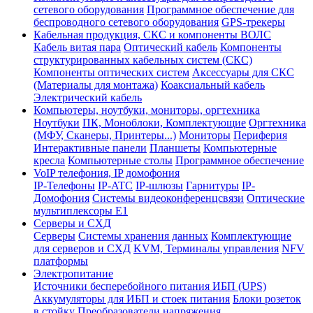
сетевого оборудования
Программное обеспечение для
беспроводного сетевого оборудования
GPS-трекеры
Кабельная продукция, СКС и компоненты ВОЛС
Кабель витая пара
Оптический кабель
Компоненты
структурированных кабельных систем (СКС)
Компоненты оптических систем
Аксессуары для СКС
(Материалы для монтажа)
Коаксиальный кабель
Электрический кабель
Компьютеры, ноутбуки, мониторы, оргтехника
Ноутбуки
ПК, Моноблоки, Комплектующие
Оргтехника
(МФУ, Сканеры, Принтеры...)
Мониторы
Периферия
Интерактивные панели
Планшеты
Компьютерные
кресла
Компьютерные столы
Программное обеспечение
VoIP телефония, IP домофония
IP-Телефоны
IP-ATC
IP-шлюзы
Гарнитуры
IP-
Домофония
Системы видеоконференцсвязи
Оптические
мультиплексоры Е1
Серверы и СХД
Серверы
Системы хранения данных
Комплектующие
для серверов и СХД
KVM, Терминалы управления
NFV
платформы
Электропитание
Источники бесперебойного питания ИБП (UPS)
Аккумуляторы для ИБП и стоек питания
Блоки розеток
в стойку
Преобразователи напряжения