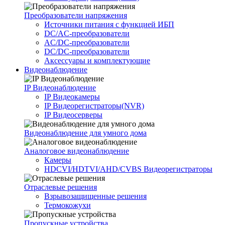
Преобразователи напряжения
Источники питания c функцией ИБП
DC/AC-преобразователи
AC/DC-преобразователи
DC/DC-преобразователи
Аксессуары и комплектующие
Видеонаблюдение
IP Видеонаблюдение
IP Видеокамеры
IP Видеорегистраторы(NVR)
IP Видеосерверы
Видеонаблюдение для умного дома
Аналоговое видеонаблюдение
Камеры
HDCVI/HDTVI/AHD/CVBS Видеорегистраторы
Отраслевые решения
Взрывозащищенные решения
Термокожухи
Пропускные устройства