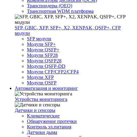
Компенсаторы дисперсии (DCM)
Транспондеры (OEO)
Транспортная WDM платформа
SFP, GBIC, XFP, SFP+, X2, XENPAK, QSFP+, CFP
модули
SFP модули
Модули SFP+
Модули QSFP+
Модули SFP28
Модули QSFP28
Модули QSFP-DD
Модули CFP/CFP2/CFP4
Модули XFP
Модули OSFP
Автоматизация и мониторинг
Устройства мониторинга
Датчики и сенсоры
Климатические
Обнаружение протечки
Контроль эл.питания
Датчики дыма