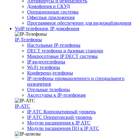
Антивирусы и безопасность
Домофония и СКУД
Операционные системы
Офисные приложения
Программное обеспечение для видеонаблюдения
VoIP телефония, IP домофония
IP-Телефоны
Настольные IP-телефоны
DECT телефоны и базовые станции
Микросотовые IP DECT системы
IP видеотелефоны
Wi-Fi телефоны
Конференц-телефоны
IP-телефоны промышленного и специального
назначения
Отельные телефоны
Аксессуары к IP-телефонам
IP-ATC
IP АТС Корпоративный уровень
IP АТС Операторский уровень
Модули расширения к IP АТС
Модули расширения ПО к IP АТС