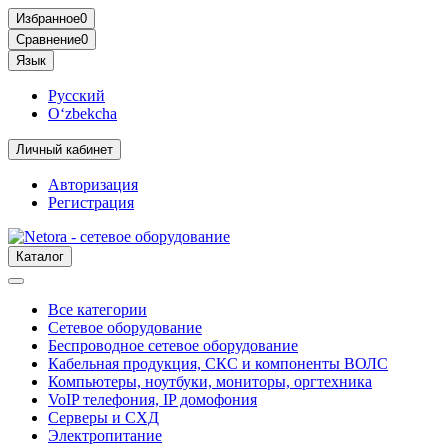
Избранное
0
Сравнение
0
Язык
Русский
O‘zbekcha
Личный кабинет
Авторизация
Регистрация
Каталог
Все категории
Сетевое оборудование
Беспроводное сетевое оборудование
Кабельная продукция, СКС и компоненты ВОЛС
Компьютеры, ноутбуки, мониторы, оргтехника
VoIP телефония, IP домофония
Серверы и СХД
Электропитание