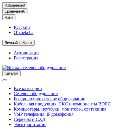
Избранное
0
Сравнение
0
Язык
Русский
O‘zbekcha
Личный кабинет
Авторизация
Регистрация
Каталог
Все категории
Сетевое оборудование
Беспроводное сетевое оборудование
Кабельная продукция, СКС и компоненты ВОЛС
Компьютеры, ноутбуки, мониторы, оргтехника
VoIP телефония, IP домофония
Серверы и СХД
Электропитание