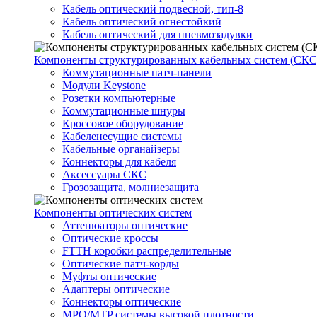
Кабель оптический подвесной, тип-8
Кабель оптический огнестойкий
Кабель оптический для пневмозадувки
Компоненты структурированных кабельных систем (СКС
Коммутационные патч-панели
Модули Keystone
Розетки компьютерные
Коммутационные шнуры
Кроссовое оборудование
Кабеленесущие системы
Кабельные органайзеры
Коннекторы для кабеля
Аксессуары СКС
Грозозащита, молниезащита
Компоненты оптических систем
Аттенюаторы оптические
Оптические кроссы
FTTH коробки распределительные
Оптические патч-корды
Муфты оптические
Адаптеры оптические
Коннекторы оптические
MPO/MTP системы высокой плотности