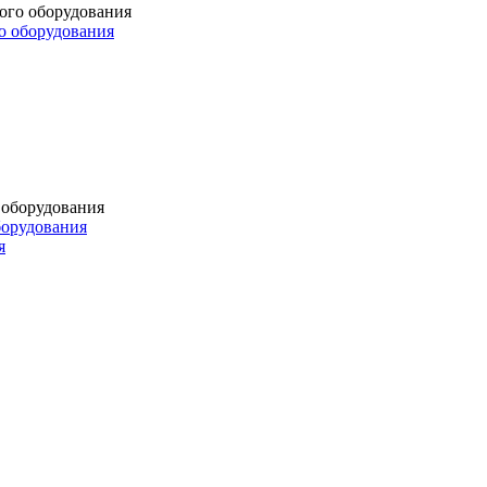
о оборудования
борудования
я