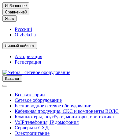
Избранное
0
Сравнение
0
Язык
Русский
O‘zbekcha
Личный кабинет
Авторизация
Регистрация
Каталог
Все категории
Сетевое оборудование
Беспроводное сетевое оборудование
Кабельная продукция, СКС и компоненты ВОЛС
Компьютеры, ноутбуки, мониторы, оргтехника
VoIP телефония, IP домофония
Серверы и СХД
Электропитание