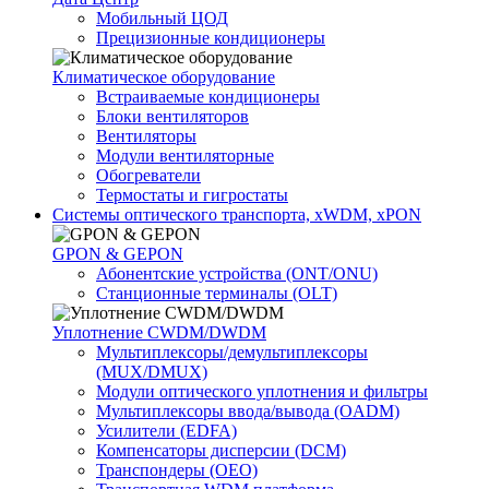
Мобильный ЦОД
Прецизионные кондиционеры
Климатичeское оборудование
Встраиваемые кондиционеры
Блоки вентиляторов
Вентиляторы
Модули вентиляторные
Обогреватели
Термостаты и гигростаты
Системы оптического транспорта, xWDM, xPON
GPON & GEPON
Абонентские устройства (ONT/ONU)
Станционные терминалы (OLT)
Уплотнение CWDM/DWDM
Мультиплексоры/демультиплексоры
(MUX/DMUX)
Модули оптического уплотнения и фильтры
Мультиплексоры ввода/вывода (OADM)
Усилители (EDFA)
Компенсаторы дисперсии (DCM)
Транспондеры (OEO)