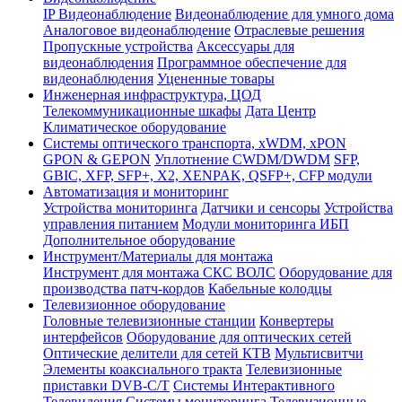
IP Видеонаблюдение
Видеонаблюдение для умного дома
Аналоговое видеонаблюдение
Отраслевые решения
Пропускные устройства
Аксессуары для
видеонаблюдения
Программное обеспечение для
видеонаблюдения
Уцененные товары
Инженерная инфраструктура, ЦОД
Телекоммуникационные шкафы
Дата Центр
Климатичeское оборудование
Системы оптического транспорта, xWDM, xPON
GPON & GEPON
Уплотнение CWDM/DWDM
SFP,
GBIC, XFP, SFP+, X2, XENPAK, QSFP+, CFP модули
Автоматизация и мониторинг
Устройства мониторинга
Датчики и сенсоры
Устройства
управления питанием
Модули мониторинга ИБП
Дополнительное оборудование
Инструмент/Материалы для монтажа
Инструмент для монтажа СКС ВОЛС
Оборудование для
производства патч-кордов
Кабельные колодцы
Телевизионное оборудование
Головные телевизионные станции
Конвертеры
интерфейсов
Оборудование для оптических сетей
Оптические делители для сетей КТВ
Мультисвитчи
Элементы коаксиального тракта
Телевизионные
приставки DVB-C/T
Системы Интерактивного
Телевидения
Системы мониторинга
Телевизионные