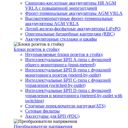
Свинцово-кислотные аккумуляторы HR AGM
VRLA с повышенной энергоотдачей
Фронт-терминальные аккумуляторы AGM VRLA
Высокотемпературные фронт-терминальные
аккумуляторы AGM VRLA
Литий-железо-фосфатные аккумуляторы LiFePO
Оригинальные батарейные картриджи (RBC)
Аккумуляторные стеллажи и шкафы
Блоки розеток в стойку
Неуправляемые блоки розеток в стойку
Интеллектуальные БРП А-типа с функцией
общего мониторинга (input-metered)
Интеллектуальные БРП B-типа с функцией
мониторинга розеток (meterd-by-outlet)
Интеллектуальные БРП C-типа с функцией
управления (switched-by-outlet)
Интеллектуальные БРП D-типа с функцией
управления и мониторинга (metered-by-outlet with
switching)
Стоечные переключатели нагрузки(ATS)
Сетевые фильтры
Аксессуары для БРП (PDU)
Преобразователи напряжения