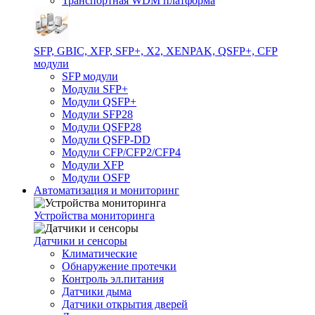
Транспортная WDM платформа
SFP, GBIC, XFP, SFP+, X2, XENPAK, QSFP+, CFP
модули
SFP модули
Модули SFP+
Модули QSFP+
Модули SFP28
Модули QSFP28
Модули QSFP-DD
Модули CFP/CFP2/CFP4
Модули XFP
Модули OSFP
Автоматизация и мониторинг
Устройства мониторинга
Датчики и сенсоры
Климатические
Обнаружение протечки
Контроль эл.питания
Датчики дыма
Датчики открытия дверей