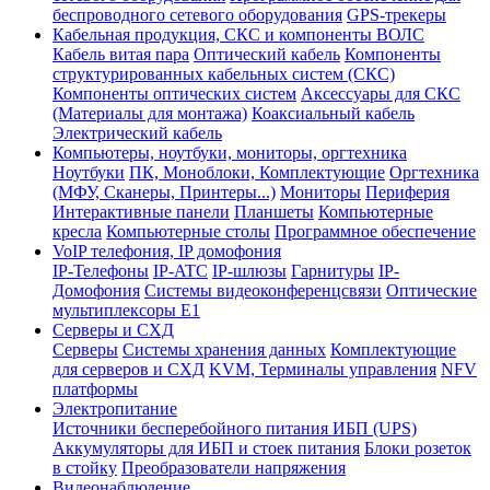
беспроводного сетевого оборудования
GPS-трекеры
Кабельная продукция, СКС и компоненты ВОЛС
Кабель витая пара
Оптический кабель
Компоненты
структурированных кабельных систем (СКС)
Компоненты оптических систем
Аксессуары для СКС
(Материалы для монтажа)
Коаксиальный кабель
Электрический кабель
Компьютеры, ноутбуки, мониторы, оргтехника
Ноутбуки
ПК, Моноблоки, Комплектующие
Оргтехника
(МФУ, Сканеры, Принтеры...)
Мониторы
Периферия
Интерактивные панели
Планшеты
Компьютерные
кресла
Компьютерные столы
Программное обеспечение
VoIP телефония, IP домофония
IP-Телефоны
IP-ATC
IP-шлюзы
Гарнитуры
IP-
Домофония
Системы видеоконференцсвязи
Оптические
мультиплексоры Е1
Серверы и СХД
Серверы
Системы хранения данных
Комплектующие
для серверов и СХД
KVM, Терминалы управления
NFV
платформы
Электропитание
Источники бесперебойного питания ИБП (UPS)
Аккумуляторы для ИБП и стоек питания
Блоки розеток
в стойку
Преобразователи напряжения
Видеонаблюдение