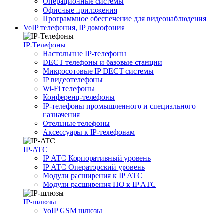
Операционные системы
Офисные приложения
Программное обеспечение для видеонаблюдения
VoIP телефония, IP домофония
IP-Телефоны
Настольные IP-телефоны
DECT телефоны и базовые станции
Микросотовые IP DECT системы
IP видеотелефоны
Wi-Fi телефоны
Конференц-телефоны
IP-телефоны промышленного и специального
назначения
Отельные телефоны
Аксессуары к IP-телефонам
IP-ATC
IP АТС Корпоративный уровень
IP АТС Операторский уровень
Модули расширения к IP АТС
Модули расширения ПО к IP АТС
IP-шлюзы
VoIP GSM шлюзы