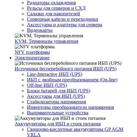
Радиаторы охлаждения
Рельсы для серверов и СХД
Салазки для накопителей
Серверные кабели и переходники
Аксессуары и адаптеры для сервера
Видеокарты
KVM, Терминалы управления
NFV платформы
Электропитание
Источники бесперебойного питания ИБП (UPS)
Line-Interactive ИБП (UPS)
ИБП с двойным преобразованием (On-line)
Off-line ИБП (UPS)
Блоки батарей для ИБП (UPS)
Аксессуары для ИБП (UPS)
Стабилизаторы напряжения
Инверторы преобразователи напряжения
Выпрямительные устройства
Аккумуляторы для ИБП и стоек питания
Свинцово-кислотные аккумуляторы GP AGM
VRLA