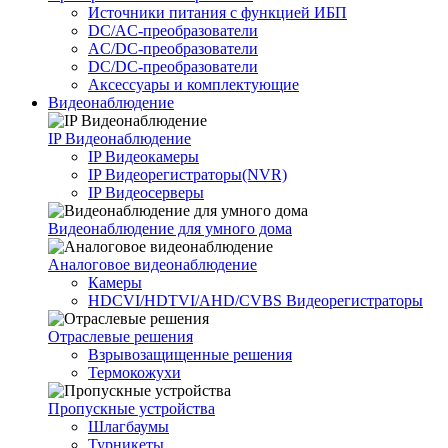
Источники питания c функцией ИБП
DC/AC-преобразователи
AC/DC-преобразователи
DC/DC-преобразователи
Аксессуары и комплектующие
Видеонаблюдение
IP Видеонаблюдение
IP Видеокамеры
IP Видеорегистраторы(NVR)
IP Видеосерверы
Видеонаблюдение для умного дома
Аналоговое видеонаблюдение
Камеры
HDCVI/HDTVI/AHD/CVBS Видеорегистраторы
Отраслевые решения
Взрывозащищенные решения
Термокожухи
Пропускные устройства
Шлагбаумы
Турникеты