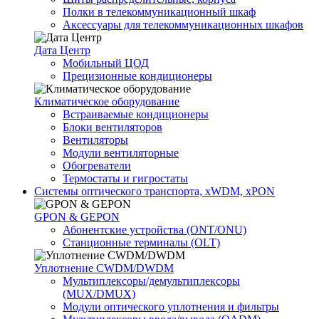
Полки в телекоммуникационный шкаф
Аксессуары для телекоммуникационных шкафов
Дата Центр
Мобильный ЦОД
Прецизионные кондиционеры
Климатичeское оборудование
Встраиваемые кондиционеры
Блоки вентиляторов
Вентиляторы
Модули вентиляторные
Обогреватели
Термостаты и гигростаты
Системы оптического транспорта, xWDM, xPON
GPON & GEPON
Абонентские устройства (ONT/ONU)
Станционные терминалы (OLT)
Уплотнение CWDM/DWDM
Мультиплексоры/демультиплексоры
(MUX/DMUX)
Модули оптического уплотнения и фильтры