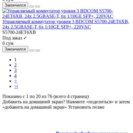
Закончился
Управляемый коммутатор уровня 3 BDCOM S5700-24ET6XB,
24x 2.5GBASE-Т, 6x 1/10GE SFP+, 220VAC
S5700-24ET6XB
Под заказ ✓
0 сум
Закончился
1
2
3
4
>
>|
Показано с 1 по 20 из 76 (всего 4 страниц)
Добавить на домашний экран?
Нажмите «поделиться» и затем
«добавить на домашний экран»
Установить
позже
На сайте используются cookie и сервисы аналитики для
корректной работы и улучшения качества обслуживания.
Продолжая пользоваться сайтом, вы соглашаетесь с