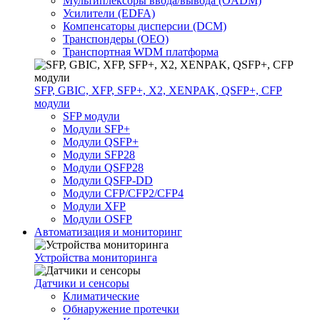
Мультиплексоры ввода/вывода (OADM)
Усилители (EDFA)
Компенсаторы дисперсии (DCM)
Транспондеры (OEO)
Транспортная WDM платформа
SFP, GBIC, XFP, SFP+, X2, XENPAK, QSFP+, CFP
модули
SFP модули
Модули SFP+
Модули QSFP+
Модули SFP28
Модули QSFP28
Модули QSFP-DD
Модули CFP/CFP2/CFP4
Модули XFP
Модули OSFP
Автоматизация и мониторинг
Устройства мониторинга
Датчики и сенсоры
Климатические
Обнаружение протечки