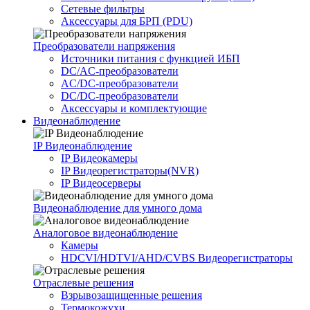
Сетевые фильтры
Аксессуары для БРП (PDU)
Преобразователи напряжения
Источники питания c функцией ИБП
DC/AC-преобразователи
AC/DC-преобразователи
DC/DC-преобразователи
Аксессуары и комплектующие
Видеонаблюдение
IP Видеонаблюдение
IP Видеокамеры
IP Видеорегистраторы(NVR)
IP Видеосерверы
Видеонаблюдение для умного дома
Аналоговое видеонаблюдение
Камеры
HDCVI/HDTVI/AHD/CVBS Видеорегистраторы
Отраслевые решения
Взрывозащищенные решения
Термокожухи