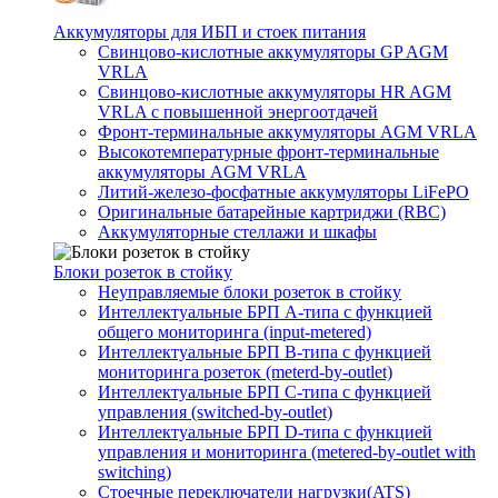
Аккумуляторы для ИБП и стоек питания
Свинцово-кислотные аккумуляторы GP AGM
VRLA
Свинцово-кислотные аккумуляторы HR AGM
VRLA с повышенной энергоотдачей
Фронт-терминальные аккумуляторы AGM VRLA
Высокотемпературные фронт-терминальные
аккумуляторы AGM VRLA
Литий-железо-фосфатные аккумуляторы LiFePO
Оригинальные батарейные картриджи (RBC)
Аккумуляторные стеллажи и шкафы
Блоки розеток в стойку
Неуправляемые блоки розеток в стойку
Интеллектуальные БРП А-типа с функцией
общего мониторинга (input-metered)
Интеллектуальные БРП B-типа с функцией
мониторинга розеток (meterd-by-outlet)
Интеллектуальные БРП C-типа с функцией
управления (switched-by-outlet)
Интеллектуальные БРП D-типа с функцией
управления и мониторинга (metered-by-outlet with
switching)
Стоечные переключатели нагрузки(ATS)