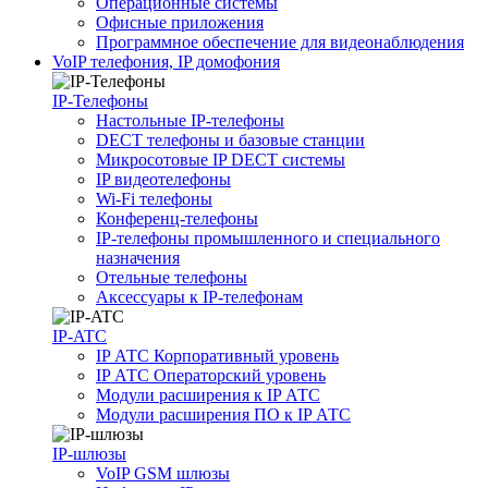
Операционные системы
Офисные приложения
Программное обеспечение для видеонаблюдения
VoIP телефония, IP домофония
IP-Телефоны
Настольные IP-телефоны
DECT телефоны и базовые станции
Микросотовые IP DECT системы
IP видеотелефоны
Wi-Fi телефоны
Конференц-телефоны
IP-телефоны промышленного и специального
назначения
Отельные телефоны
Аксессуары к IP-телефонам
IP-ATC
IP АТС Корпоративный уровень
IP АТС Операторский уровень
Модули расширения к IP АТС
Модули расширения ПО к IP АТС
IP-шлюзы
VoIP GSM шлюзы