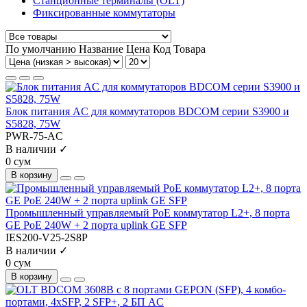
Станционные терминалы (OLT)
Фиксированные коммутаторы
По умолчанию
Название
Цена
Код Товара
Блок питания AC для коммутаторов BDCOM серии S3900 и
S5828, 75W
PWR-75-AC
В наличии ✓
0 сум
В корзину
Промышленный управляемый PoE коммутатор L2+, 8 порта
GE PoE 240W + 2 порта uplink GE SFP
IES200-V25-2S8P
В наличии ✓
0 сум
В корзину