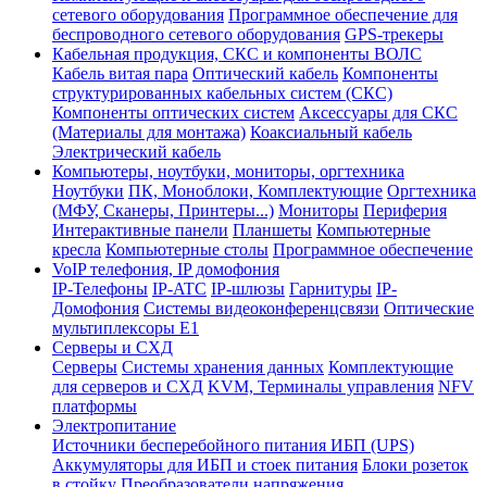
сетевого оборудования
Программное обеспечение для
беспроводного сетевого оборудования
GPS-трекеры
Кабельная продукция, СКС и компоненты ВОЛС
Кабель витая пара
Оптический кабель
Компоненты
структурированных кабельных систем (СКС)
Компоненты оптических систем
Аксессуары для СКС
(Материалы для монтажа)
Коаксиальный кабель
Электрический кабель
Компьютеры, ноутбуки, мониторы, оргтехника
Ноутбуки
ПК, Моноблоки, Комплектующие
Оргтехника
(МФУ, Сканеры, Принтеры...)
Мониторы
Периферия
Интерактивные панели
Планшеты
Компьютерные
кресла
Компьютерные столы
Программное обеспечение
VoIP телефония, IP домофония
IP-Телефоны
IP-ATC
IP-шлюзы
Гарнитуры
IP-
Домофония
Системы видеоконференцсвязи
Оптические
мультиплексоры Е1
Серверы и СХД
Серверы
Системы хранения данных
Комплектующие
для серверов и СХД
KVM, Терминалы управления
NFV
платформы
Электропитание
Источники бесперебойного питания ИБП (UPS)
Аккумуляторы для ИБП и стоек питания
Блоки розеток
в стойку
Преобразователи напряжения