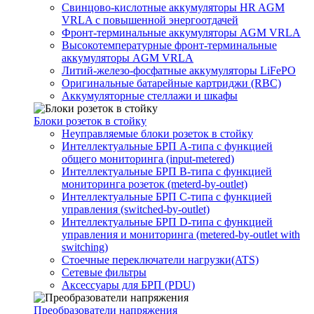
Свинцово-кислотные аккумуляторы HR AGM
VRLA с повышенной энергоотдачей
Фронт-терминальные аккумуляторы AGM VRLA
Высокотемпературные фронт-терминальные
аккумуляторы AGM VRLA
Литий-железо-фосфатные аккумуляторы LiFePO
Оригинальные батарейные картриджи (RBC)
Аккумуляторные стеллажи и шкафы
Блоки розеток в стойку
Неуправляемые блоки розеток в стойку
Интеллектуальные БРП А-типа с функцией
общего мониторинга (input-metered)
Интеллектуальные БРП B-типа с функцией
мониторинга розеток (meterd-by-outlet)
Интеллектуальные БРП C-типа с функцией
управления (switched-by-outlet)
Интеллектуальные БРП D-типа с функцией
управления и мониторинга (metered-by-outlet with
switching)
Стоечные переключатели нагрузки(ATS)
Сетевые фильтры
Аксессуары для БРП (PDU)
Преобразователи напряжения