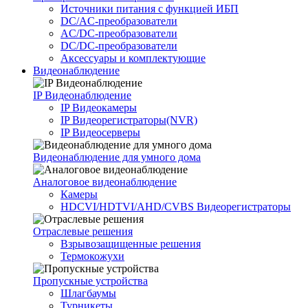
Источники питания c функцией ИБП
DC/AC-преобразователи
AC/DC-преобразователи
DC/DC-преобразователи
Аксессуары и комплектующие
Видеонаблюдение
IP Видеонаблюдение
IP Видеокамеры
IP Видеорегистраторы(NVR)
IP Видеосерверы
Видеонаблюдение для умного дома
Аналоговое видеонаблюдение
Камеры
HDCVI/HDTVI/AHD/CVBS Видеорегистраторы
Отраслевые решения
Взрывозащищенные решения
Термокожухи
Пропускные устройства
Шлагбаумы
Турникеты