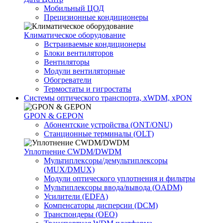
Мобильный ЦОД
Прецизионные кондиционеры
Климатичeское оборудование
Встраиваемые кондиционеры
Блоки вентиляторов
Вентиляторы
Модули вентиляторные
Обогреватели
Термостаты и гигростаты
Системы оптического транспорта, xWDM, xPON
GPON & GEPON
Абонентские устройства (ONT/ONU)
Станционные терминалы (OLT)
Уплотнение CWDM/DWDM
Мультиплексоры/демультиплексоры
(MUX/DMUX)
Модули оптического уплотнения и фильтры
Мультиплексоры ввода/вывода (OADM)
Усилители (EDFA)
Компенсаторы дисперсии (DCM)
Транспондеры (OEO)