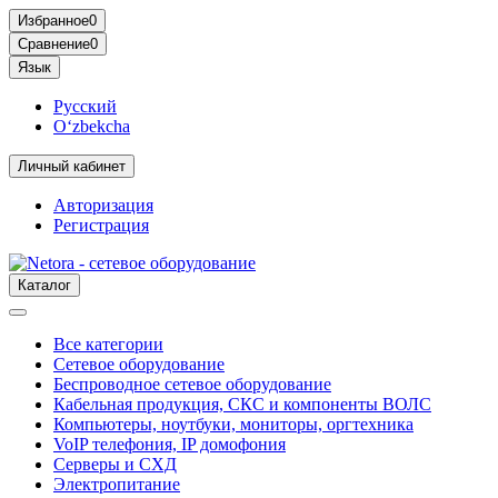
Избранное
0
Сравнение
0
Язык
Русский
O‘zbekcha
Личный кабинет
Авторизация
Регистрация
Каталог
Все категории
Сетевое оборудование
Беспроводное сетевое оборудование
Кабельная продукция, СКС и компоненты ВОЛС
Компьютеры, ноутбуки, мониторы, оргтехника
VoIP телефония, IP домофония
Серверы и СХД
Электропитание