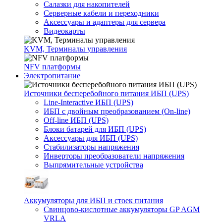
Салазки для накопителей
Серверные кабели и переходники
Аксессуары и адаптеры для сервера
Видеокарты
KVM, Терминалы управления
NFV платформы
Электропитание
Источники бесперебойного питания ИБП (UPS)
Line-Interactive ИБП (UPS)
ИБП с двойным преобразованием (On-line)
Off-line ИБП (UPS)
Блоки батарей для ИБП (UPS)
Аксессуары для ИБП (UPS)
Стабилизаторы напряжения
Инверторы преобразователи напряжения
Выпрямительные устройства
Аккумуляторы для ИБП и стоек питания
Свинцово-кислотные аккумуляторы GP AGM
VRLA