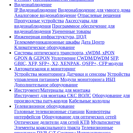
Видеонаблюдение
IP Видеонаблюдение
Видеонаблюдение для умного дома
Аналоговое видеонаблюдение
Отраслевые решения
Пропускные устройства
Аксессуары для
видеонаблюдения
Программное обеспечение для
видеонаблюдения
Уцененные товары
Инженерная инфраструктура, ЦОД
Телекоммуникационные шкафы
Дата Центр
Климатичeское оборудование
Системы оптического транспорта, xWDM, xPON
GPON & GEPON
Уплотнение CWDM/DWDM
SFP,
GBIC, XFP, SFP+, X2, XENPAK, QSFP+, CFP модули
Автоматизация и мониторинг
Устройства мониторинга
Датчики и сенсоры
Устройства
управления питанием
Модули мониторинга ИБП
Дополнительное оборудование
Инструмент/Материалы для монтажа
Инструмент для монтажа СКС ВОЛС
Оборудование для
производства патч-кордов
Кабельные колодцы
Телевизионное оборудование
Головные телевизионные станции
Конвертеры
интерфейсов
Оборудование для оптических сетей
Оптические делители для сетей КТВ
Мультисвитчи
Элементы коаксиального тракта
Телевизионные
приставки DVB-C/T
Системы Интерактивного