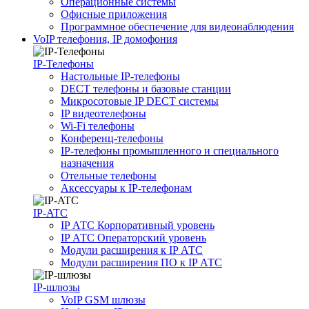
Операционные системы
Офисные приложения
Программное обеспечение для видеонаблюдения
VoIP телефония, IP домофония
IP-Телефоны
Настольные IP-телефоны
DECT телефоны и базовые станции
Микросотовые IP DECT системы
IP видеотелефоны
Wi-Fi телефоны
Конференц-телефоны
IP-телефоны промышленного и специального
назначения
Отельные телефоны
Аксессуары к IP-телефонам
IP-ATC
IP АТС Корпоративный уровень
IP АТС Операторский уровень
Модули расширения к IP АТС
Модули расширения ПО к IP АТС
IP-шлюзы
VoIP GSM шлюзы