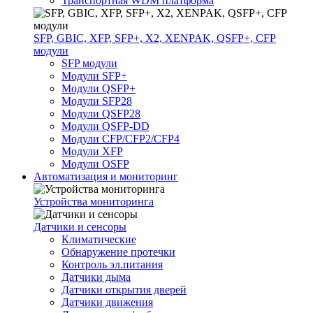
Транспортная WDM платформа
SFP, GBIC, XFP, SFP+, X2, XENPAK, QSFP+, CFP
модули
SFP модули
Модули SFP+
Модули QSFP+
Модули SFP28
Модули QSFP28
Модули QSFP-DD
Модули CFP/CFP2/CFP4
Модули XFP
Модули OSFP
Автоматизация и мониторинг
Устройства мониторинга
Датчики и сенсоры
Климатические
Обнаружение протечки
Контроль эл.питания
Датчики дыма
Датчики открытия дверей
Датчики движения