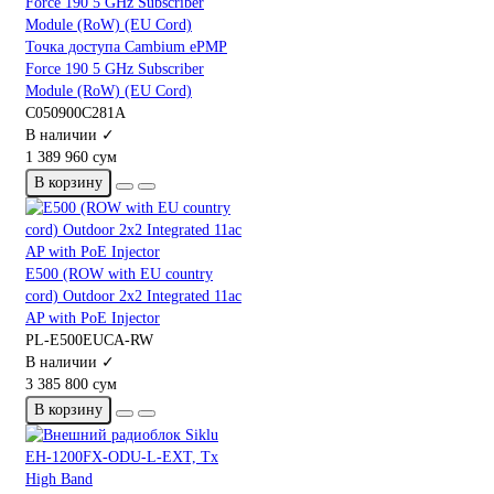
Точка доступа Cambium ePMP
Force 190 5 GHz Subscriber
Module (RoW) (EU Cord)
C050900C281A
В наличии ✓
1 389 960 сум
В корзину
E500 (ROW with EU country
cord) Outdoor 2x2 Integrated 11ac
AP with PoE Injector
PL-E500EUCA-RW
В наличии ✓
3 385 800 сум
В корзину