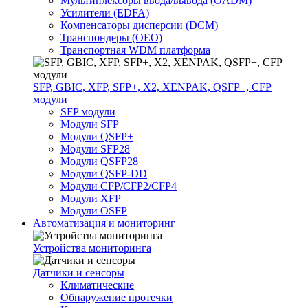
Мультиплексоры ввода/вывода (OADM)
Усилители (EDFA)
Компенсаторы дисперсии (DCM)
Транспондеры (OEO)
Транспортная WDM платформа
SFP, GBIC, XFP, SFP+, X2, XENPAK, QSFP+, CFP
модули
SFP модули
Модули SFP+
Модули QSFP+
Модули SFP28
Модули QSFP28
Модули QSFP-DD
Модули CFP/CFP2/CFP4
Модули XFP
Модули OSFP
Автоматизация и мониторинг
Устройства мониторинга
Датчики и сенсоры
Климатические
Обнаружение протечки