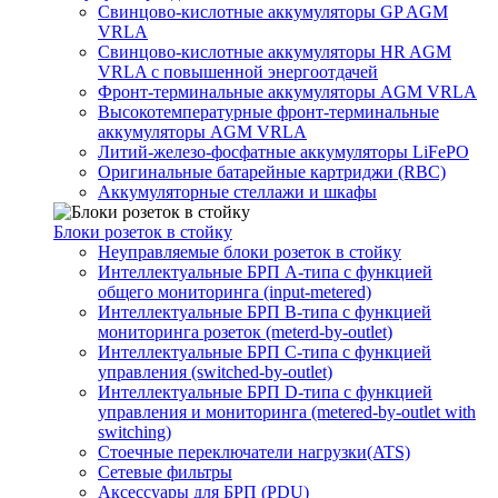
Свинцово-кислотные аккумуляторы GP AGM
VRLA
Свинцово-кислотные аккумуляторы HR AGM
VRLA с повышенной энергоотдачей
Фронт-терминальные аккумуляторы AGM VRLA
Высокотемпературные фронт-терминальные
аккумуляторы AGM VRLA
Литий-железо-фосфатные аккумуляторы LiFePO
Оригинальные батарейные картриджи (RBC)
Аккумуляторные стеллажи и шкафы
Блоки розеток в стойку
Неуправляемые блоки розеток в стойку
Интеллектуальные БРП А-типа с функцией
общего мониторинга (input-metered)
Интеллектуальные БРП B-типа с функцией
мониторинга розеток (meterd-by-outlet)
Интеллектуальные БРП C-типа с функцией
управления (switched-by-outlet)
Интеллектуальные БРП D-типа с функцией
управления и мониторинга (metered-by-outlet with
switching)
Стоечные переключатели нагрузки(ATS)
Сетевые фильтры
Аксессуары для БРП (PDU)