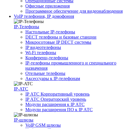
Операционные системы
Офисные приложения
Программное обеспечение для видеонаблюдения
VoIP телефония, IP домофония
IP-Телефоны
Настольные IP-телефоны
DECT телефоны и базовые станции
Микросотовые IP DECT системы
IP видеотелефоны
Wi-Fi телефоны
Конференц-телефоны
IP-телефоны промышленного и специального
назначения
Отельные телефоны
Аксессуары к IP-телефонам
IP-ATC
IP АТС Корпоративный уровень
IP АТС Операторский уровень
Модули расширения к IP АТС
Модули расширения ПО к IP АТС
IP-шлюзы
VoIP GSM шлюзы