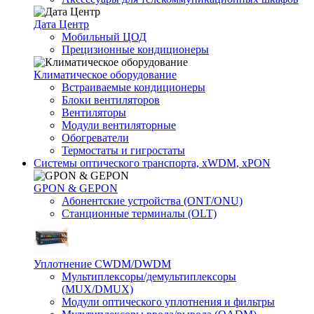
Дата Центр
Мобильный ЦОД
Прецизионные кондиционеры
Климатичeское оборудование
Встраиваемые кондиционеры
Блоки вентиляторов
Вентиляторы
Модули вентиляторные
Обогреватели
Термостаты и гигростаты
Системы оптического транспорта, xWDM, xPON
GPON & GEPON
Абонентские устройства (ONT/ONU)
Станционные терминалы (OLT)
Уплотнение CWDM/DWDM
Мультиплексоры/демультиплексоры
(MUX/DMUX)
Модули оптического уплотнения и фильтры