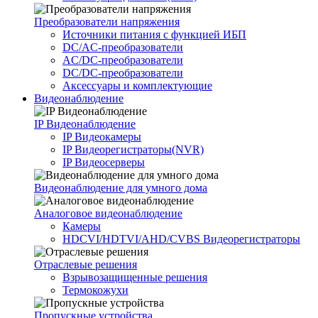
Преобразователи напряжения
Источники питания c функцией ИБП
DC/AC-преобразователи
AC/DC-преобразователи
DC/DC-преобразователи
Аксессуары и комплектующие
Видеонаблюдение
IP Видеонаблюдение
IP Видеокамеры
IP Видеорегистраторы(NVR)
IP Видеосерверы
Видеонаблюдение для умного дома
Аналоговое видеонаблюдение
Камеры
HDCVI/HDTVI/AHD/CVBS Видеорегистраторы
Отраслевые решения
Взрывозащищенные решения
Термокожухи
Пропускные устройства