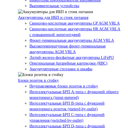
Инверторы преобразователи напряжения
Выпрямительные устройства
Аккумуляторы для ИБП и стоек питания
Свинцово-кислотные аккумуляторы GP AGM VRLA
Свинцово-кислотные аккумуляторы HR AGM VRLA
с повышенной энергоотдачей
Фронт-терминальные аккумуляторы AGM VRLA
Высокотемпературные фронт-терминальные
аккумуляторы AGM VRLA
Литий-железо-фосфатные аккумуляторы LiFePO
Оригинальные батарейные картриджи (RBC)
Аккумуляторные стеллажи и шкафы
Блоки розеток в стойку
Неуправляемые блоки розеток в стойку
Интеллектуальные БРП А-типа с функцией общего
мониторинга (input-metered)
Интеллектуальные БРП B-типа с функцией
мониторинга розеток (meterd-by-outlet)
Интеллектуальные БРП C-типа с функцией
управления (switched-by-outlet)
Интеллектуальные БРП D-типа с функцией