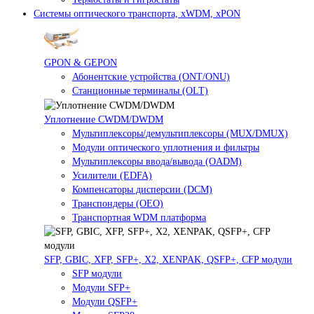
Системы оптического транспорта, xWDM, xPON
GPON & GEPON
Абонентские устройства (ONT/ONU)
Станционные терминалы (OLT)
Уплотнение CWDM/DWDM
Мультиплексоры/демультиплексоры (MUX/DMUX)
Модули оптического уплотнения и фильтры
Мультиплексоры ввода/вывода (OADM)
Усилители (EDFA)
Компенсаторы дисперсии (DCM)
Транспондеры (OEO)
Транспортная WDM платформа
SFP, GBIC, XFP, SFP+, X2, XENPAK, QSFP+, CFP модули
SFP модули
Модули SFP+
Модули QSFP+