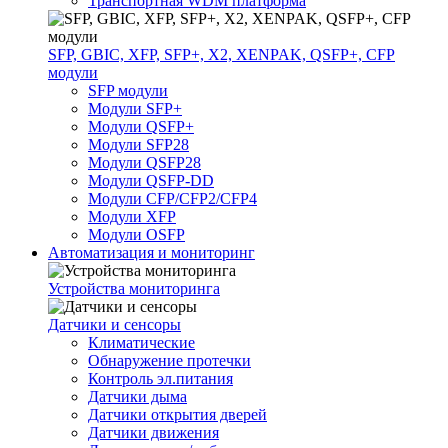
Транспортная WDM платформа
SFP, GBIC, XFP, SFP+, X2, XENPAK, QSFP+, CFP
модули
SFP модули
Модули SFP+
Модули QSFP+
Модули SFP28
Модули QSFP28
Модули QSFP-DD
Модули CFP/CFP2/CFP4
Модули XFP
Модули OSFP
Автоматизация и мониторинг
Устройства мониторинга
Датчики и сенсоры
Климатические
Обнаружение протечки
Контроль эл.питания
Датчики дыма
Датчики открытия дверей
Датчики движения