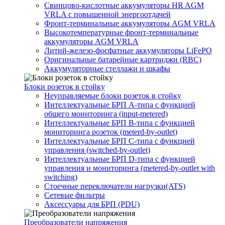
Свинцово-кислотные аккумуляторы HR AGM
VRLA с повышенной энергоотдачей
Фронт-терминальные аккумуляторы AGM VRLA
Высокотемпературные фронт-терминальные
аккумуляторы AGM VRLA
Литий-железо-фосфатные аккумуляторы LiFePO
Оригинальные батарейные картриджи (RBC)
Аккумуляторные стеллажи и шкафы
Блоки розеток в стойку
Неуправляемые блоки розеток в стойку
Интеллектуальные БРП А-типа с функцией
общего мониторинга (input-metered)
Интеллектуальные БРП B-типа с функцией
мониторинга розеток (meterd-by-outlet)
Интеллектуальные БРП C-типа с функцией
управления (switched-by-outlet)
Интеллектуальные БРП D-типа с функцией
управления и мониторинга (metered-by-outlet with
switching)
Стоечные переключатели нагрузки(ATS)
Сетевые фильтры
Аксессуары для БРП (PDU)
Преобразователи напряжения