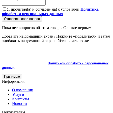
Я прочитал(а) и согласен(на) с условиями
Политика
обработки персональных данных
Отправить свой вопрос
Пока нет вопросов об этом товаре. Станьте первым!
Добавить на домашний экран?
Нажмите «поделиться» и затем
«добавить на домашний экран»
Установить
позже
На сайте используются cookie и сервисы аналитики для
корректной работы и улучшения качества обслуживания.
Продолжая пользоваться сайтом, вы соглашаетесь с
использованием cookie и с
Политикой обработки персональных
данных.
Принимаю
Информация
О компании
Услуги
Контакты
Новости
Покупателям