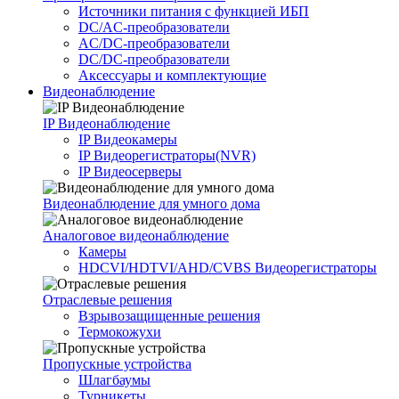
Источники питания c функцией ИБП
DC/AC-преобразователи
AC/DC-преобразователи
DC/DC-преобразователи
Аксессуары и комплектующие
Видеонаблюдение
IP Видеонаблюдение
IP Видеокамеры
IP Видеорегистраторы(NVR)
IP Видеосерверы
Видеонаблюдение для умного дома
Аналоговое видеонаблюдение
Камеры
HDCVI/HDTVI/AHD/CVBS Видеорегистраторы
Отраслевые решения
Взрывозащищенные решения
Термокожухи
Пропускные устройства
Шлагбаумы
Турникеты