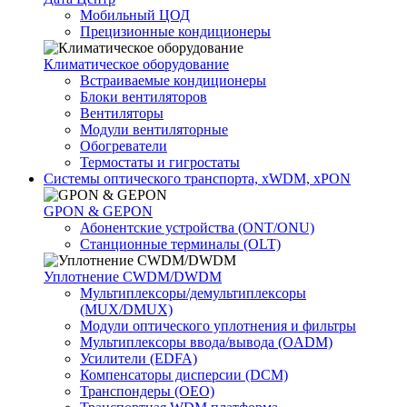
Мобильный ЦОД
Прецизионные кондиционеры
Климатичeское оборудование
Встраиваемые кондиционеры
Блоки вентиляторов
Вентиляторы
Модули вентиляторные
Обогреватели
Термостаты и гигростаты
Системы оптического транспорта, xWDM, xPON
GPON & GEPON
Абонентские устройства (ONT/ONU)
Станционные терминалы (OLT)
Уплотнение CWDM/DWDM
Мультиплексоры/демультиплексоры
(MUX/DMUX)
Модули оптического уплотнения и фильтры
Мультиплексоры ввода/вывода (OADM)
Усилители (EDFA)
Компенсаторы дисперсии (DCM)
Транспондеры (OEO)