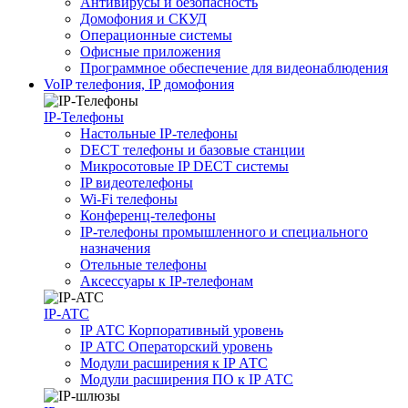
Антивирусы и безопасность
Домофония и СКУД
Операционные системы
Офисные приложения
Программное обеспечение для видеонаблюдения
VoIP телефония, IP домофония
IP-Телефоны
Настольные IP-телефоны
DECT телефоны и базовые станции
Микросотовые IP DECT системы
IP видеотелефоны
Wi-Fi телефоны
Конференц-телефоны
IP-телефоны промышленного и специального
назначения
Отельные телефоны
Аксессуары к IP-телефонам
IP-ATC
IP АТС Корпоративный уровень
IP АТС Операторский уровень
Модули расширения к IP АТС
Модули расширения ПО к IP АТС