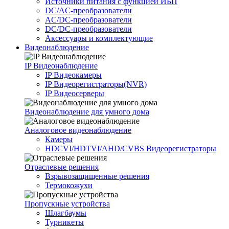
Источники питания c функцией ИБП
DC/AC-преобразователи
AC/DC-преобразователи
DC/DC-преобразователи
Аксессуары и комплектующие
Видеонаблюдение
IP Видеонаблюдение
IP Видеокамеры
IP Видеорегистраторы(NVR)
IP Видеосерверы
Видеонаблюдение для умного дома
Аналоговое видеонаблюдение
Камеры
HDCVI/HDTVI/AHD/CVBS Видеорегистраторы
Отраслевые решения
Взрывозащищенные решения
Термокожухи
Пропускные устройства
Шлагбаумы
Турникеты