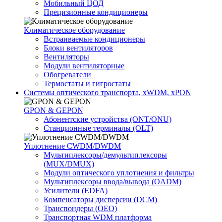
Мобильный ЦОД
Прецизионные кондиционеры
Климатичeское оборудование
Встраиваемые кондиционеры
Блоки вентиляторов
Вентиляторы
Модули вентиляторные
Обогреватели
Термостаты и гигростаты
Системы оптического транспорта, xWDM, xPON
GPON & GEPON
Абонентские устройства (ONT/ONU)
Станционные терминалы (OLT)
Уплотнение CWDM/DWDM
Мультиплексоры/демультиплексоры
(MUX/DMUX)
Модули оптического уплотнения и фильтры
Мультиплексоры ввода/вывода (OADM)
Усилители (EDFA)
Компенсаторы дисперсии (DCM)
Транспондеры (OEO)
Транспортная WDM платформа