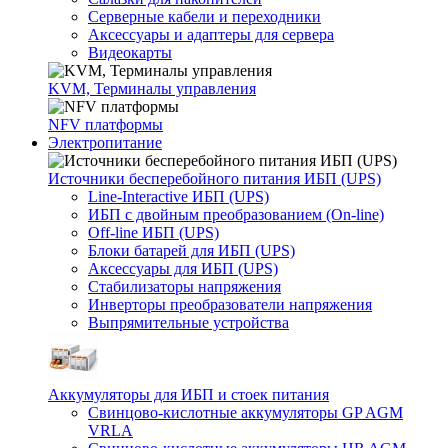
Серверные кабели и переходники
Аксессуары и адаптеры для сервера
Видеокарты
KVM, Терминалы управления
NFV платформы
Электропитание
Источники бесперебойного питания ИБП (UPS)
Line-Interactive ИБП (UPS)
ИБП с двойным преобразованием (On-line)
Off-line ИБП (UPS)
Блоки батарей для ИБП (UPS)
Аксессуары для ИБП (UPS)
Стабилизаторы напряжения
Инверторы преобразователи напряжения
Выпрямительные устройства
Аккумуляторы для ИБП и стоек питания
Свинцово-кислотные аккумуляторы GP AGM
VRLA