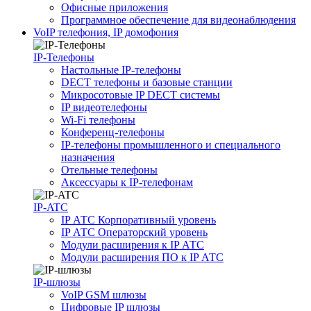
Офисные приложения
Программное обеспечение для видеонаблюдения
VoIP телефония, IP домофония
IP-Телефоны
Настольные IP-телефоны
DECT телефоны и базовые станции
Микросотовые IP DECT системы
IP видеотелефоны
Wi-Fi телефоны
Конференц-телефоны
IP-телефоны промышленного и специального
назначения
Отельные телефоны
Аксессуары к IP-телефонам
IP-ATC
IP АТС Корпоративный уровень
IP АТС Операторский уровень
Модули расширения к IP АТС
Модули расширения ПО к IP АТС
IP-шлюзы
VoIP GSM шлюзы
Цифровые IP шлюзы