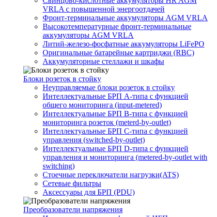
Свинцово-кислотные аккумуляторы HR AGM
VRLA с повышенной энергоотдачей
Фронт-терминальные аккумуляторы AGM VRLA
Высокотемпературные фронт-терминальные
аккумуляторы AGM VRLA
Литий-железо-фосфатные аккумуляторы LiFePO
Оригинальные батарейные картриджи (RBC)
Аккумуляторные стеллажи и шкафы
Блоки розеток в стойку
Неуправляемые блоки розеток в стойку
Интеллектуальные БРП А-типа с функцией
общего мониторинга (input-metered)
Интеллектуальные БРП B-типа с функцией
мониторинга розеток (meterd-by-outlet)
Интеллектуальные БРП C-типа с функцией
управления (switched-by-outlet)
Интеллектуальные БРП D-типа с функцией
управления и мониторинга (metered-by-outlet with
switching)
Стоечные переключатели нагрузки(ATS)
Сетевые фильтры
Аксессуары для БРП (PDU)
Преобразователи напряжения