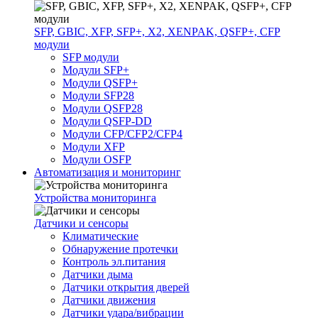
SFP, GBIC, XFP, SFP+, X2, XENPAK, QSFP+, CFP
модули
SFP модули
Модули SFP+
Модули QSFP+
Модули SFP28
Модули QSFP28
Модули QSFP-DD
Модули CFP/CFP2/CFP4
Модули XFP
Модули OSFP
Автоматизация и мониторинг
Устройства мониторинга
Датчики и сенсоры
Климатические
Обнаружение протечки
Контроль эл.питания
Датчики дыма
Датчики открытия дверей
Датчики движения
Датчики удара/вибрации