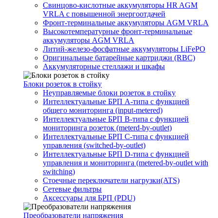
Свинцово-кислотные аккумуляторы HR AGM
VRLA с повышенной энергоотдачей
Фронт-терминальные аккумуляторы AGM VRLA
Высокотемпературные фронт-терминальные
аккумуляторы AGM VRLA
Литий-железо-фосфатные аккумуляторы LiFePO
Оригинальные батарейные картриджи (RBC)
Аккумуляторные стеллажи и шкафы
Блоки розеток в стойку
Неуправляемые блоки розеток в стойку
Интеллектуальные БРП А-типа с функцией
общего мониторинга (input-metered)
Интеллектуальные БРП B-типа с функцией
мониторинга розеток (meterd-by-outlet)
Интеллектуальные БРП C-типа с функцией
управления (switched-by-outlet)
Интеллектуальные БРП D-типа с функцией
управления и мониторинга (metered-by-outlet with
switching)
Стоечные переключатели нагрузки(ATS)
Сетевые фильтры
Аксессуары для БРП (PDU)
Преобразователи напряжения