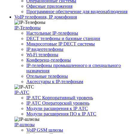
Операционные системы
Офисные приложения
Программное обеспечение для видеонаблюдения
VoIP телефония, IP домофония
IP-Телефоны
Настольные IP-телефоны
DECT телефоны и базовые станции
Микросотовые IP DECT системы
IP видеотелефоны
Wi-Fi телефоны
Конференц-телефоны
IP-телефоны промышленного и специального
назначения
Отельные телефоны
Аксессуары к IP-телефонам
IP-ATC
IP АТС Корпоративный уровень
IP АТС Операторский уровень
Модули расширения к IP АТС
Модули расширения ПО к IP АТС
IP-шлюзы
VoIP GSM шлюзы