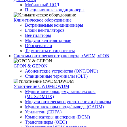
Мобильный ЦОД
Прецизионные кондиционеры
Климатичeское оборудование
Встраиваемые кондиционеры
Блоки вентиляторов
Вентиляторы
Модули вентиляторные
Обогреватели
Термостаты и гигростаты
Системы оптического транспорта, xWDM, xPON
GPON & GEPON
Абонентские устройства (ONT/ONU)
Станционные терминалы (OLT)
Уплотнение CWDM/DWDM
Мультиплексоры/демультиплексоры
(MUX/DMUX)
Модули оптического уплотнения и фильтры
Мультиплексоры ввода/вывода (OADM)
Усилители (EDFA)
Компенсаторы дисперсии (DCM)
Транспондеры (OEO)