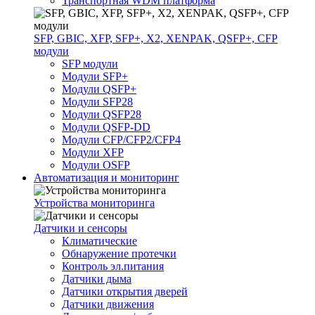
Транспортная WDM платформа
SFP, GBIC, XFP, SFP+, X2, XENPAK, QSFP+, CFP
модули
SFP модули
Модули SFP+
Модули QSFP+
Модули SFP28
Модули QSFP28
Модули QSFP-DD
Модули CFP/CFP2/CFP4
Модули XFP
Модули OSFP
Автоматизация и мониторинг
Устройства мониторинга
Датчики и сенсоры
Климатические
Обнаружение протечки
Контроль эл.питания
Датчики дыма
Датчики открытия дверей
Датчики движения