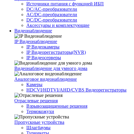
Источники питания c функцией ИБП
DC/AC-преобразователи
AC/DC-преобразователи
DC/DC-преобразователи
Аксессуары и комплектующие
Видеонаблюдение
IP Видеонаблюдение
IP Видеокамеры
IP Видеорегистраторы(NVR)
IP Видеосерверы
Видеонаблюдение для умного дома
Аналоговое видеонаблюдение
Камеры
HDCVI/HDTVI/AHD/CVBS Видеорегистраторы
Отраслевые решения
Взрывозащищенные решения
Термокожухи
Пропускные устройства
Шлагбаумы
Турникеты