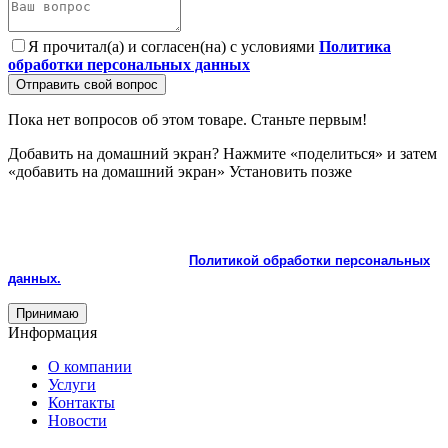
Я прочитал(а) и согласен(на) с условиями
Политика
обработки персональных данных
Отправить свой вопрос
Пока нет вопросов об этом товаре. Станьте первым!
Добавить на домашний экран?
Нажмите «поделиться» и затем
«добавить на домашний экран»
Установить
позже
На сайте используются cookie и сервисы аналитики для
корректной работы и улучшения качества обслуживания.
Продолжая пользоваться сайтом, вы соглашаетесь с
использованием cookie и с
Политикой обработки персональных
данных.
Принимаю
Информация
О компании
Услуги
Контакты
Новости