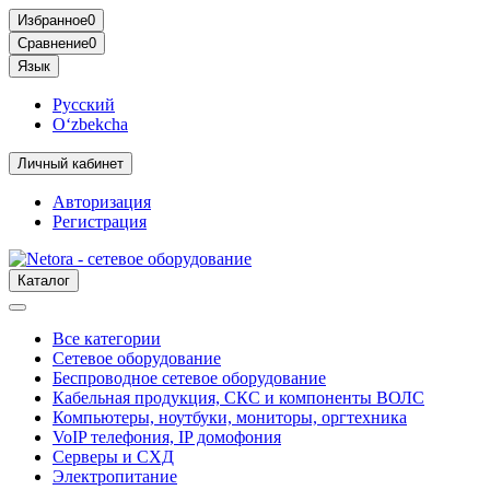
Избранное
0
Сравнение
0
Язык
Русский
O‘zbekcha
Личный кабинет
Авторизация
Регистрация
Каталог
Все категории
Сетевое оборудование
Беспроводное сетевое оборудование
Кабельная продукция, СКС и компоненты ВОЛС
Компьютеры, ноутбуки, мониторы, оргтехника
VoIP телефония, IP домофония
Серверы и СХД
Электропитание