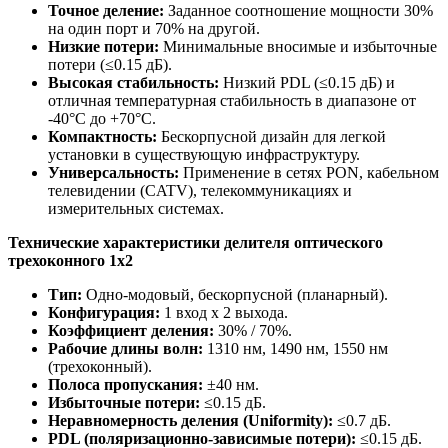
Точное деление:
Заданное соотношение мощности 30%
на один порт и 70% на другой.
Низкие потери:
Минимальные вносимые и избыточные
потери (≤0.15 дБ).
Высокая стабильность:
Низкий PDL (≤0.15 дБ) и
отличная температурная стабильность в диапазоне от
-40°C до +70°C.
Компактность:
Бескорпусной дизайн для легкой
установки в существующую инфраструктуру.
Универсальность:
Применение в сетях PON, кабельном
телевидении (CATV), телекоммуникациях и
измерительных системах.
Технические характеристики делителя оптического
трехоконного 1х2
Тип:
Одно-модовый, бескорпусной (планарный).
Конфигурация:
1 вход x 2 выхода.
Коэффициент деления:
30% / 70%.
Рабочие длины волн:
1310 нм, 1490 нм, 1550 нм
(трехоконный).
Полоса пропускания:
±40 нм.
Избыточные потери:
≤0.15 дБ.
Неравномерность деления (Uniformity):
≤0.7 дБ.
PDL (поляризационно-зависимые потери):
≤0.15 дБ.