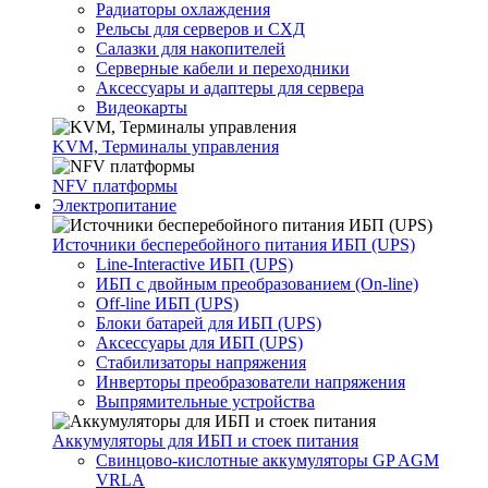
Радиаторы охлаждения
Рельсы для серверов и СХД
Салазки для накопителей
Серверные кабели и переходники
Аксессуары и адаптеры для сервера
Видеокарты
KVM, Терминалы управления
NFV платформы
Электропитание
Источники бесперебойного питания ИБП (UPS)
Line-Interactive ИБП (UPS)
ИБП с двойным преобразованием (On-line)
Off-line ИБП (UPS)
Блоки батарей для ИБП (UPS)
Аксессуары для ИБП (UPS)
Стабилизаторы напряжения
Инверторы преобразователи напряжения
Выпрямительные устройства
Аккумуляторы для ИБП и стоек питания
Свинцово-кислотные аккумуляторы GP AGM
VRLA