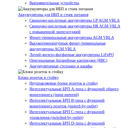
Выпрямительные устройства
Аккумуляторы для ИБП и стоек питания
Свинцово-кислотные аккумуляторы GP AGM VRLA
Свинцово-кислотные аккумуляторы HR AGM VRLA
с повышенной энергоотдачей
Фронт-терминальные аккумуляторы AGM VRLA
Высокотемпературные фронт-терминальные
аккумуляторы AGM VRLA
Литий-железо-фосфатные аккумуляторы LiFePO
Оригинальные батарейные картриджи (RBC)
Аккумуляторные стеллажи и шкафы
Блоки розеток в стойку
Неуправляемые блоки розеток в стойку
Интеллектуальные БРП А-типа с функцией общего
мониторинга (input-metered)
Интеллектуальные БРП B-типа с функцией
мониторинга розеток (meterd-by-outlet)
Интеллектуальные БРП C-типа с функцией
управления (switched-by-outlet)
Интеллектуальные БРП D-типа с функцией