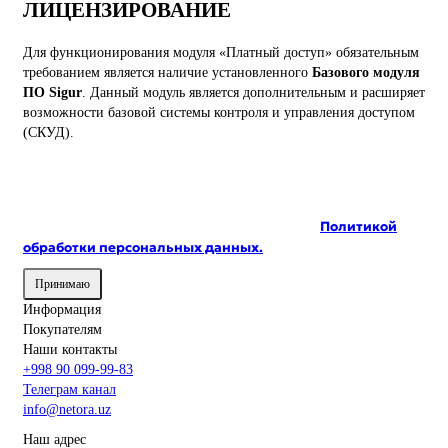
ЛИЦЕНЗИРОВАНИЕ
Для функционирования модуля «Платный доступ» обязательным
требованием является наличие установленного
Базового модуля
ПО Sigur
. Данный модуль является дополнительным и расширяет
возможности базовой системы контроля и управления доступом
(СКУД).
На сайте используются cookie и сервисы аналитики для
корректной работы и улучшения качества
обслуживания. Продолжая пользоваться сайтом, вы
соглашаетесь с использованием cookie и с
Политикой
обработки персональных данных.
Принимаю
Информация
Покупателям
Наши контакты
+998 90 099-99-83
Телеграм канал
info@netora.uz
Наш адрес