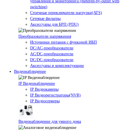
управления и мониторинга (metered-by-outlet with
switching)
Стоечные переключатели нагрузки(ATS)
Сетевые фильтры
Аксессуары для БРП (PDU)
Преобразователи напряжения
Источники питания c функцией ИБП
DC/AC-преобразователи
AC/DC-преобразователи
DC/DC-преобразователи
Аксессуары и комплектующие
Видеонаблюдение
IP Видеонаблюдение
IP Видеокамеры
IP Видеорегистраторы(NVR)
IP Видеосерверы
Видеонаблюдение для умного дома