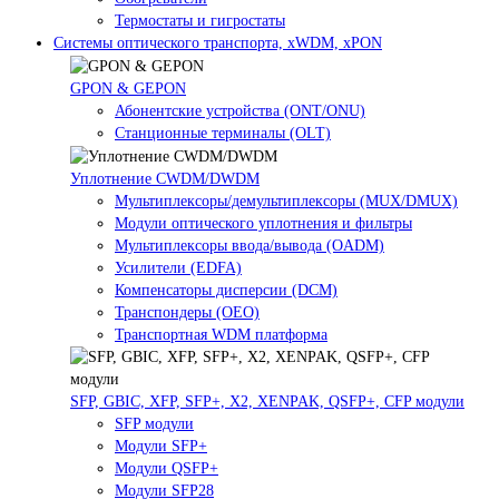
Термостаты и гигростаты
Системы оптического транспорта, xWDM, xPON
GPON & GEPON
Абонентские устройства (ONT/ONU)
Станционные терминалы (OLT)
Уплотнение CWDM/DWDM
Мультиплексоры/демультиплексоры (MUX/DMUX)
Модули оптического уплотнения и фильтры
Мультиплексоры ввода/вывода (OADM)
Усилители (EDFA)
Компенсаторы дисперсии (DCM)
Транспондеры (OEO)
Транспортная WDM платформа
SFP, GBIC, XFP, SFP+, X2, XENPAK, QSFP+, CFP модули
SFP модули
Модули SFP+
Модули QSFP+
Модули SFP28