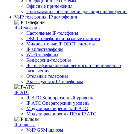
Операционные системы
Офисные приложения
Программное обеспечение для видеонаблюдения
VoIP телефония, IP домофония
IP-Телефоны
Настольные IP-телефоны
DECT телефоны и базовые станции
Микросотовые IP DECT системы
IP видеотелефоны
Wi-Fi телефоны
Конференц-телефоны
IP-телефоны промышленного и специального
назначения
Отельные телефоны
Аксессуары к IP-телефонам
IP-ATC
IP АТС Корпоративный уровень
IP АТС Операторский уровень
Модули расширения к IP АТС
Модули расширения ПО к IP АТС
IP-шлюзы
VoIP GSM шлюзы