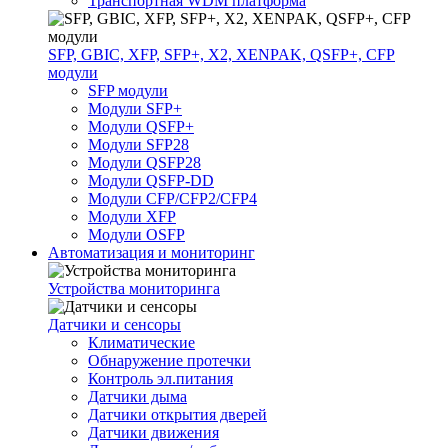
Транспортная WDM платформа
SFP, GBIC, XFP, SFP+, X2, XENPAK, QSFP+, CFP
модули
SFP модули
Модули SFP+
Модули QSFP+
Модули SFP28
Модули QSFP28
Модули QSFP-DD
Модули CFP/CFP2/CFP4
Модули XFP
Модули OSFP
Автоматизация и мониторинг
Устройства мониторинга
Датчики и сенсоры
Климатические
Обнаружение протечки
Контроль эл.питания
Датчики дыма
Датчики открытия дверей
Датчики движения