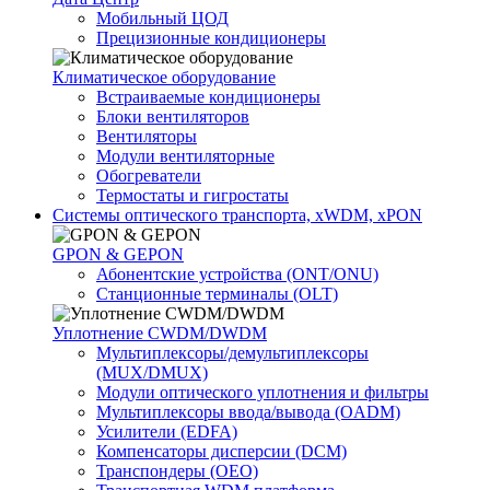
Мобильный ЦОД
Прецизионные кондиционеры
Климатичeское оборудование
Встраиваемые кондиционеры
Блоки вентиляторов
Вентиляторы
Модули вентиляторные
Обогреватели
Термостаты и гигростаты
Системы оптического транспорта, xWDM, xPON
GPON & GEPON
Абонентские устройства (ONT/ONU)
Станционные терминалы (OLT)
Уплотнение CWDM/DWDM
Мультиплексоры/демультиплексоры
(MUX/DMUX)
Модули оптического уплотнения и фильтры
Мультиплексоры ввода/вывода (OADM)
Усилители (EDFA)
Компенсаторы дисперсии (DCM)
Транспондеры (OEO)