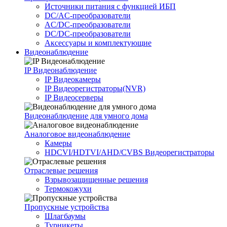
Источники питания c функцией ИБП
DC/AC-преобразователи
AC/DC-преобразователи
DC/DC-преобразователи
Аксессуары и комплектующие
Видеонаблюдение
IP Видеонаблюдение
IP Видеокамеры
IP Видеорегистраторы(NVR)
IP Видеосерверы
Видеонаблюдение для умного дома
Аналоговое видеонаблюдение
Камеры
HDCVI/HDTVI/AHD/CVBS Видеорегистраторы
Отраслевые решения
Взрывозащищенные решения
Термокожухи
Пропускные устройства
Шлагбаумы
Турникеты