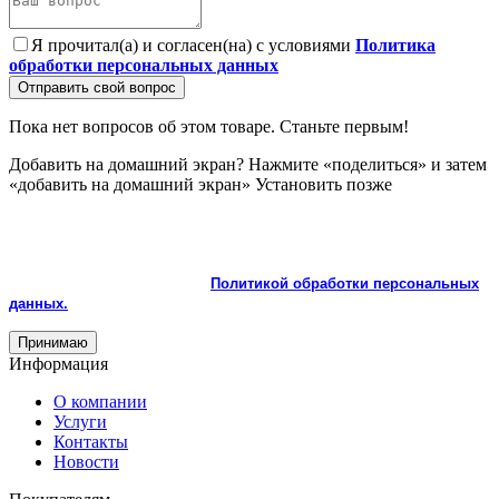
Я прочитал(а) и согласен(на) с условиями
Политика
обработки персональных данных
Отправить свой вопрос
Пока нет вопросов об этом товаре. Станьте первым!
Добавить на домашний экран?
Нажмите «поделиться» и затем
«добавить на домашний экран»
Установить
позже
На сайте используются cookie и сервисы аналитики для
корректной работы и улучшения качества обслуживания.
Продолжая пользоваться сайтом, вы соглашаетесь с
использованием cookie и с
Политикой обработки персональных
данных.
Принимаю
Информация
О компании
Услуги
Контакты
Новости