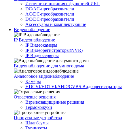
Источники питания c функцией ИБП
DC/AC-преобразователи
AC/DC-преобразователи
DC/DC-преобразователи
Аксессуары и комплектующие
Видеонаблюдение
IP Видеонаблюдение
IP Видеокамеры
IP Видеорегистраторы(NVR)
IP Видеосерверы
Видеонаблюдение для умного дома
Аналоговое видеонаблюдение
Камеры
HDCVI/HDTVI/AHD/CVBS Видеорегистраторы
Отраслевые решения
Взрывозащищенные решения
Термокожухи
Пропускные устройства
Шлагбаумы
Турникеты