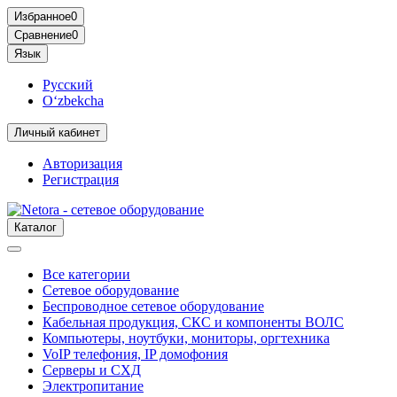
Избранное
0
Сравнение
0
Язык
Русский
O‘zbekcha
Личный кабинет
Авторизация
Регистрация
Каталог
Все категории
Сетевое оборудование
Беспроводное сетевое оборудование
Кабельная продукция, СКС и компоненты ВОЛС
Компьютеры, ноутбуки, мониторы, оргтехника
VoIP телефония, IP домофония
Серверы и СХД
Электропитание