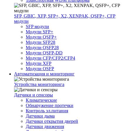
Транспортная WDM платформа
SFP, GBIC, XFP, SFP+, X2, XENPAK, QSFP+, CFP
модули
SFP модули
Модули SFP+
Модули QSFP+
Модули SFP28
Модули QSFP28
Модули QSFP-DD
Модули CFP/CFP2/CFP4
Модули XFP
Модули OSFP
Автоматизация и мониторинг
Устройства мониторинга
Датчики и сенсоры
Климатические
Обнаружение протечки
Контроль эл.питания
Датчики дыма
Датчики открытия дверей
Датчики движения