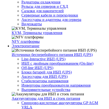
Радиаторы охлаждения
Рельсы для серверов и СХД
Салазки для накопителей
Серверные кабели и переходники
Аксессуары и адаптеры для сервера
Видеокарты
KVM, Терминалы управления
NFV платформы
Электропитание
Источники бесперебойного питания ИБП (UPS)
Line-Interactive ИБП (UPS)
ИБП с двойным преобразованием (On-line)
Off-line ИБП (UPS)
Блоки батарей для ИБП (UPS)
Аксессуары для ИБП (UPS)
Стабилизаторы напряжения
Инверторы преобразователи напряжения
Выпрямительные устройства
Аккумуляторы для ИБП и стоек питания
Свинцово-кислотные аккумуляторы GP AGM
VRLA