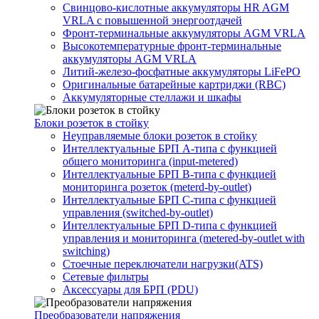
Свинцово-кислотные аккумуляторы HR AGM
VRLA с повышенной энергоотдачей
Фронт-терминальные аккумуляторы AGM VRLA
Высокотемпературные фронт-терминальные
аккумуляторы AGM VRLA
Литий-железо-фосфатные аккумуляторы LiFePO
Оригинальные батарейные картриджи (RBC)
Аккумуляторные стеллажи и шкафы
Блоки розеток в стойку
Неуправляемые блоки розеток в стойку
Интеллектуальные БРП А-типа с функцией
общего мониторинга (input-metered)
Интеллектуальные БРП B-типа с функцией
мониторинга розеток (meterd-by-outlet)
Интеллектуальные БРП C-типа с функцией
управления (switched-by-outlet)
Интеллектуальные БРП D-типа с функцией
управления и мониторинга (metered-by-outlet with
switching)
Стоечные переключатели нагрузки(ATS)
Сетевые фильтры
Аксессуары для БРП (PDU)
Преобразователи напряжения