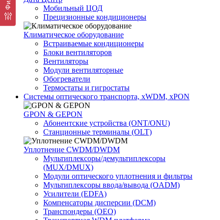
Мобильный ЦОД
Прецизионные кондиционеры
Климатичeское оборудование
Встраиваемые кондиционеры
Блоки вентиляторов
Вентиляторы
Модули вентиляторные
Обогреватели
Термостаты и гигростаты
Системы оптического транспорта, xWDM, xPON
GPON & GEPON
Абонентские устройства (ONT/ONU)
Станционные терминалы (OLT)
Уплотнение CWDM/DWDM
Мультиплексоры/демультиплексоры
(MUX/DMUX)
Модули оптического уплотнения и фильтры
Мультиплексоры ввода/вывода (OADM)
Усилители (EDFA)
Компенсаторы дисперсии (DCM)
Транспондеры (OEO)