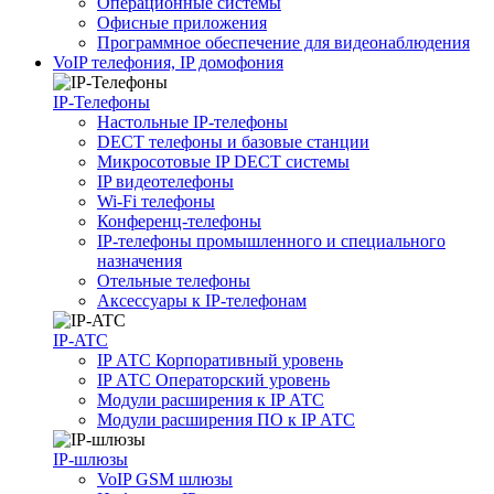
Операционные системы
Офисные приложения
Программное обеспечение для видеонаблюдения
VoIP телефония, IP домофония
IP-Телефоны
Настольные IP-телефоны
DECT телефоны и базовые станции
Микросотовые IP DECT системы
IP видеотелефоны
Wi-Fi телефоны
Конференц-телефоны
IP-телефоны промышленного и специального
назначения
Отельные телефоны
Аксессуары к IP-телефонам
IP-ATC
IP АТС Корпоративный уровень
IP АТС Операторский уровень
Модули расширения к IP АТС
Модули расширения ПО к IP АТС
IP-шлюзы
VoIP GSM шлюзы