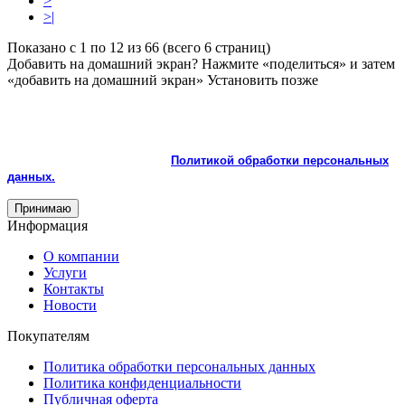
>
>|
Показано с 1 по 12 из 66 (всего 6 страниц)
Добавить на домашний экран?
Нажмите «поделиться» и затем
«добавить на домашний экран»
Установить
позже
На сайте используются cookie и сервисы аналитики для
корректной работы и улучшения качества обслуживания.
Продолжая пользоваться сайтом, вы соглашаетесь с
использованием cookie и с
Политикой обработки персональных
данных.
Принимаю
Информация
О компании
Услуги
Контакты
Новости
Покупателям
Политика обработки персональных данных
Политика конфиденциальности
Публичная оферта