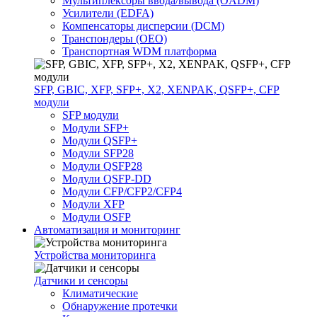
Мультиплексоры ввода/вывода (OADM)
Усилители (EDFA)
Компенсаторы дисперсии (DCM)
Транспондеры (OEO)
Транспортная WDM платформа
SFP, GBIC, XFP, SFP+, X2, XENPAK, QSFP+, CFP
модули
SFP модули
Модули SFP+
Модули QSFP+
Модули SFP28
Модули QSFP28
Модули QSFP-DD
Модули CFP/CFP2/CFP4
Модули XFP
Модули OSFP
Автоматизация и мониторинг
Устройства мониторинга
Датчики и сенсоры
Климатические
Обнаружение протечки