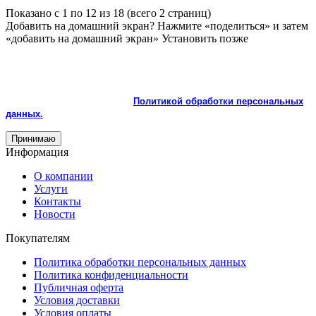
Показано с 1 по 12 из 18 (всего 2 страниц)
Добавить на домашний экран?
Нажмите «поделиться» и затем
«добавить на домашний экран»
Установить
позже
На сайте используются cookie и сервисы аналитики для
корректной работы и улучшения качества обслуживания.
Продолжая пользоваться сайтом, вы соглашаетесь с
использованием cookie и с
Политикой обработки персональных
данных.
Принимаю
Информация
О компании
Услуги
Контакты
Новости
Покупателям
Политика обработки персональных данных
Политика конфиденциальности
Публичная оферта
Условия доставки
Условия оплаты