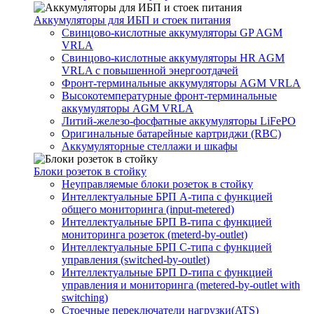
Аккумуляторы для ИБП и стоек питания
Свинцово-кислотные аккумуляторы GP AGM
VRLA
Свинцово-кислотные аккумуляторы HR AGM
VRLA с повышенной энергоотдачей
Фронт-терминальные аккумуляторы AGM VRLA
Высокотемпературные фронт-терминальные
аккумуляторы AGM VRLA
Литий-железо-фосфатные аккумуляторы LiFePO
Оригинальные батарейные картриджи (RBC)
Аккумуляторные стеллажи и шкафы
Блоки розеток в стойку
Неуправляемые блоки розеток в стойку
Интеллектуальные БРП А-типа с функцией
общего мониторинга (input-metered)
Интеллектуальные БРП B-типа с функцией
мониторинга розеток (meterd-by-outlet)
Интеллектуальные БРП C-типа с функцией
управления (switched-by-outlet)
Интеллектуальные БРП D-типа с функцией
управления и мониторинга (metered-by-outlet with
switching)
Стоечные переключатели нагрузки(ATS)