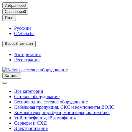
Избранное
0
Сравнение
0
Язык
Русский
O‘zbekcha
Личный кабинет
Авторизация
Регистрация
Каталог
Все категории
Сетевое оборудование
Беспроводное сетевое оборудование
Кабельная продукция, СКС и компоненты ВОЛС
Компьютеры, ноутбуки, мониторы, оргтехника
VoIP телефония, IP домофония
Серверы и СХД
Электропитание