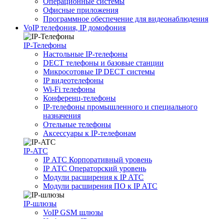
Операционные системы
Офисные приложения
Программное обеспечение для видеонаблюдения
VoIP телефония, IP домофония
IP-Телефоны
Настольные IP-телефоны
DECT телефоны и базовые станции
Микросотовые IP DECT системы
IP видеотелефоны
Wi-Fi телефоны
Конференц-телефоны
IP-телефоны промышленного и специального
назначения
Отельные телефоны
Аксессуары к IP-телефонам
IP-ATC
IP АТС Корпоративный уровень
IP АТС Операторский уровень
Модули расширения к IP АТС
Модули расширения ПО к IP АТС
IP-шлюзы
VoIP GSM шлюзы