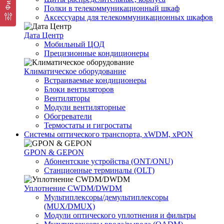
Полки в телекоммуникационный шкаф
Аксессуары для телекоммуникационных шкафов
Дата Центр
Мобильный ЦОД
Прецизионные кондиционеры
Климатичeское оборудование
Встраиваемые кондиционеры
Блоки вентиляторов
Вентиляторы
Модули вентиляторные
Обогреватели
Термостаты и гигростаты
Системы оптического транспорта, xWDM, xPON
GPON & GEPON
Абонентские устройства (ONT/ONU)
Станционные терминалы (OLT)
Уплотнение CWDM/DWDM
Мультиплексоры/демультиплексоры
(MUX/DMUX)
Модули оптического уплотнения и фильтры