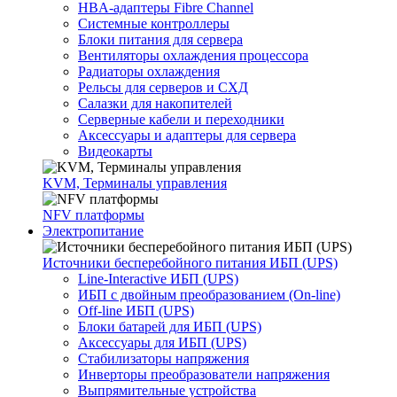
HBA-адаптеры Fibre Channel
Системные контроллеры
Блоки питания для сервера
Вентиляторы охлаждения процессора
Радиаторы охлаждения
Рельсы для серверов и СХД
Салазки для накопителей
Серверные кабели и переходники
Аксессуары и адаптеры для сервера
Видеокарты
KVM, Терминалы управления
NFV платформы
Электропитание
Источники бесперебойного питания ИБП (UPS)
Line-Interactive ИБП (UPS)
ИБП с двойным преобразованием (On-line)
Off-line ИБП (UPS)
Блоки батарей для ИБП (UPS)
Аксессуары для ИБП (UPS)
Стабилизаторы напряжения
Инверторы преобразователи напряжения
Выпрямительные устройства