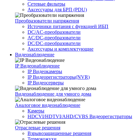
Сетевые фильтры
Аксессуары для БРП (PDU)
Преобразователи напряжения
Источники питания c функцией ИБП
DC/AC-преобразователи
AC/DC-преобразователи
DC/DC-преобразователи
Аксессуары и комплектующие
Видеонаблюдение
IP Видеонаблюдение
IP Видеокамеры
IP Видеорегистраторы(NVR)
IP Видеосерверы
Видеонаблюдение для умного дома
Аналоговое видеонаблюдение
Камеры
HDCVI/HDTVI/AHD/CVBS Видеорегистраторы
Отраслевые решения
Взрывозащищенные решения
Термокожухи