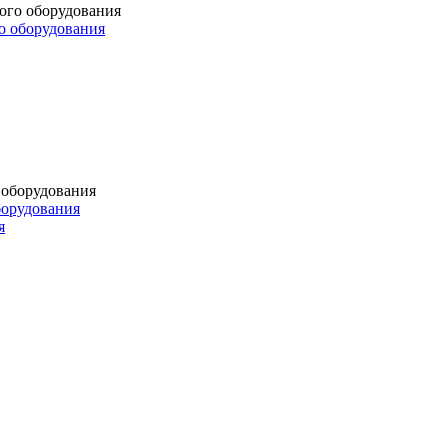
о оборудования
борудования
я