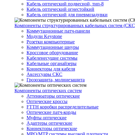
Кабель оптический подвесной, тип-8
Кабель оптический огнестойкий
Кабель оптический для пневмозадувки
Компоненты структурированных кабельных систем (СКС
Коммутационные патч-панели
Модули Keystone
Розетки компьютерные
Коммутационные шнуры
Кроссовое оборудование
Кабеленесущие системы
Кабельные органайзеры
Коннекторы для кабеля
Аксессуары СКС
Грозозащита, молниезащита
Компоненты оптических систем
Аттенюаторы оптические
Оптические кроссы
FTTH коробки распределительные
Оптические патч-корды
Муфты оптические
Адаптеры оптические
Коннекторы оптические
MPO/MTP системы высокой плотности