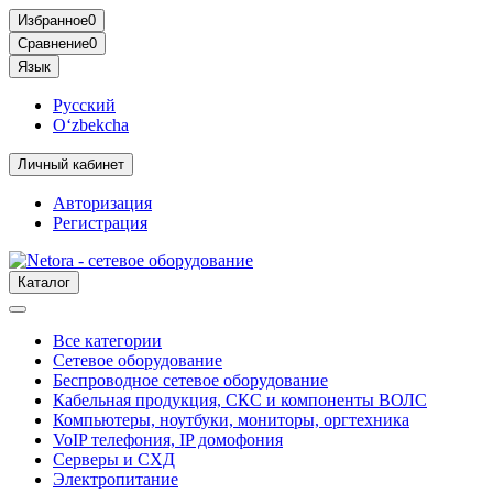
Избранное
0
Сравнение
0
Язык
Русский
O‘zbekcha
Личный кабинет
Авторизация
Регистрация
Каталог
Все категории
Сетевое оборудование
Беспроводное сетевое оборудование
Кабельная продукция, СКС и компоненты ВОЛС
Компьютеры, ноутбуки, мониторы, оргтехника
VoIP телефония, IP домофония
Серверы и СХД
Электропитание