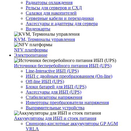
Радиаторы охлаждения
Рельсы для серверов и СХД
Салазки для накопителей
Серверные кабели и переходники
Аксессуары и адаптеры для сервера
Видеокарты
KVM, Терминалы управления
NFV платформы
Электропитание
Источники бесперебойного питания ИБП (UPS)
Line-Interactive ИБП (UPS)
ИБП с двойным преобразованием (On-line)
Off-line ИБП (UPS)
Блоки батарей для ИБП (UPS)
Аксессуары для ИБП (UPS)
Стабилизаторы напряжения
Инверторы преобразователи напряжения
Выпрямительные устройства
Аккумуляторы для ИБП и стоек питания
Свинцово-кислотные аккумуляторы GP AGM
VRLA