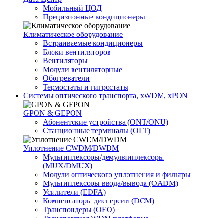
Мобильный ЦОД
Прецизионные кондиционеры
Климатичeское оборудование
Встраиваемые кондиционеры
Блоки вентиляторов
Вентиляторы
Модули вентиляторные
Обогреватели
Термостаты и гигростаты
Системы оптического транспорта, xWDM, xPON
GPON & GEPON
Абонентские устройства (ONT/ONU)
Станционные терминалы (OLT)
Уплотнение CWDM/DWDM
Мультиплексоры/демультиплексоры
(MUX/DMUX)
Модули оптического уплотнения и фильтры
Мультиплексоры ввода/вывода (OADM)
Усилители (EDFA)
Компенсаторы дисперсии (DCM)
Транспондеры (OEO)