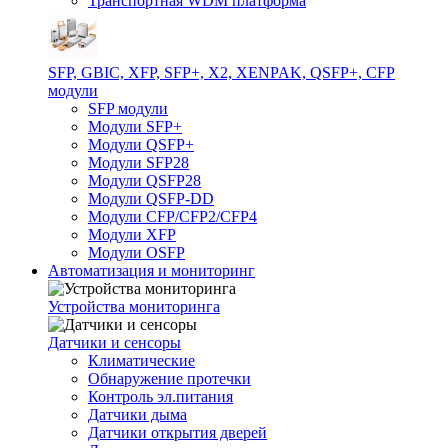
Транспортная WDM платформа
SFP, GBIC, XFP, SFP+, X2, XENPAK, QSFP+, CFP
модули
SFP модули
Модули SFP+
Модули QSFP+
Модули SFP28
Модули QSFP28
Модули QSFP-DD
Модули CFP/CFP2/CFP4
Модули XFP
Модули OSFP
Автоматизация и мониторинг
Устройства мониторинга
Датчики и сенсоры
Климатические
Обнаружение протечки
Контроль эл.питания
Датчики дыма
Датчики открытия дверей