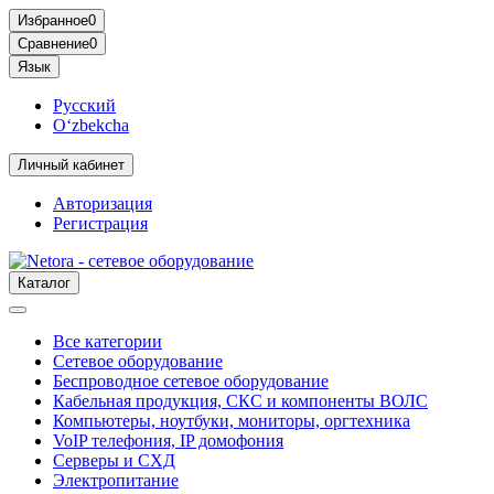
Избранное
0
Сравнение
0
Язык
Русский
O‘zbekcha
Личный кабинет
Авторизация
Регистрация
Каталог
Все категории
Сетевое оборудование
Беспроводное сетевое оборудование
Кабельная продукция, СКС и компоненты ВОЛС
Компьютеры, ноутбуки, мониторы, оргтехника
VoIP телефония, IP домофония
Серверы и СХД
Электропитание