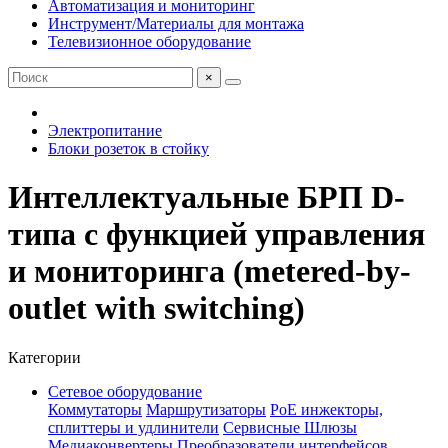
Автоматизация и мониторинг
Инструмент/Материалы для монтажа
Телевизионное оборудование
×
Электропитание
Блоки розеток в стойку
Интеллектуальные БРП D-
типа с функцией управления
и мониторинга (metered-by-
outlet with switching)
Категории
Сетевое оборудование
Коммутаторы
Маршрутизаторы
PoE инжекторы,
сплиттеры и удлинители
Сервисные Шлюзы
Медиаконвертеры
Преобразователи интерфейсов