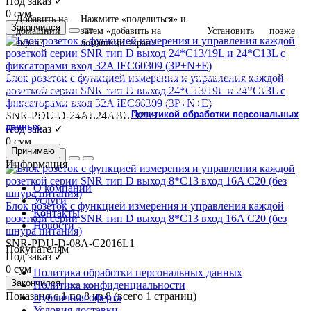
Под заказ ✓
0 сум
Добавить на
Нажмите «поделиться» и
Закончился
позже
домашний
затем «добавить на
Установить
экран?
домашний экран»
На сайте используются cookie и сервисы аналитики для
Блок розеток с функцией измерения и управления каждой
корректной работы и улучшения качества обслуживания.
розеткой серии SNR тип D выход 24*C13/19L и 24*C13L с
Продолжая пользоваться сайтом, вы соглашаетесь с
фиксаторами вход 32A IEC60309 (3P+N+E)
использованием cookie и с
Политикой обработки персональных
SNR-PDU-D-24AL24ABL-32L3
данных.
Под заказ ✓
0 сум
Принимаю
Закончился
Информация
О компании
Услуги
Блок розеток с функцией измерения и управления каждой
Контакты
розеткой серии SNR тип D выход 8*C13 вход 16A C20 (без
Новости
шнура питания)
SNR-PDU-D-08A-C2016L1
Покупателям
Под заказ ✓
0 сум
Политика обработки персональных данных
Закончился
Политика конфиденциальности
Показано с 1 по 8 из 8 (всего 1 страниц)
Публичная оферта
Условия доставки