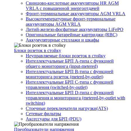
Свинцово-кислотные аккумуляторы HR AGM
VRLA с повышенной энергоотдачей
Фронт-терминальные аккумуляторы AGM VRLA
Высокотемпературные фронт-терминальные
аккумуляторы AGM VRLA
Литий-железо-фосфатные аккумуляторы LiFePO
Оригинальные батарейные картриджи (RBC)
Аккумуляторные стеллажи и шкафы
Блоки розеток в стойку
Неуправляемые блоки розеток в стойку
Интеллектуальные БРП А-типа с функцией
общего мониторинга (input-metered)
Интеллектуальные БРП B-типа с функцией
мониторинга розеток (meterd-by-outlet)
Интеллектуальные БРП C-типа с функцией
управления (switched-by-outlet)
Интеллектуальные БРП D-типа с функцией
управления и мониторинга (metered-by-outlet with
switching)
Стоечные переключатели нагрузки(ATS)
Сетевые фильтры
Аксессуары для БРП (PDU)
Преобразователи напряжения