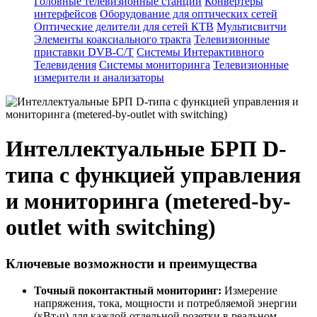
Головные телевизионные станции
Конвертеры
интерфейсов
Оборудование для оптических сетей
Оптические делители для сетей КТВ
Мультисвитчи
Элементы коаксиального тракта
Телевизионные
приставки DVB-C/T
Системы Интерактивного
Телевидения
Системы мониторинга
Телевизионные
измерители и анализаторы
Интеллектуальные БРП D-
типа с функцией управления
и мониторинга (metered-by-
outlet with switching)
Ключевые возможности и преимущества
Точный поконтактный мониторинг:
Измерение
напряжения, тока, мощности и потребляемой энергии
(кВт·ч) для каждой отдельной розетки в реальном