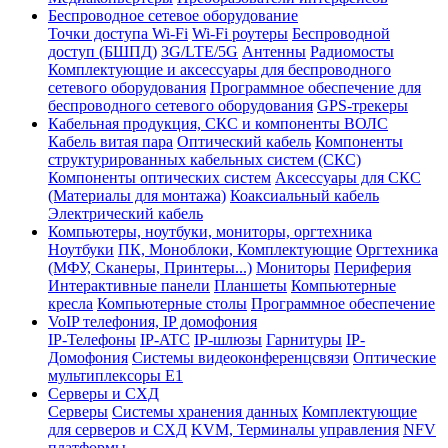
Беспроводное сетевое оборудование
Точки доступа Wi-Fi
Wi-Fi роутеры
Беспроводной
доступ (БШПД)
3G/LTE/5G
Антенны
Радиомосты
Комплектующие и аксессуары для беспроводного
сетевого оборудования
Программное обеспечение для
беспроводного сетевого оборудования
GPS-трекеры
Кабельная продукция, СКС и компоненты ВОЛС
Кабель витая пара
Оптический кабель
Компоненты
структурированных кабельных систем (СКС)
Компоненты оптических систем
Аксессуары для СКС
(Материалы для монтажа)
Коаксиальный кабель
Электрический кабель
Компьютеры, ноутбуки, мониторы, оргтехника
Ноутбуки
ПК, Моноблоки, Комплектующие
Оргтехника
(МФУ, Сканеры, Принтеры...)
Мониторы
Периферия
Интерактивные панели
Планшеты
Компьютерные
кресла
Компьютерные столы
Программное обеспечение
VoIP телефония, IP домофония
IP-Телефоны
IP-ATC
IP-шлюзы
Гарнитуры
IP-
Домофония
Системы видеоконференцсвязи
Оптические
мультиплексоры Е1
Серверы и СХД
Серверы
Системы хранения данных
Комплектующие
для серверов и СХД
KVM, Терминалы управления
NFV
платформы