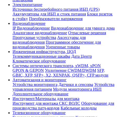
Электропитание
Источники бесперебойного питания ИБП (UPS)
Аккумуляторы для ИБП и стоек питания
Блоки розеток
в стойку
Преобразователи напряжения
Видеонаблюдение
IP Видеонаблюдение
Видеонаблюдение для умного дома
Аналоговое видеонаблюдение
Отраслевые решения
Пропускные устройства
Аксессуары для
видеонаблюдения
Программное обеспечение для
видеонаблюдения
Уцененные товары
Инженерная инфраструктура, ЦОД
Телекоммуникационные шкафы
Дата Центр
Климатичeское оборудование
Системы оптического транспорта, xWDM, xPON
GPON & GEPON
Уплотнение CWDM/DWDM
SFP,
GBIC, XFP, SFP+, X2, XENPAK, QSFP+, CFP модули
Автоматизация и мониторинг
Устройства мониторинга
Датчики и сенсоры
Устройства
управления питанием
Модули мониторинга ИБП
Дополнительное оборудование
Инструмент/Материалы для монтажа
Инструмент для монтажа СКС ВОЛС
Оборудование для
производства патч-кордов
Кабельные колодцы
Телевизионное оборудование