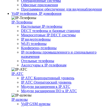
Операционные системы
Офисные приложения
Программное обеспечение для видеонаблюдения
VoIP телефония, IP домофония
IP-Телефоны
Настольные IP-телефоны
DECT телефоны и базовые станции
Микросотовые IP DECT системы
IP видеотелефоны
Wi-Fi телефоны
Конференц-телефоны
IP-телефоны промышленного и специального
назначения
Отельные телефоны
Аксессуары к IP-телефонам
IP-ATC
IP АТС Корпоративный уровень
IP АТС Операторский уровень
Модули расширения к IP АТС
Модули расширения ПО к IP АТС
IP-шлюзы
VoIP GSM шлюзы