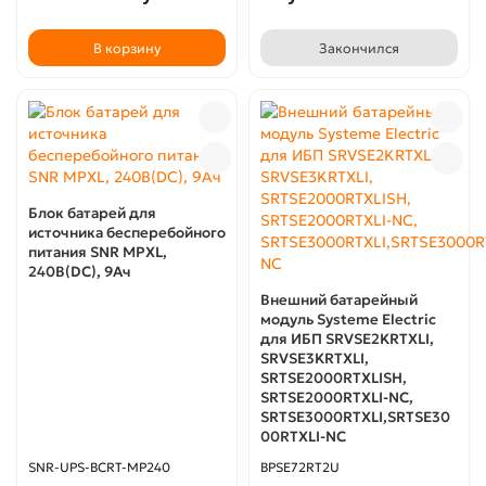
В корзину
Закончился
Блок батарей для
источника бесперебойного
питания SNR MPXL,
240В(DC), 9Ач
Внешний батарейный
модуль Systeme Electric
для ИБП SRVSE2KRTXLI,
SRVSE3KRTXLI,
SRTSE2000RTXLISH,
SRTSE2000RTXLI-NC,
SRTSE3000RTXLI,SRTSE30
00RTXLI-NC
SNR-UPS-BCRT-MP240
BPSE72RT2U