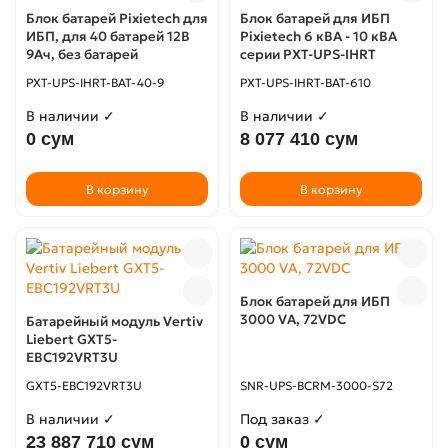
Блок батарей Pixietech для
Блок батарей для ИБП
ИБП, для 40 батарей 12В
Pixietech 6 кВА - 10 кВА
9Ач, без батарей
серии PXT-UPS-IHRT
PXT-UPS-IHRT-BAT-40-9
PXT-UPS-IHRT-BAT-610
В наличии ✓
В наличии ✓
0 сум
8 077 410 сум
В корзину
В корзину
Блок батарей для ИБП
3000 VA, 72VDC
Батарейный модуль Vertiv
Liebert GXT5-
EBC192VRT3U
GXT5-EBC192VRT3U
SNR-UPS-BCRM-3000-S72
В наличии ✓
Под заказ ✓
23 887 710 сум
0 сум