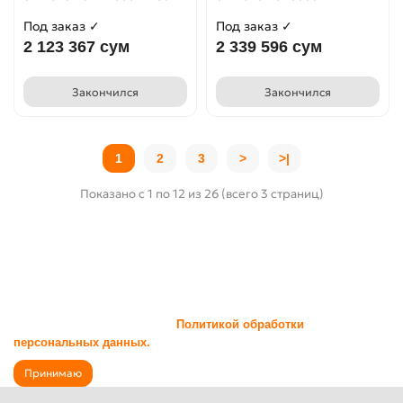
Под заказ ✓
Под заказ ✓
2 123 367 сум
2 339 596 сум
Закончился
Закончился
1
2
3
>
>|
Показано с 1 по 12 из 26 (всего 3 страниц)
На сайте используются cookie и сервисы аналитики для
корректной работы и улучшения качества обслуживания.
Продолжая пользоваться сайтом, вы соглашаетесь с
использованием cookie и с
Политикой обработки
персональных данных.
Принимаю