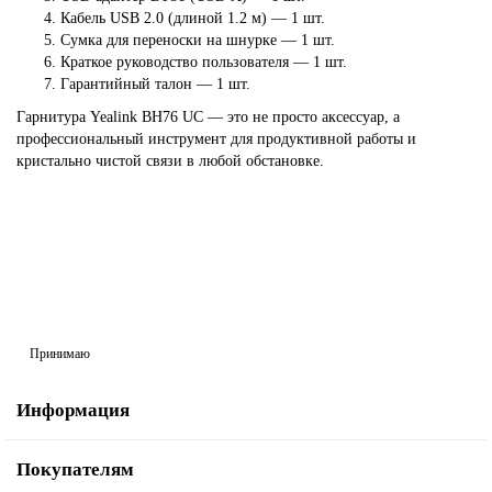
Кабель USB 2.0 (длиной 1.2 м) — 1 шт.
Сумка для переноски на шнурке — 1 шт.
Краткое руководство пользователя — 1 шт.
Гарантийный талон — 1 шт.
Гарнитура Yealink BH76 UC — это не просто аксессуар, а
профессиональный инструмент для продуктивной работы и
кристально чистой связи в любой обстановке.
На сайте используются cookie и сервисы аналитики для
корректной работы и улучшения качества обслуживания.
Продолжая пользоваться сайтом, вы соглашаетесь с
использованием cookie и с
Политикой обработки
персональных данных.
Принимаю
Информация
Покупателям