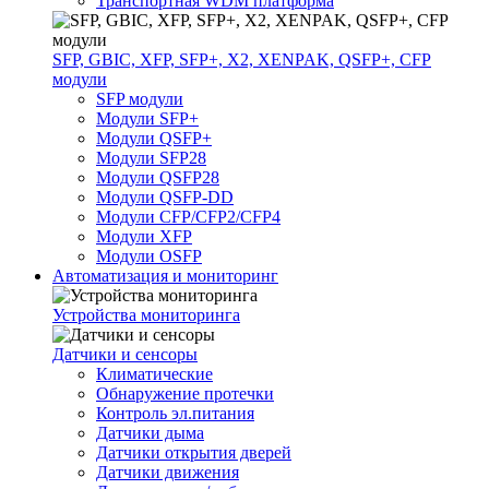
Транспортная WDM платформа
SFP, GBIC, XFP, SFP+, X2, XENPAK, QSFP+, CFP
модули
SFP модули
Модули SFP+
Модули QSFP+
Модули SFP28
Модули QSFP28
Модули QSFP-DD
Модули CFP/CFP2/CFP4
Модули XFP
Модули OSFP
Автоматизация и мониторинг
Устройства мониторинга
Датчики и сенсоры
Климатические
Обнаружение протечки
Контроль эл.питания
Датчики дыма
Датчики открытия дверей
Датчики движения