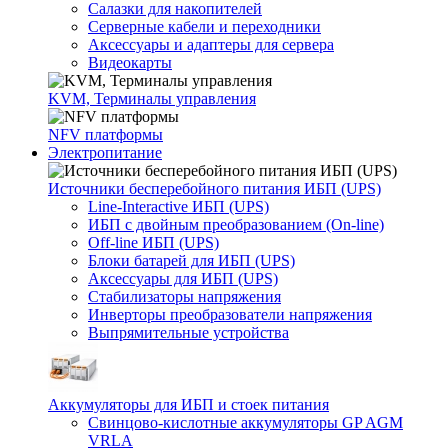
Салазки для накопителей
Серверные кабели и переходники
Аксессуары и адаптеры для сервера
Видеокарты
KVM, Терминалы управления
NFV платформы
Электропитание
Источники бесперебойного питания ИБП (UPS)
Line-Interactive ИБП (UPS)
ИБП с двойным преобразованием (On-line)
Off-line ИБП (UPS)
Блоки батарей для ИБП (UPS)
Аксессуары для ИБП (UPS)
Стабилизаторы напряжения
Инверторы преобразователи напряжения
Выпрямительные устройства
Аккумуляторы для ИБП и стоек питания
Свинцово-кислотные аккумуляторы GP AGM
VRLA