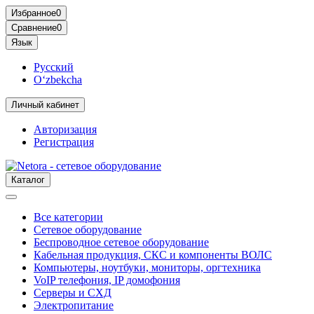
Избранное
0
Сравнение
0
Язык
Русский
O‘zbekcha
Личный кабинет
Авторизация
Регистрация
Каталог
Все категории
Сетевое оборудование
Беспроводное сетевое оборудование
Кабельная продукция, СКС и компоненты ВОЛС
Компьютеры, ноутбуки, мониторы, оргтехника
VoIP телефония, IP домофония
Серверы и СХД
Электропитание