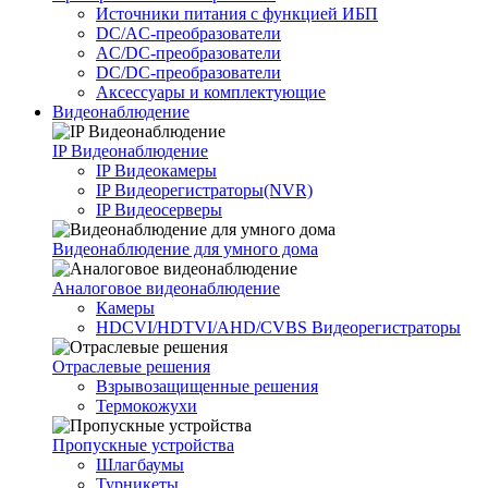
Источники питания c функцией ИБП
DC/AC-преобразователи
AC/DC-преобразователи
DC/DC-преобразователи
Аксессуары и комплектующие
Видеонаблюдение
IP Видеонаблюдение
IP Видеокамеры
IP Видеорегистраторы(NVR)
IP Видеосерверы
Видеонаблюдение для умного дома
Аналоговое видеонаблюдение
Камеры
HDCVI/HDTVI/AHD/CVBS Видеорегистраторы
Отраслевые решения
Взрывозащищенные решения
Термокожухи
Пропускные устройства
Шлагбаумы
Турникеты