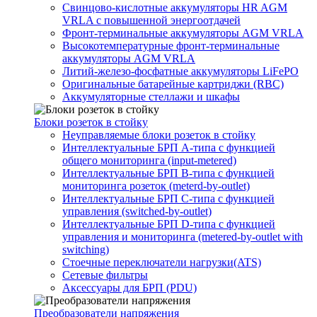
Свинцово-кислотные аккумуляторы HR AGM
VRLA с повышенной энергоотдачей
Фронт-терминальные аккумуляторы AGM VRLA
Высокотемпературные фронт-терминальные
аккумуляторы AGM VRLA
Литий-железо-фосфатные аккумуляторы LiFePO
Оригинальные батарейные картриджи (RBC)
Аккумуляторные стеллажи и шкафы
Блоки розеток в стойку
Неуправляемые блоки розеток в стойку
Интеллектуальные БРП А-типа с функцией
общего мониторинга (input-metered)
Интеллектуальные БРП B-типа с функцией
мониторинга розеток (meterd-by-outlet)
Интеллектуальные БРП C-типа с функцией
управления (switched-by-outlet)
Интеллектуальные БРП D-типа с функцией
управления и мониторинга (metered-by-outlet with
switching)
Стоечные переключатели нагрузки(ATS)
Сетевые фильтры
Аксессуары для БРП (PDU)
Преобразователи напряжения