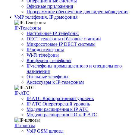
Операционные системы
Офисные приложения
Программное обеспечение для видеонаблюдения
VoIP телефония, IP домофония
IP-Телефоны
Настольные IP-телефоны
DECT телефоны и базовые станции
Микросотовые IP DECT системы
IP видеотелефоны
Wi-Fi телефоны
Конференц-телефоны
IP-телефоны промышленного и специального
назначения
Отельные телефоны
Аксессуары к IP-телефонам
IP-ATC
IP АТС Корпоративный уровень
IP АТС Операторский уровень
Модули расширения к IP АТС
Модули расширения ПО к IP АТС
IP-шлюзы
VoIP GSM шлюзы