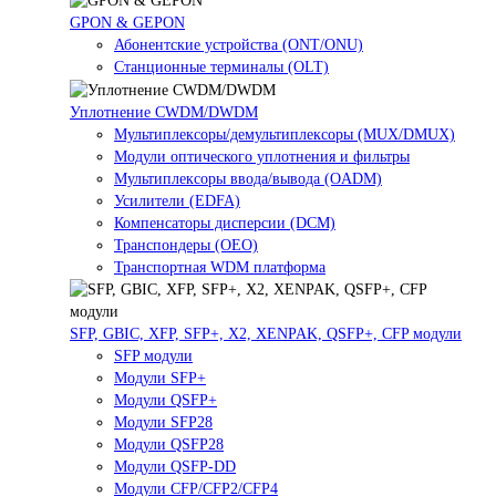
GPON & GEPON
Абонентские устройства (ONT/ONU)
Станционные терминалы (OLT)
Уплотнение CWDM/DWDM
Мультиплексоры/демультиплексоры (MUX/DMUX)
Модули оптического уплотнения и фильтры
Мультиплексоры ввода/вывода (OADM)
Усилители (EDFA)
Компенсаторы дисперсии (DCM)
Транспондеры (OEO)
Транспортная WDM платформа
SFP, GBIC, XFP, SFP+, X2, XENPAK, QSFP+, CFP модули
SFP модули
Модули SFP+
Модули QSFP+
Модули SFP28
Модули QSFP28
Модули QSFP-DD
Модули CFP/CFP2/CFP4