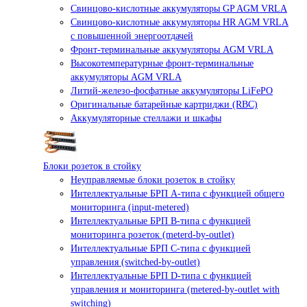
Свинцово-кислотные аккумуляторы GP AGM VRLA
Свинцово-кислотные аккумуляторы HR AGM VRLA
с повышенной энергоотдачей
Фронт-терминальные аккумуляторы AGM VRLA
Высокотемпературные фронт-терминальные
аккумуляторы AGM VRLA
Литий-железо-фосфатные аккумуляторы LiFePO
Оригинальные батарейные картриджи (RBC)
Аккумуляторные стеллажи и шкафы
Блоки розеток в стойку
Неуправляемые блоки розеток в стойку
Интеллектуальные БРП А-типа с функцией общего
мониторинга (input-metered)
Интеллектуальные БРП B-типа с функцией
мониторинга розеток (meterd-by-outlet)
Интеллектуальные БРП C-типа с функцией
управления (switched-by-outlet)
Интеллектуальные БРП D-типа с функцией
управления и мониторинга (metered-by-outlet with
switching)