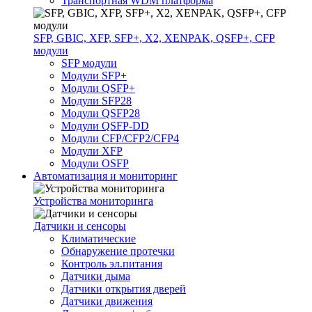
Транспортная WDM платформа
SFP, GBIC, XFP, SFP+, X2, XENPAK, QSFP+, CFP
модули
SFP модули
Модули SFP+
Модули QSFP+
Модули SFP28
Модули QSFP28
Модули QSFP-DD
Модули CFP/CFP2/CFP4
Модули XFP
Модули OSFP
Автоматизация и мониторинг
Устройства мониторинга
Датчики и сенсоры
Климатические
Обнаружение протечки
Контроль эл.питания
Датчики дыма
Датчики открытия дверей
Датчики движения