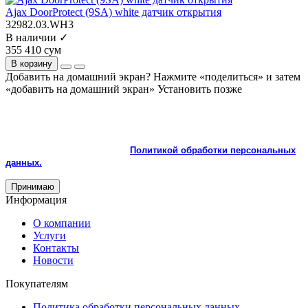
Ajax DoorProtect (9SA) white датчик открытия
32982.03.WH3
В наличии ✓
355 410 сум
В корзину
Добавить на домашний экран?
Нажмите «поделиться» и затем
«добавить на домашний экран»
Установить
позже
На сайте используются cookie и сервисы аналитики для
корректной работы и улучшения качества обслуживания.
Продолжая пользоваться сайтом, вы соглашаетесь с
использованием cookie и с
Политикой обработки персональных
данных.
Принимаю
Информация
О компании
Услуги
Контакты
Новости
Покупателям
Политика обработки персональных данных