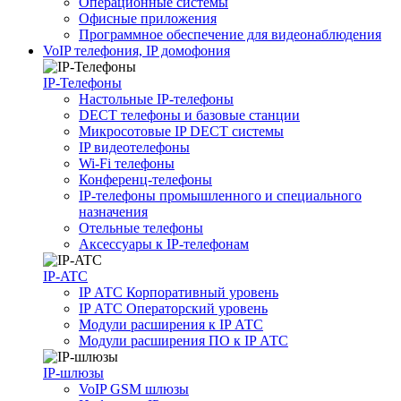
Операционные системы
Офисные приложения
Программное обеспечение для видеонаблюдения
VoIP телефония, IP домофония
IP-Телефоны
Настольные IP-телефоны
DECT телефоны и базовые станции
Микросотовые IP DECT системы
IP видеотелефоны
Wi-Fi телефоны
Конференц-телефоны
IP-телефоны промышленного и специального
назначения
Отельные телефоны
Аксессуары к IP-телефонам
IP-ATC
IP АТС Корпоративный уровень
IP АТС Операторский уровень
Модули расширения к IP АТС
Модули расширения ПО к IP АТС
IP-шлюзы
VoIP GSM шлюзы