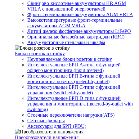
Свинцово-кислотные аккумуляторы HR AGM
VRLA с повышенной энергоотдачей
Фронт-терминальные аккумуляторы AGM VRLA
Высокотемпературные фронт-терминальные
аккумуляторы AGM VRLA
Литий-железо-фосфатные аккумуляторы LiFePO
Оригинальные батарейные картриджи (RBC)
Аккумуляторные стеллажи и шкафы
Блоки розеток в стойку
Неуправляемые блоки розеток в стойку
Интеллектуальные БРП А-типа с функцией
общего мониторинга (input-metered)
Интеллектуальные БРП B-типа с функцией
мониторинга розеток (meterd-by-outlet)
Интеллектуальные БРП C-типа с функцией
управления (switched-by-outlet)
Интеллектуальные БРП D-типа с функцией
управления и мониторинга (metered-by-outlet with
switching)
Стоечные переключатели нагрузки(ATS)
Сетевые фильтры
Аксессуары для БРП (PDU)
Преобразователи напряжения