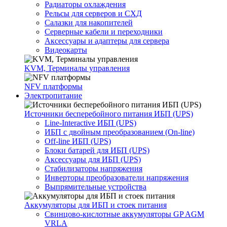
Радиаторы охлаждения
Рельсы для серверов и СХД
Салазки для накопителей
Серверные кабели и переходники
Аксессуары и адаптеры для сервера
Видеокарты
KVM, Терминалы управления
NFV платформы
Электропитание
Источники бесперебойного питания ИБП (UPS)
Line-Interactive ИБП (UPS)
ИБП с двойным преобразованием (On-line)
Off-line ИБП (UPS)
Блоки батарей для ИБП (UPS)
Аксессуары для ИБП (UPS)
Стабилизаторы напряжения
Инверторы преобразователи напряжения
Выпрямительные устройства
Аккумуляторы для ИБП и стоек питания
Свинцово-кислотные аккумуляторы GP AGM
VRLA