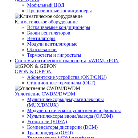
Мобильный ЦОД
Прецизионные кондиционеры
Климатичeское оборудование
Встраиваемые кондиционеры
Блоки вентиляторов
Вентиляторы
Модули вентиляторные
Обогреватели
Термостаты и гигростаты
Системы оптического транспорта, xWDM, xPON
GPON & GEPON
Абонентские устройства (ONT/ONU)
Станционные терминалы (OLT)
Уплотнение CWDM/DWDM
Мультиплексоры/демультиплексоры
(MUX/DMUX)
Модули оптического уплотнения и фильтры
Мультиплексоры ввода/вывода (OADM)
Усилители (EDFA)
Компенсаторы дисперсии (DCM)
Транспондеры (OEO)