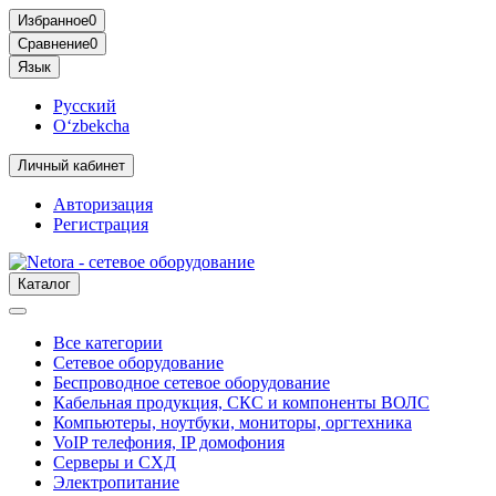
Избранное
0
Сравнение
0
Язык
Русский
O‘zbekcha
Личный кабинет
Авторизация
Регистрация
Каталог
Все категории
Сетевое оборудование
Беспроводное сетевое оборудование
Кабельная продукция, СКС и компоненты ВОЛС
Компьютеры, ноутбуки, мониторы, оргтехника
VoIP телефония, IP домофония
Серверы и СХД
Электропитание