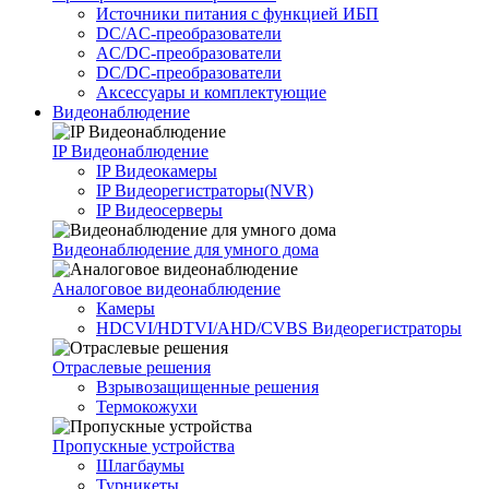
Источники питания c функцией ИБП
DC/AC-преобразователи
AC/DC-преобразователи
DC/DC-преобразователи
Аксессуары и комплектующие
Видеонаблюдение
IP Видеонаблюдение
IP Видеокамеры
IP Видеорегистраторы(NVR)
IP Видеосерверы
Видеонаблюдение для умного дома
Аналоговое видеонаблюдение
Камеры
HDCVI/HDTVI/AHD/CVBS Видеорегистраторы
Отраслевые решения
Взрывозащищенные решения
Термокожухи
Пропускные устройства
Шлагбаумы
Турникеты