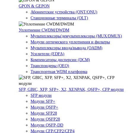
GPON & GEPON
Абонентские устройства (ONT/ONU)
Станционные терминалы (OLT)
Уплотнение CWDM/DWDM
Мультиплексоры/демультиплексоры (MUX/DMUX)
Модули оптического уплотнения и фильтры
Мультиплексоры ввода/вывода (OADM)
Усилители (EDFA)
Компенсаторы дисперсии (DCM)
Транспондеры (OEO)
Транспортная WDM платформа
SFP, GBIC, XFP, SFP+, X2, XENPAK, QSFP+, CFP модули
SFP модули
Модули SFP+
Модули QSFP+
Модули SFP28
Модули QSFP28
Модули QSFP-DD
Модули CFP/CFP2/CFP4