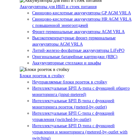
Аккумуляторы для ИБП и стоек питания
Свинцово-кислотные аккумуляторы GP AGM VRLA
Свинцово-кислотные аккумуляторы HR AGM VRLA
с повышенной энергоотдачей
Фронт-терминальные аккумуляторы AGM VRLA
Высокотемпературные фронт-терминальные
аккумуляторы AGM VRLA
Литий-железо-фосфатные аккумуляторы LiFePO
Оригинальные батарейные картриджи (RBC)
Аккумуляторные стеллажи и шкафы
Блоки розеток в стойку
Неуправляемые блоки розеток в стойку
Интеллектуальные БРП А-типа с функцией общего
мониторинга (input-metered)
Интеллектуальные БРП B-типа с функцией
мониторинга розеток (meterd-by-outlet)
Интеллектуальные БРП C-типа с функцией
управления (switched-by-outlet)
Интеллектуальные БРП D-типа с функцией
управления и мониторинга (metered-by-outlet with
switching)