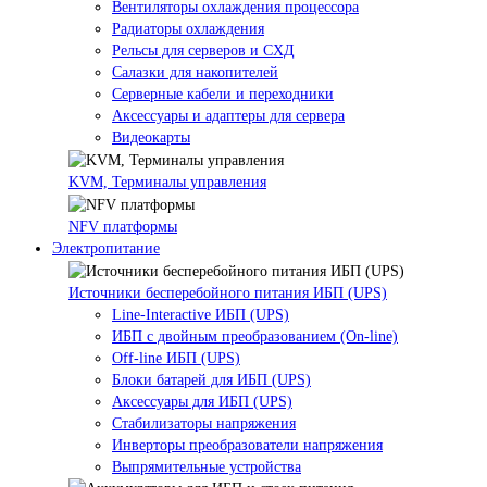
Вентиляторы охлаждения процессора
Радиаторы охлаждения
Рельсы для серверов и СХД
Салазки для накопителей
Серверные кабели и переходники
Аксессуары и адаптеры для сервера
Видеокарты
KVM, Терминалы управления
NFV платформы
Электропитание
Источники бесперебойного питания ИБП (UPS)
Line-Interactive ИБП (UPS)
ИБП с двойным преобразованием (On-line)
Off-line ИБП (UPS)
Блоки батарей для ИБП (UPS)
Аксессуары для ИБП (UPS)
Стабилизаторы напряжения
Инверторы преобразователи напряжения
Выпрямительные устройства