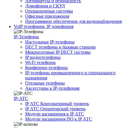
Антивирусы и безопасность
Домофония и СКУД
Операционные системы
Офисные приложения
Программное обеспечение для видеонаблюдения
VoIP телефония, IP домофония
IP-Телефоны
Настольные IP-телефоны
DECT телефоны и базовые станции
Микросотовые IP DECT системы
IP видеотелефоны
Wi-Fi телефоны
Конференц-телефоны
IP-телефоны промышленного и специального
назначения
Отельные телефоны
Аксессуары к IP-телефонам
IP-ATC
IP АТС Корпоративный уровень
IP АТС Операторский уровень
Модули расширения к IP АТС
Модули расширения ПО к IP АТС