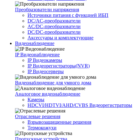
Преобразователи напряжения
Источники питания c функцией ИБП
DC/AC-преобразователи
AC/DC-преобразователи
DC/DC-преобразователи
Аксессуары и комплектующие
Видеонаблюдение
IP Видеонаблюдение
IP Видеокамеры
IP Видеорегистраторы(NVR)
IP Видеосерверы
Видеонаблюдение для умного дома
Аналоговое видеонаблюдение
Камеры
HDCVI/HDTVI/AHD/CVBS Видеорегистраторы
Отраслевые решения
Взрывозащищенные решения
Термокожухи
Пропускные устройства