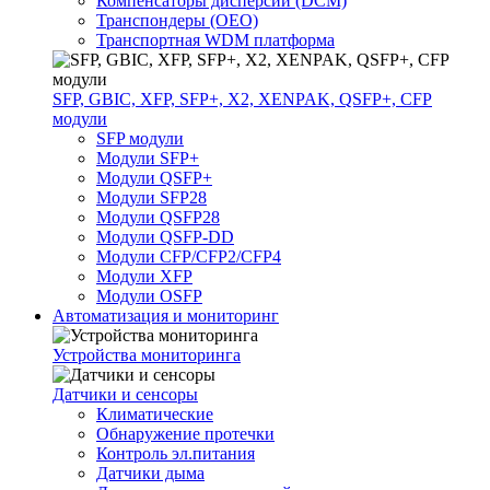
Компенсаторы дисперсии (DCM)
Транспондеры (OEO)
Транспортная WDM платформа
SFP, GBIC, XFP, SFP+, X2, XENPAK, QSFP+, CFP
модули
SFP модули
Модули SFP+
Модули QSFP+
Модули SFP28
Модули QSFP28
Модули QSFP-DD
Модули CFP/CFP2/CFP4
Модули XFP
Модули OSFP
Автоматизация и мониторинг
Устройства мониторинга
Датчики и сенсоры
Климатические
Обнаружение протечки
Контроль эл.питания
Датчики дыма