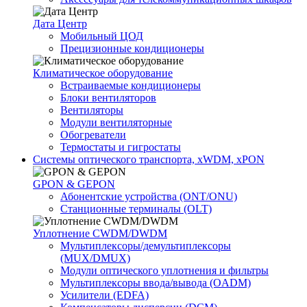
Дата Центр
Мобильный ЦОД
Прецизионные кондиционеры
Климатичeское оборудование
Встраиваемые кондиционеры
Блоки вентиляторов
Вентиляторы
Модули вентиляторные
Обогреватели
Термостаты и гигростаты
Системы оптического транспорта, xWDM, xPON
GPON & GEPON
Абонентские устройства (ONT/ONU)
Станционные терминалы (OLT)
Уплотнение CWDM/DWDM
Мультиплексоры/демультиплексоры
(MUX/DMUX)
Модули оптического уплотнения и фильтры
Мультиплексоры ввода/вывода (OADM)
Усилители (EDFA)