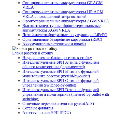
Свинцово-кислотные аккумуляторы GP AGM
VRLA
Свинцово-кислотные аккумуляторы HR AGM
VRLA с повышенной энергоотдачей
Фронт-терминальные аккумуляторы AGM VRLA
Высокотемпературные фронт-терминальные
аккумуляторы AGM VRLA
Литий-железо-фосфатные аккумуляторы LiFePO
Оригинальные батарейные картриджи (RBC)
Аккумуляторные стеллажи и шкафы
Блоки розеток в стойку
Неуправляемые блоки розеток в стойку
Интеллектуальные БРП А-типа с функцией
общего мониторинга (input-metered)
Интеллектуальные БРП B-типа с функцией
мониторинга розеток (meterd-by-outlet)
Интеллектуальные БРП C-типа с функцией
управления (switched-by-outlet)
Интеллектуальные БРП D-типа с функцией
управления и мониторинга (metered-by-outlet with
switching)
Стоечные переключатели нагрузки(ATS)
Сетевые фильтры
Аксессуары для БРП (PDU)