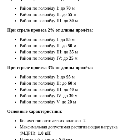
Район по гололёду I: до
70
м
Район по гололёду II: до
55
м
Район по гололёду III: до
30
м
При стреле провеса 2% от длины пролёта:
Район по гололёду I: до
85
м
Район по гололёду II: до
50
м
Район по гололёду III: до
35
м
Район по гололёду IV: до
25
м
При стреле провеса 3% от длины пролёта:
Район по гололёду I: до
95
м
Район по гололёду II: до
60
м
Район по гололёду III: до
40
м
Район по гололёду IV: до
30
м
Район по гололёду V: до
20
м
Основные характеристики:
Количество оптических волокон:
2
Максимальная допустимая растягивающая нагрузка
(МДРН):
1.0 кН
Наружный диаметр:
5.0 мм