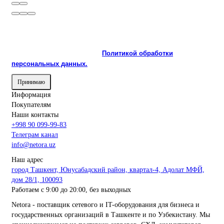
На сайте используются cookie и сервисы аналитики для
корректной работы и улучшения качества обслуживания.
Продолжая пользоваться сайтом, вы соглашаетесь с
использованием cookie и с
Политикой обработки
персональных данных.
Принимаю
Информация
Покупателям
Наши контакты
+998 90 099-99-83
Телеграм канал
info@netora.uz
Наш адрес
город Ташкент, Юнусабадский район, квартал-4, Адолат МФЙ,
дом 28/1, 100093
Работаем с 9:00 до 20:00, без выходных
Netora - поставщик сетевого и IT-оборудования для бизнеса и
государственных организаций в Ташкенте и по Узбекистану. Мы