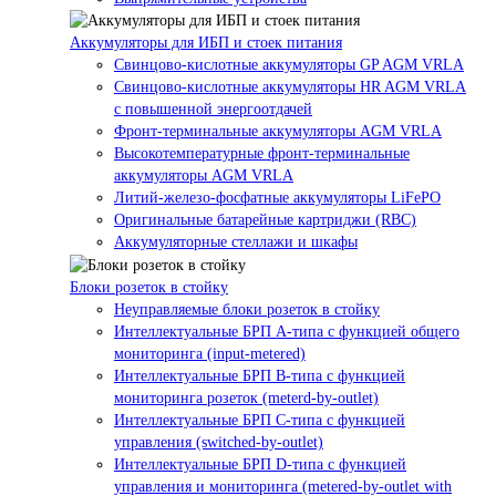
Аккумуляторы для ИБП и стоек питания
Свинцово-кислотные аккумуляторы GP AGM VRLA
Свинцово-кислотные аккумуляторы HR AGM VRLA
с повышенной энергоотдачей
Фронт-терминальные аккумуляторы AGM VRLA
Высокотемпературные фронт-терминальные
аккумуляторы AGM VRLA
Литий-железо-фосфатные аккумуляторы LiFePO
Оригинальные батарейные картриджи (RBC)
Аккумуляторные стеллажи и шкафы
Блоки розеток в стойку
Неуправляемые блоки розеток в стойку
Интеллектуальные БРП А-типа с функцией общего
мониторинга (input-metered)
Интеллектуальные БРП B-типа с функцией
мониторинга розеток (meterd-by-outlet)
Интеллектуальные БРП C-типа с функцией
управления (switched-by-outlet)
Интеллектуальные БРП D-типа с функцией
управления и мониторинга (metered-by-outlet with