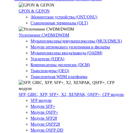
GPON & GEPON
Абонентские устройства (ONT/ONU)
Станционные терминалы (OLT)
Уплотнение CWDM/DWDM
Мультиплексоры/демультиплексоры (MUX/DMUX)
Модули оптического уплотнения и фильтры
Мультиплексоры ввода/вывода (OADM)
Усилители (EDFA)
Компенсаторы дисперсии (DCM)
Транспондеры (OEO)
Транспортная WDM платформа
SFP, GBIC, XFP, SFP+, X2, XENPAK, QSFP+, CFP модули
SFP модули
Модули SFP+
Модули QSFP+
Модули SFP28
Модули QSFP28
Модули QSFP-DD